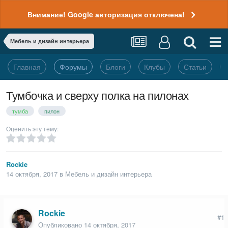
Внимание! Google авторизация отключена!
Мебель и дизайн интерьера
Главная
Форумы
Блоги
Клубы
Статьи
Тумбочка и сверху полка на пилонах
тумба
пилон
Оценить эту тему:
Rockie
14 октября, 2017
в
Мебель и дизайн интерьера
Rockie
#1
Опубликовано
14 октября, 2017