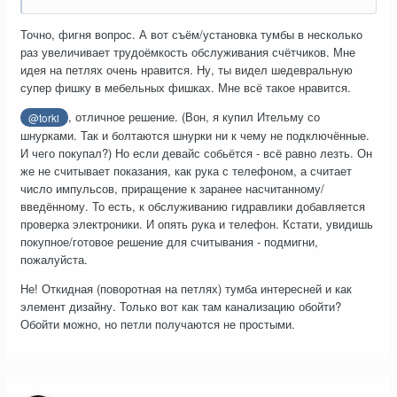
Точно, фигня вопрос. А вот съём/установка тумбы в несколько
раз увеличивает трудоёмкость обслуживания счётчиков. Мне
идея на петлях очень нравится. Ну, ты видел шедевральную
супер фишку в мебельных фишках. Мне всё такое нравится.
, отличное решение. (Вон, я купил Ительму со
@torki
шнурками. Так и болтаются шнурки ни к чему не подключённые.
И чего покупал?) Но если девайс собьётся - всё равно лезть. Он
же не считывает показания, как рука с телефоном, а считает
число импульсов, приращение к заранее насчитанному/
введённому. То есть, к обслуживанию гидравлики добавляется
проверка электроники. И опять рука и телефон. Кстати, увидишь
покупное/готовое решение для считывания - подмигни,
пожалуйста.
Не! Откидная (поворотная на петлях) тумба интересней и как
элемент дизайну. Только вот как там канализацию обойти?
Обойти можно, но петли получаются не простыми.