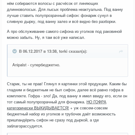
нём собираются волосы с расчёсок от линяющих
длинноволосых. Для лысых проблема неактуальна. Под ванну
лучше ставить полупрозрачный сифон: фонарик сунул в
сливную дырку, под ванну залез и всё видно без разборки.
А про обслуживание самого сифона из уголков под раковиной
можно забыть. Ну, я там всё уже написал.
В 06.12.2017 в 13:38, torki сказал(а):
Anipalst - супербюджетно.
Старик, ты не прав! Глянул я картинки этой продукции. Каким бы
гладким и бюджетным не был сифон, далее всё равно гофра в
комплекте. Гофра - зло! Да, под ванну я имел ввиду его, если он
тот самый полупрозрачный для фонарика.
НО ГОФРА
категорически ВЫКИДЫВАЕТСЯ!
+ уж совсем-совсем
бюджетный набор из уголков и трубочек даёт возможность
пришпандёрить сифон не сразу под дыркой, а где
заблагорассудится.