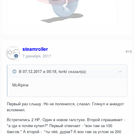
steamroller
#16
7 декабря, 2017
В 07.12.2017 в 05:19, torki сказал(а):
McAlpine
Первый раз слышу. Но не поленился, слазал. Глянул и анекдот
вспомнил.
Встретились 2 НР. Один в новом галстуке. Второй спрашивает -
"а где и почём купил?" Первый отвечает - "вон там за 100
баксов." А второй - "ты чёё, дурак? А вон там за углом за 200