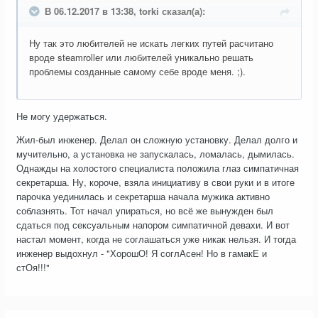
В 06.12.2017 в 13:38, torki сказал(а):
Ну так это любителей не искать легких путей расчитано
вроде steamroller или любителей уникально решать
проблемы созданные самому себе вроде меня. ;).
Не могу удержаться.
Жил-был инженер. Делал он сложную установку. Делал долго и
мучительно, а установка не запускалась, ломалась, дымилась.
Однажды на холостого специалиста положила глаз симпатичная
секретарша. Ну, короче, взяла инициативу в свои руки и в итоге
парочка уединилась и секретарша начала мужика активно
соблазнять. Тот начал упираться, но всё же вынужден был
сдаться под сексуальным напором симпатичной девахи. И вот
настал момент, когда не соглашаться уже никак нельзя. И тогда
инженер выдохнул - "ХорошО! Я соглАсен! Но в гамакЕ и
стОя!!!"