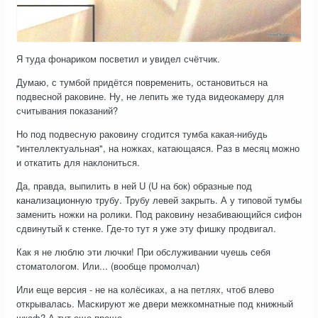
Я туда фонариком посветил и увидел счётчик.
Думаю, с тумбой придётся повременить, остановиться на
подвесной раковине. Ну, не лепить же туда видеокамеру для
считывания показаний?
Но под подвесную раковину сгодится тумба какая-нибудь
"интеллектуальная", на ножках, катающаяся. Раз в месяц можно
и откатить для наклониться.
Да, правда, выпилить в ней U (U на бок) образные под
канализационную трубу. Трубу левей закрыть. А у типовой тумбы
заменить ножки на ролики. Под раковину незабивающийся сифон
сдвинутый к стенке. Где-то тут я уже эту фишку продвигал.
Как я не люблю эти лючки! При обслуживании чуешь себя
стоматологом. Или... (вообще промолчал)
Или еще версия - не на колёсиках, а на петлях, чтоб влево
открывалась. Маскируют же двери межкомнатные под книжный
шкаф? А тут еще проще.