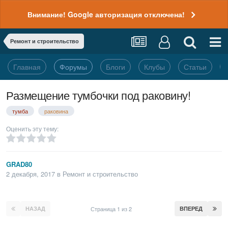
Внимание! Google авторизация отключена!
Ремонт и строительство
Главная
Форумы
Блоги
Клубы
Статьи
Размещение тумбочки под раковину!
тумба
раковина
Оценить эту тему:
GRAD80
2 декабря, 2017
в
Ремонт и строительство
НАЗАД
Страница 1 из 2
ВПЕРЕД