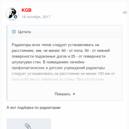
KGB
#2
18 октября, 2017
Цитата
Радиаторы всех типов следует устанавливать на
расстояниях, мм, не менее: 60 - от пола, 50 - от нижней
поверхности подоконных досок и 25 - от поверхности
штукатурки стен. В помещениях лечебно-
профилактических и детских учреждений радиаторы
следует устанавливать на расстоянии не менее 100 мм от
пола и 60 мм от поверхности стены. При отсутствии
подоконной доски расстояние 50 мм следует принимать от
верха прибора до низа оконного проема. При открытой
Показать
прокладке трубопроводов расстояние от поверхности ниши
до отопительных приборов должно обеспечивать
А вот подборка по радиаторам
возможность прокладки подводок к отопительным
приборам по прямой линии. п. 3.20. СНиП 3.05.01-85