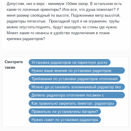
Допустим, низ и верх - минимум 100мм зазор. В остальном есть
какие-то логичные ориентиры? Или все, что душа пожелает? У
меня размер свободный по высоте, Подоконники метр высотой,
радиаторы пятисотые. Прокладкой труб я не ограничен, трубы
можно опустить/поднять, будут выходить из стены где нужно.
Может какие-то нюансы в удобстве подключения в плане
крепежа радиаторов?
Смотрите
Установка радиаторов на паркетную доску
также
Нужно ваше мнение по установке радиторов:
низкий подоконник, ниша и т.д.
Требования по установке радиаторов отопления
Можно ди установить алюминиевый радиатор без
крепления к стене?
Дюбель радиатора отопления посажен с
помощью строительного алебастра
Как правильно закрепить биметал. радиаторы
Правильно ли установлены батареи?
Нужен совет по установке радиатора