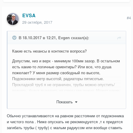
EVSA
#4
29 октября, 2017
В 18.10.2017 в 12:21, Evgen сказал(а):
Какие есть нюансы в контексте вопроса?
Допустим, низ и верх - минимум 100мм зазор. В остальном
есть какие-то логичные ориентиры? Или все, что душа
пожелает? У меня размер свободный по высоте,
Подоконники метр высотой, радиаторы пятисотые.
Прокладкой труб я не ограничен, трубы можно опустить/
поднять, будут выходить из стены где нужно. Может какие-
то нюансы в удобстве подключения в плане крепежа
Показать
радиаторов?
Обычно устанавливаются на равном расстоянии от подоконника
и чистого пола . Ниже опускать не рекомендуется ,т к придется
загибать трубы ( трубу) с малым радиусом или вообще ставить