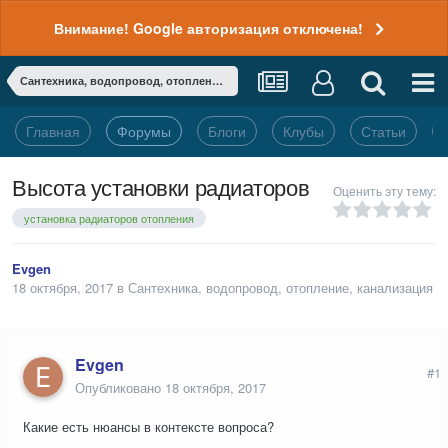
Внимание! Google авторизация отключена!
Сантехника, водопровод, отопление, канализация
Главная
Форумы
Блоги
Клубы
Статьи
Высота установки радиаторов
Оценить эту тему:
установка радиаторов отопления
Evgen
18 октября, 2017
в
Сантехника, водопровод, отопление, канализация
Evgen
#1
Опубликовано
18 октября, 2017
Какие есть нюансы в контексте вопроса?