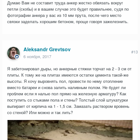
Думаю Вам не составит труда анкер жестко обвязать вокруг
петли (скобы) и в вашем случае это будет правильнее, судя по
фотографии анкера у вас из 10 мм прута, после чего место
связки заделать хорошим бетоном, проще говоря зажелезнить.
Aleksandr Grevtsov
#13
6 ноября, 2017
Я забетонировал дыры, но анкерные стяжки торчат на 2 - 3 см от
плиты. К тому же на плитах имеются остатки цемента такой-же
высоты. Я хочу выровнять пол, провести по нему отопление
вместо батареи и снова залить наливным полом. Не будет ли
проблем если я налью пол прямо на железную арматуру? Как
поступить со стыками пола и стены? Толстый слой штукатурки
выпирает от кирпича на 1 - 1,5 см. Замазать раствором вровень
со стеной? Или можно и так лить?