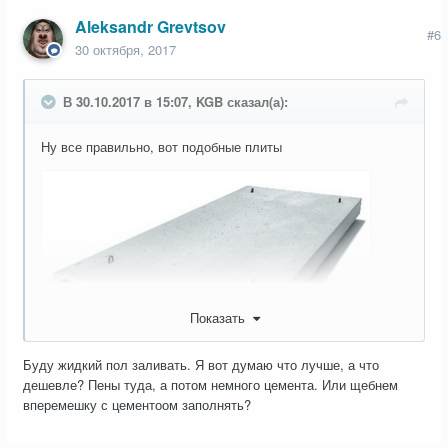
Aleksandr Grevtsov
#6
30 октября, 2017
В 30.10.2017 в 15:07, KGB сказал(а):
Ну все правильно, вот подобные плиты
Показать
Буду жидкий пол заливать. Я вот думаю что лучше, а что
дешевле? Пены туда, а потом немного цемента. Или щебнем
Вообще то правильная консистенция раствора, это когда
вперемешку с цементоом заполнять?
переворачиваешь ведро, он держит форму, как "куличики"
в детской песочнице.Так что течь он не должен.