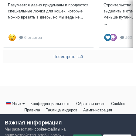
Разумеется давно придуманы и продаются
Строительство г
специальные лючки для кошек, которые
выделить в отдел
можно врезать в дверь, но мы ведь не...
меньше путаницы
...
6 ответов
262 о
Посмотреть всё
Язык
Конфиденциальность
Обратная связь
Cookies
Правила
Таблица лидеров
Администрация
HomeMasters.RU
Важная информация
Powered by Invision Community
Мы разместили
cookie-файлы
на
ваше устройство, чтобы помочь