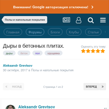
Внимание! Google авторизация отключена!
Полы и напольные покрытия
Главная
Форумы
Блоги
Клубы
Статьи
Дыры в бетонных плитах.
Оценить эту тему:
дыры
бетон
пол
хрущевка
Aleksandr Grevtsov
30 октября, 2017
в
Полы и напольные покрытия
НАЗАД
Страница 1 из 2
ВПЕРЕД
Aleksandr Grevtsov
#1