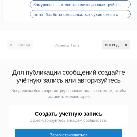
перегородке обнаружился кусок дерева?
Замурованы в стене канализационные трубы в
хрущевке
Бетон без бетономешалки: как сухие смеси с
фиброй упрощают мелкие заливки на участке
НАЗАД
Страница 1 из 2
ВПЕРЕД
Для публикации сообщений создайте
учётную запись или авторизуйтесь
Вы должны быть зарегистрированным пользователем, чтобы
оставить комментарий
Создать учетную запись
Зарегистрируйтесь в нашем сообществе.
Зарегистрироваться