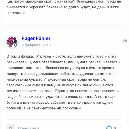
Как потом малярный скотч снимается? Финишный слой потом не
снимается с коробки? Заклеено то долго будет, не день и даже
не неделю.
FugenFührer
#8
9 февраля, 2018
В том и фишка. Малярный скотч, если намокнет, то или клей
раскисает и бумага отваливается, или бумага расквашивается и
прилипает намертво. Шпаклёвки-штукатурки к бумаге крепко
липнут, мешают дальнейшим работам, а удаляются вместе с
лохмотьями бумаги. Упаковочный скотч воды не боится,
строительные смеси к нему не липнут или легко счищаются
легким касанием шпателя. Однако, он намертво приклеивается к
гладкой поверхности, удалить его очень сложно. А вот в паре
бумага и плёнка хорошо работают и легко удаляются одной
полосой, а не сантиметровыми лоскутами.
3
Поделиться