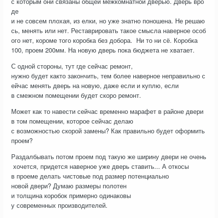
с которым они связаны общей межкомнатной дверью. Дверь вро
де
и не совсем плохая, из елки, но уже знатно поношена. Не решаю
сь, менять или нет. Реставрировать такое смысла наверное особ
ого нет, короме того коробка без добора. Ни то ни сё. Коробка
100, проем 200мм. На новую дверь пока бюджета не хватает.
С одной стороны, тут где сейчас ремонт,
нужно будет както закончить, тем более наверное неправильно с
ейчас менять дверь на новую, даже если и куплю, если
в смежном помещении будет скоро ремонт.
Может как то навести сейчас временно марафет в районе двери
в том помещении, которое сейчас делаю
с возможностью скорой замены? Как правильно будет оформить
проем?
Раздалбывать потом проем под такую же ширину двери не очень
хочется, придется наверное уже дверь ставить... А откосы
в проеме делать чистовые под размер потенциально
новой двери? Думаю размеры полотен
и толщина коробок примерно одинаковы
у современных производителей.