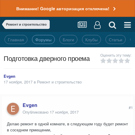
Внимание! Google авторизация отключена!
Ремонт и строительство
Главная
Форумы
Блоги
Клубы
Статьи
Оценить эту тему:
Подготовка дверного проема
Evgen
17 ноября, 2017
в
Ремонт и строительство
Evgen
#1
Опубликовано
17 ноября, 2017
Делаю ремонт в одной комнате, в следующем году будет ремонт
в соседнем прмещении,