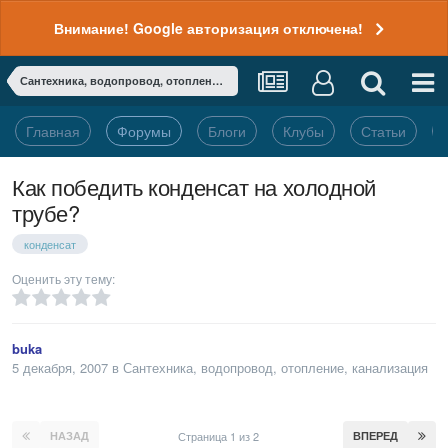
Внимание! Google авторизация отключена!
Сантехника, водопровод, отопление, канализация
Главная
Форумы
Блоги
Клубы
Статьи
Как победить конденсат на холодной
трубе?
конденсат
Оценить эту тему:
buka
5 декабря, 2007
в
Сантехника, водопровод, отопление, канализация
НАЗАД
Страница 1 из 2
ВПЕРЕД