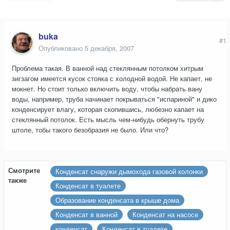
buka
#1
Опубликовано
5 декабря, 2007
Проблема такая. В ванной над стеклянным потолком хитрым
зигзагом имеется кусок стояка с холодной водой. Не капает, не
мокнет. Но стоит только включить воду, чтобы набрать вану
воды, например, труба начинает покрываться "испариной" и дико
конденсирует влагу, которая скопившись, любезно капает на
стеклянный потолок. Есть мысль чем-нибудь обернуть трубу
штоле, тобы такого безобразия не было. Или что?
Смотрите
Конденсат снаружи дымохода газовой колонки
также
Конденсат в туалете
Образование конденсата в крыше дома
Конденсат в ванной
Конденсат на насосе
конденсат
Конденсат в туалете