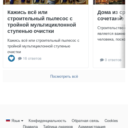
Кажись всё или
Дома из ср
строительный пылесос с
сочетание у
тройной мультициклонной
Строительство с
ступенью очистки
является важной
человека, поскол
Кажись всё или строительный пылесос с
тройной мультициклонной ступенью
очистки
16 ответов
0 ответов
Посмотреть всё
Язык
Конфиденциальность
Обратная связь
Cookies
Правила
Таблица лидеров
Администрация