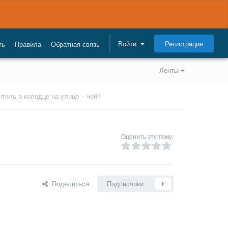
Регистрация
Войти
ть
Правила
Обратная связь
Ленты
нтиль в колодце на улице – чей?
Оценить эту тему:
Поделиться
Подписчики
1