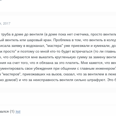
я, 2017
 труба в доме до вентиля (в доме пока нет счетчика, просто вентил
вый вентиль или шаровый кран. Проблема в том, что вентиль в кол
исала заявку в водоканал, "мастера" уже приезжали и кумекали, до
так просто" и поэтому со мной кто-то будет встречаться (то ли главн
ю, что собираются мне выкатить кругленькую сумму за замену венти
 на счет того, что я обязана за это платить. Мне кажется, что ве
ргументировать свои убеждения при общении с главным инженером
 "мастеров", приезжавших на вызов, сказал, что за вентилем в люк
ько домов!) и что за неисправность вентиля сильно штрафуют. Это 
вался (1)
тут