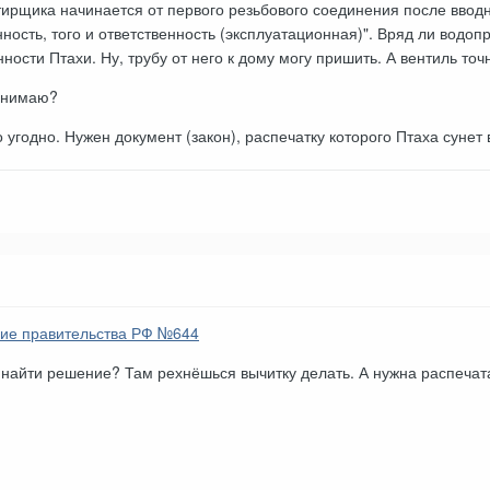
тирщика начинается от первого резьбового соединения после вводн
ность, того и ответственность (эксплуатационная)". Вряд ли водо
ности Птахи. Ну, трубу от него к дому могу пришить. А вентиль точ
понимаю?
угодно. Нужен документ (закон), распечатку которого Птаха сунет 
ие правительства РФ №644
о найти решение? Там рехнёшься вычитку делать. А нужна распечата