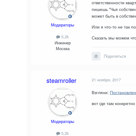
ответственности квар
пишешь "Чья собствен
может быть в собствен
Модераторы
Или я что-то не так 
5,2k
Сказать мы можем что 
Инженер
Москва
Поделиться
steamroller
21 ноября, 2017
Взгляни:
Постановлен
вот где там конкретн
Модераторы
5,2k