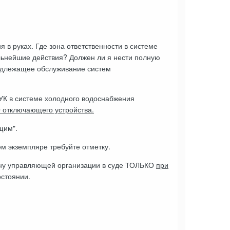
 в руках. Где зона ответственности в системе
льнейшие действия? Должен ли я нести полную
надлежащее обслуживание систем
 УК в системе холодного водоснабжения
О отключающего устройства.
щим".
ём экземпляре требуйте отметку.
вину управляющей организации в суде ТОЛЬКО
при
остоянии.