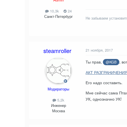
10,3k
24
Санкт-Петербург
Не забываем установит
steamroller
21 ноября, 2017
Ты прав,
, в
@KGB
АКТ РАЗГРАНИЧЕНИ
Его надо составить.
Модераторы
Мне сейчас сама Птах
УК, однозначно УК!
5,2k
Инженер
Москва