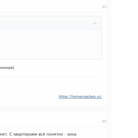
#5
ионная)
https://homemasters.ru/
#6
нет. С квартирами всё понятно - зона