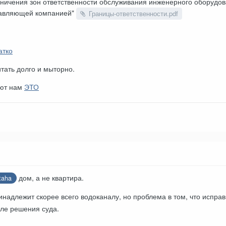
аничения зон ответственности обслуживания инженерного оборудов
равляющей компанией"
Границы-ответственности.pdf
атко
итать долго и мыторно.
уют нам
ЭТО
дом, а не квартира.
taha
инадлежит скорее всего водоканалу, но проблема в том, что испр
сле решения суда.