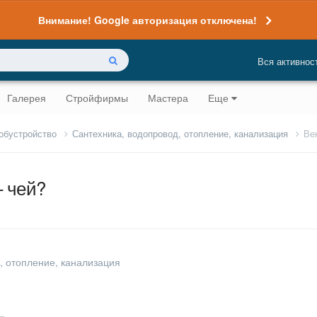
Внимание! Google авторизация отключена!
Вся активнос
Галерея
Стройфирмы
Мастера
Еще
 обустройство
Сантехника, водопровод, отопление, канализация
Ве
– чей?
, отопление, канализация