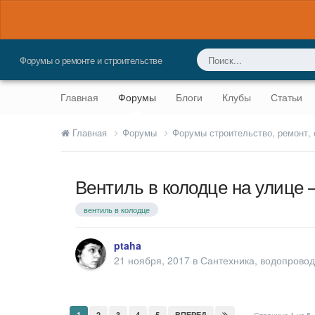
Форумы о ремонте и строительстве
Главная
Форумы
Блоги
Клубы
Статьи
Главная
Форумы
Форумы строительство, ремонт,
Вентиль в колодце на улице 
вентиль в колодце
ptaha
21 ноября, 2017
в
Сантехника, водопровод
1
2
3
4
5
ВПЕРЕД