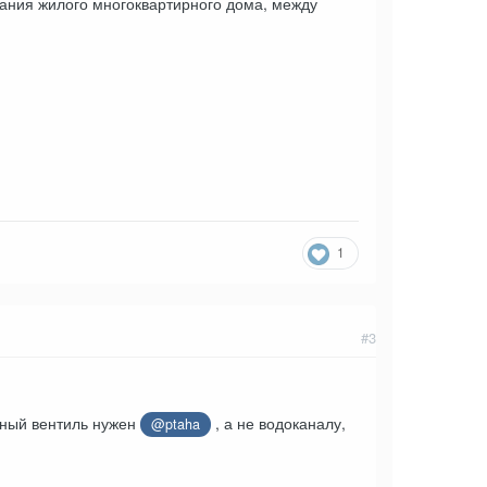
ания жилого многоквартирного дома, между
1
#3
авный вентиль нужен
, а не водоканалу,
@ptaha