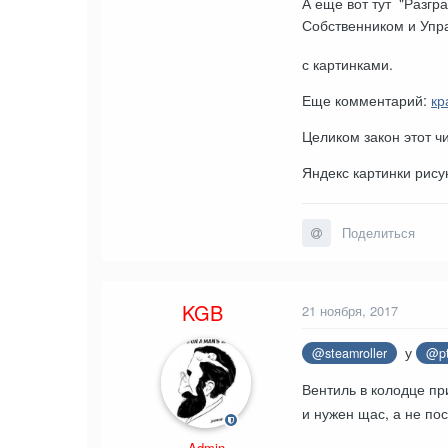
А еще вот тут
"Разгр
Собственником и Уп
с картинками.
Еще комментарий:
кр
Целиком закон этот ч
Яндекс картинки рис
Поделиться
KGB
21 ноября, 2017
у
@steamroller
@p
Вентиль в колодце пр
и нужен щас, а не по
Admin