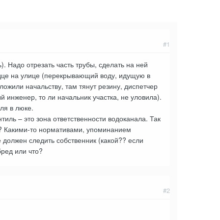
#1
ь). Надо отрезать часть трубы, сделать на ней
одце на улице (перекрывающий воду, идущую в
ложили начальству, там тянут резину, диспетчер
ый инженер, то ли начальник участка, не уловила).
ля в люке.
нтиль – это зона ответственности водоканала. Так
? Какими-то нормативами, упоминанием
е должен следить собственник (какой?? если
бред или что?
#2