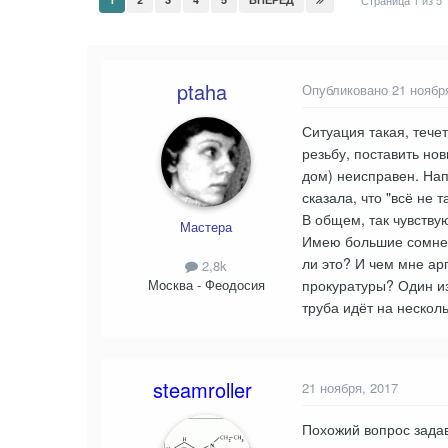
Страница 1 из 5
ptaha
Опубликовано
21 ноябр
Ситуация такая, течет
резьбу, поставить но
дом) неисправен. Нап
сказала, что "всё не 
В общем, так чувству
Мастера
Имею большие сомнения
ли это? И чем мне а
2,8k
прокуратуры? Один из
Москва - Феодосия
труба идёт на нескол
steamroller
21 ноября, 2017
Похожий вопрос зада