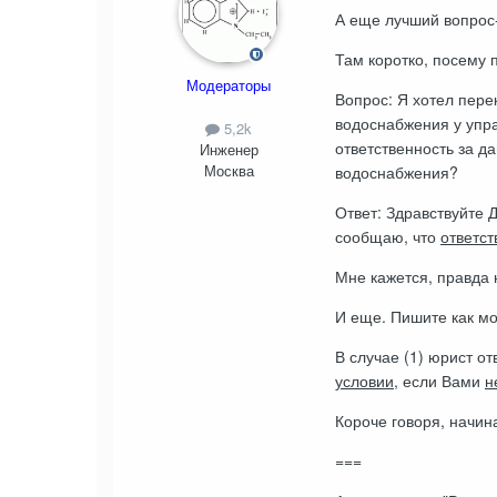
А еще лучший вопрос-
Там коротко, посему 
Модераторы
Вопрос: Я хотел пере
водоснабжения у упр
5,2k
ответственность за д
Инженер
Москва
водоснабжения?
Ответ: Здравствуйте 
сообщаю, что
ответст
Мне кажется, правда
И еще. Пишите как мо
В случае (1) юрист о
условии
, если Вами
н
Короче говоря, начин
===