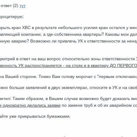
ответ (2)
тут
процитирую:
крыть кран ХВС в результате небольшого усилия кран остался у меня
авляющей компании, а где-собственника квартиры? Каковы мои да
анную аварию? Возможно ли привлечь УК к ответственности за не
Дмитрий в ответ на ваш вопрос относительно зоны ответственности
венность УК распространяется - на стояк и в квартиру ДО ПЕРВОГ
 на Вашей стороне. Токмо Вам голову морочат с "первым отключаю
жно больше заявлений в двух экземплярах, относите в УК и на сво
тветил: Таким образом, в Вашем случае возможно будет доказать 
е однократно делались заявки
по замене труб и об их аварийном с
айте уже прикрываться бумажками.