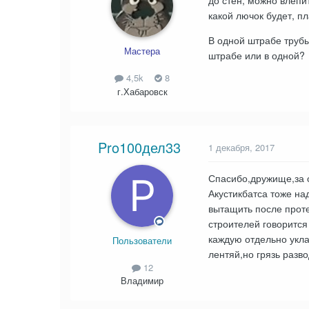
до стен, можно влепит
какой лючок будет, п
В одной штрабе трубы
Мастера
штрабе или в одной?
4,5k
8
г.Хабаровск
Pro100дел33
1 декабря, 2017
Спасибо,дружище,за о
Акустикбатса тоже на
вытащить после проте
строителей говорится
каждую отдельно укла
Пользователи
лентяй,но грязь разв
12
Владимир