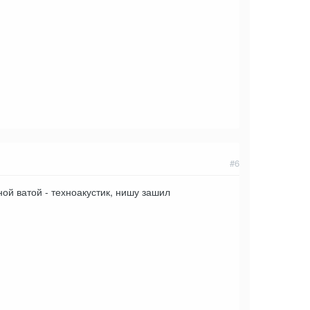
#6
й ватой - техноакустик, нишу зашил