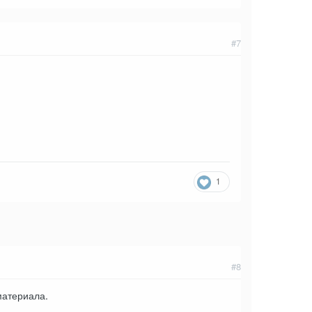
#7
1
#8
материала.