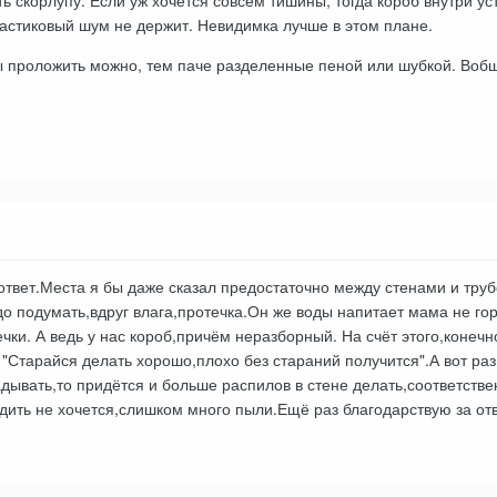
ь скорлупу. Если уж хочется совсем тишины, тогда короб внутри уст
ластиковый шум не держит. Невидимка лучше в этом плане.
 проложить можно, тем паче разделенные пеной или шубкой. Вобщ
твет.Места я бы даже сказал предостаточно между стенами и труб
до подумать,вдруг влага,протечка.Он же воды напитает мама не го
чки. А ведь у нас короб,причём неразборный. На счёт этого,конечн
 "Старайся делать хорошо,плохо без стараний получится".А вот разн
дывать,то придётся и больше распилов в стене делать,соответстве
одить не хочется,слишком много пыли.Ещё раз благодарствую за отв