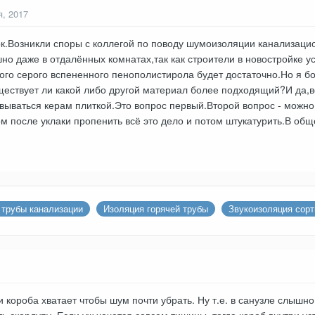
я, 2017
к.Возникли споры с коллегой по поводу шумоизоляции канализаци
шно даже в отдалённых комнатах,так как строители в новостройке 
ого серого вспененного пенополистирола будет достаточно.Но я б
ществует ли какой либо другой материал более подходящий?И да,в
вываться керам плиткой.Это вопрос первый.Второй вопрос - можно
ом после уклаки пропенить всё это дело и потом штукатурить.В об
 трубы канализации
Изоляция горячей трубы
Звукоизоляция сорт
 короба хватает чтобы шум почти убрать. Ну т.е. в санузле слышно