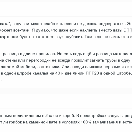
вата", воду впитывает слабо и плесени не должна подвергаться. Эт
мокнет всё-таки. Я думаю, что даже если наклеить вместо ваты
ЭП
картоном будет, то это тоже звук поубавит. Там ведь не самолет вз
- разница в длине пропилов. Но есть ведь ещё и разница материала
на стены или перегородки не всегда позволит загнать трубы в одну 
лагаемой мебели, сантехники. Или соседи слишком нервные и л
в одной штробе каналья на 40 и две линии ППР20 в одной штробе, 
.
енным полиэтиленом в 2 слоя и короб. В новостройках санузлы ре
ет ли грибок на каменной вате в условиях 100% замачивания и есте