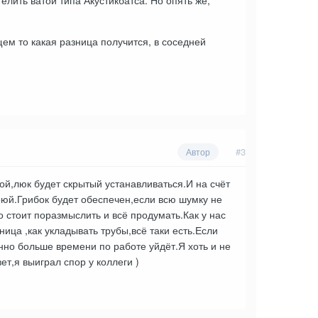
елить ватой типа Акустикбатса. Но опять же,
ем то какая разница получится, в соседней
#3
Автор
ой,люк будет скрытый устанавливаться.И на счёт
рюй.Грибок будет обеспечен,если всю шумку не
о стоит поразмыслить и всё продумать.Как у нас
ица ,как укладывать трубы,всё таки есть.Если
нно больше времени по работе уйдёт.Я хоть и не
ет,я выиграл спор у коллеги )