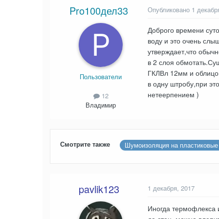
Pro100дел33
Опубликовано
1 декабр
Доброго времени суто
воду и это очень слы
утверждает,что обычн
в 2 слоя обмотать.Су
ГКЛВл 12мм и облицо
Пользователи
в одну штробу,при эт
нетеерпением )
12
Владимир
Смотрите также
Шумоизоляция на пластиковые
pavlik123
1 декабря, 2017
Иногда термофлекса и