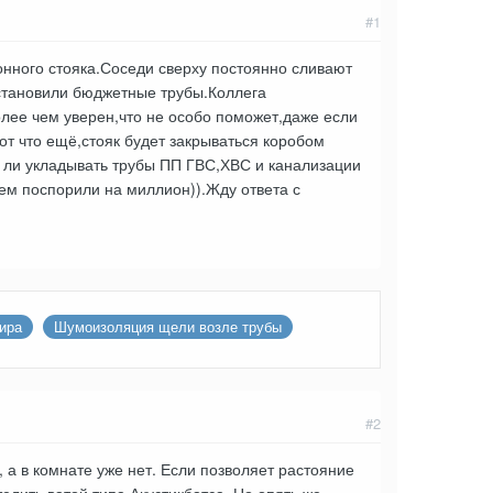
#1
онного стояка.Соседи сверху постоянно сливают
установили бюджетные трубы.Коллега
олее чем уверен,что не особо поможет,даже если
от что ещё,стояк будет закрываться коробом
 ли укладывать трубы ПП ГВС,ХВС и канализации
щем поспорили на миллион)).Жду ответа с
ира
Шумоизоляция щели возле трубы
#2
, а в комнате уже нет. Если позволяет растояние