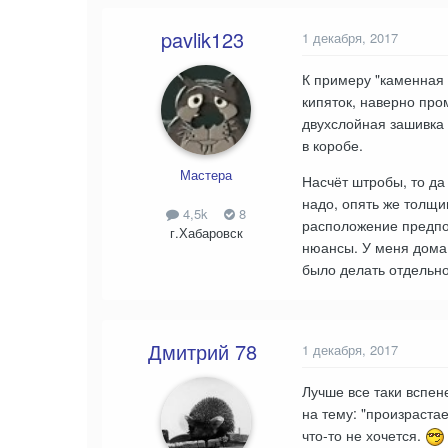
pavlik123
1 декабря, 2017
К примеру "каменная 
кипяток, наверно про
двухслойная зашивка 
в коробе.
Мастера
Насчёт штробы, то да 
надо, опять же толщи
4,5k
8
расположение предпо
г.Хабаровск
нюансы. У меня дома 
было делать отдельно
Дмитрий 78
1 декабря, 2017
Лучше все таки вспен
на тему: "произраста
что-то не хочется.