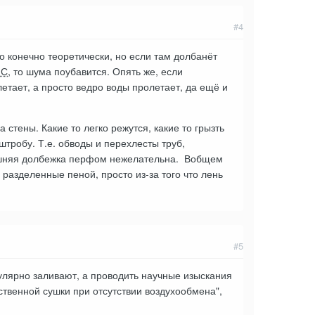
#4
о конечно теоретически, но если там долбанёт
ПС
, то шума поубавится. Опять же, если
летает, а просто ведро воды пролетает, да ещё и
 стены. Какие то легко режутся, какие то грызть
штробу. Т.е. обводы и перехлесты труб,
ишняя долбежка перфом нежелательна. Вобщем
разделенные пеной, просто из-за того что лень
#5
гулярно заливают, а проводить научные изыскания
ственной сушки при отсутствии воздухообмена",