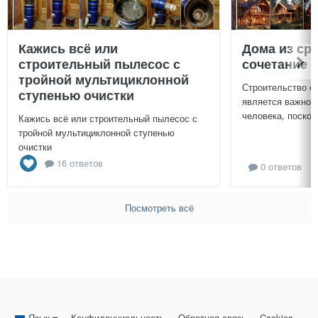
Кажись всё или
Дома из ср
строительный пылесос с
сочетание у
тройной мультициклонной
Строительство с
ступенью очистки
является важной
человека, поскол
Кажись всё или строительный пылесос с
тройной мультициклонной ступенью
очистки
16 ответов
0 ответов
Посмотреть всё
Язык
Конфиденциальность
Обратная связь
Cookies