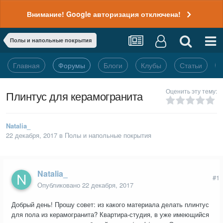
Внимание! Google авторизация отключена!
Полы и напольные покрытия
Главная
Форумы
Блоги
Клубы
Статьи
Оценить эту тему:
Плинтус для керамогранита
Natalia_
22 декабря, 2017
в
Полы и напольные покрытия
Natalia_
#1
Опубликовано
22 декабря, 2017
Добрый день! Прошу совет: из какого материала делать плинтус
для пола из керамогранита? Квартира-студия, в уже имеющийся