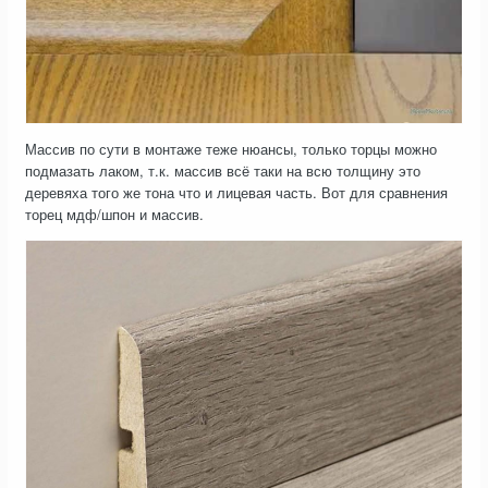
Массив по сути в монтаже теже нюансы, только торцы можно
подмазать лаком, т.к. массив всё таки на всю толщину это
деревяха того же тона что и лицевая часть. Вот для сравнения
торец мдф/шпон и массив.