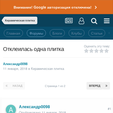
Внимание! Google авторизация отключена!
Керамическая плитка
Главная
Форумы
Блоги
Клубы
Статьи
Оценить эту тему:
Отклеилась одна плитка
Александр0098
11 января, 2018
в
Керамическая плитка
НАЗАД
Страница 1 из 2
ВПЕРЕД
Александр0098
#1
Опубликовано
11 января, 2018