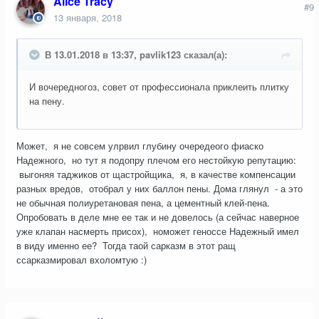
Alice Tracy
#9
13 января, 2018
В 13.01.2018 в 13:37, pavlik123 сказал(а):
И вочередногоз, совет от профессионала приклеить плитку
на пену.
Может, я не совсем улрвил глубину очередеого фиаско
Надежного, но тут я подопру плечом его нестойкую репутацию:
выгоняя таджиков от щастройщика, я, в качестве компенсации
разных вредов, отобрал у них баллон пены. Дома глянул - а это
не обычная полиуретановая пена, а цементный клей-пена.
Опробовать в деле мне ее так и не довелось (а сейчас наверное
уже клапан насмерть присох), номожет геноссе Надежный имел
в виду именно ее? Тогда таой сарказм в этот ращ
ссарказмировал вхоломтую :)