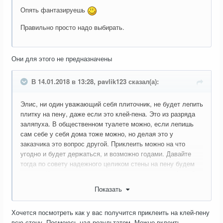
Опять фантазируешь
Правильно просто надо выбирать.
Они для этого не предназначены
В 14.01.2018 в 13:28, pavlik123 сказал(а):
Элис, ни один уважающий себя плиточник, не будет лепить
плитку на пену, даже если это клей-пена. Это из разряда
заляпуха. В общественном туалете можно, если лепишь
сам себе у себя дома тоже можно, но делая это у
заказчика это вопрос другой. Приклеить можно на что
угодно и будет держаться, и возможно годами. Давайте
тогда по совету надежного целиком стены на пену будем
делать. Какая разница одна плитка или двадцать. А что?
держится же, быстро и прочно. Но опять же вернусь к
Показать
тому, что этот кадр позиционирует себя как
высококвалифицированного профессионала, а все
Хочется посмотреть как у вас получится приклеить на клей-пену
остальные недоучки и по его высокопрофессиональному
всю стену. Посмеюсь над результатом. Можно вклеить