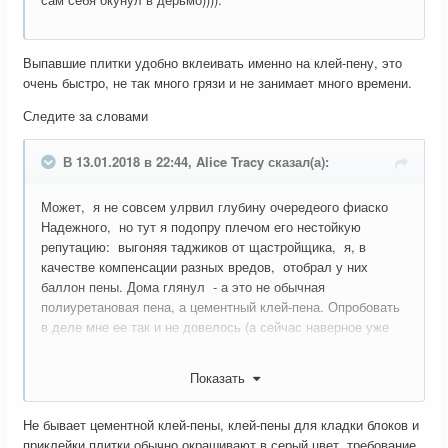
Выпавшие плитки удобно вклеивать именно на клей-пену, это
очень быстро, не так много грязи и не занимает много времени.
Следите за словами
В 13.01.2018 в 22:44, Alice Tracy сказал(а):
Может, я не совсем улрвил глубину очередеого фиаско
Надежного, но тут я подопру плечом его нестойкую
репутацию: выгоняя таджиков от щастройщика, я, в
качестве компенсации разных вредов, отобрал у них
баллон пены. Дома глянул - а это не обычная
полиуретановая пена, а цементный клей-пена. Опробовать
в деле мне ее так и не довелось (а сейчас наверное уже
клапан насмерть присох), номожет геноссе Надежный
имел в виду именно ее? Тогда таой сарказм в этот ращ
Показать
ссарказмировал вхоломтую
Не бывает цементной клей-пены, клей-пены для кладки блоков и
приклейки плитки обычно окрашивают в серый цвет, требование