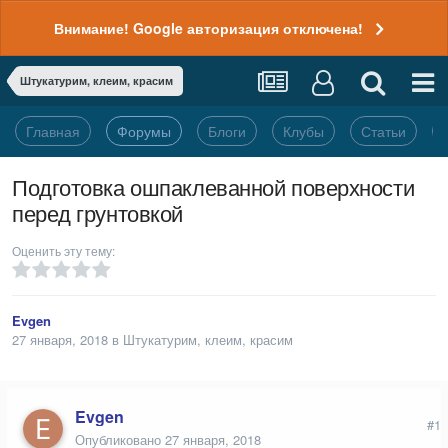
Внимание! Google авторизация отключена!
Штукатурим, клеим, красим
Главная
Форумы
Блоги
Клубы
Статьи
Подготовка ошпаклеванной поверхности
перед грунтовкой
Оценить эту тему:
Evgen
27 января, 2018
в
Штукатурим, клеим, красим
Evgen
#1
Опубликовано
27 января, 2018