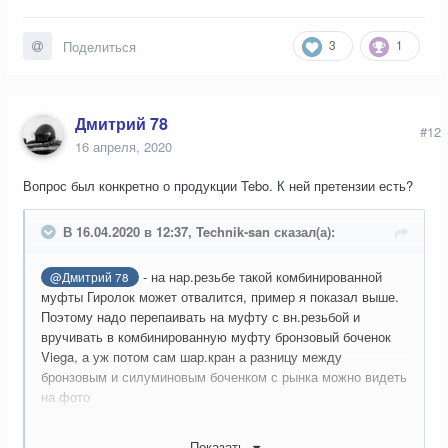
3
1
Поделиться
Дмитрий 78
#12
16 апреля, 2020
Вопрос был конкретно о продукции Tebo. К ней претензии есть?
В 16.04.2020 в 12:37, Technik-san сказал(а):
- на нар.резьбе такой комбинированной
@Дмитрий 78
муфты Гиролок может отвалится, пример я показал выше.
Поэтому надо перепаивать на муфту с вн.резьбой и
вручивать в комбинированную муфту бронзовый боченок
Viega, а уж потом сам шар.кран а разницу между
бронзовым и силуминовым боченком с рынка можно видеть
на фото
Показать