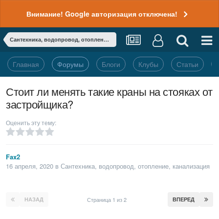
Внимание! Google авторизация отключена!
Сантехника, водопровод, отопление, канализация
Главная
Форумы
Блоги
Клубы
Статьи
Стоит ли менять такие краны на стояках от
застройщика?
Оценить эту тему:
Fax2
16 апреля, 2020
в
Сантехника, водопровод, отопление, канализация
НАЗАД
Страница 1 из 2
ВПЕРЕД