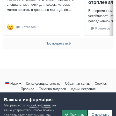
отопления 
специальные лючки для кошек, которые
можно врезать в дверь, но мы ведь не...
В современном м
устойчивость ст
повседневной жиз
6 ответов
0 ответов
Посмотреть всё
Язык
Конфиденциальность
Обратная связь
Cookies
Правила
Таблица лидеров
Администрация
HomeMasters.RU
Важная информация
Powered by Invision Community
Мы разместили
cookie-файлы
на
ваше устройство, чтобы помочь
Принять
Отклонить
сделать этот сайт лучше. Вы