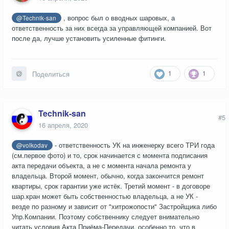
, вопрос был о вводных шаровых, а
@Technik-san
ответственность за них всегда за управляющей компанией. Вот
после да, лучше установить усиленные фитинги.
1
1
Поделиться
Technik-san
#5
16 апреля, 2020
- ответственность УК на инженерку всего ТРИ года
@volkodav
(см.первое фото) и то, срок начинается с момента подписания
акта передачи объекта, а не с момента начала ремонта у
владельца. Второй момент, обычно, когда закончится ремонт
квартиры, срок гарантии уже истёк. Третий момент - в договоре
шар.кран может быть собственностью владельца, а не УК -
везде по разному и зависит от "хитрожопости" Застройщика либо
Упр.Компании. Поэтому собственнику следует внимательно
читать условия Акта Приёма-Передачи, особенно то, что в