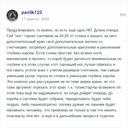
pavlik123
#20
17 апреля, 2020
Продублировать то можно, но есть ещё одно НО. Длина отвода.
Сей "нос" торчит сантимов на 20-25 от стояка и вешать на него
дополнительный кран +всё дополнительное железо со
счетчиками, потребует дополнительные крепления и увеличение
глубины короба. Если схема простая, без всяких колб,
манометров и прочего, то короб будет делаться минимальным по
глубине и в этом случае этот торчащий нос лучше обрезать и
поставить уголок вниз с учётом размеров счетчиков, тем самым
уменьшив рычаг торчка из стояка и уменьшив глубину короба.
Это конечно уже рассуждения не по теме марки крана, но это
тоже аргумент отрезать этот кран, т.к. топикстартер возможно об
этом пока ещё не задумывался, но когда дойдёт очередь до
короба и система будет собрана, переделывать будет либо
поздно, либо лишнезатратно, посему думаю не лишним будет
напомнить человеку, что проблема не только в том что менять
пласмаску или нет, а ещё и в дальнейшем процессе отделки.