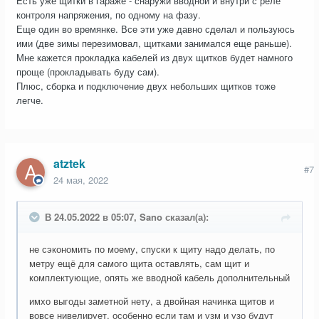
Есть уже щитки в гараже - снаружи вводной и внутри с реле
контроля напряжения, по одному на фазу.
Еще один во времянке. Все эти уже давно сделал и пользуюсь
ими (две зимы перезимовал, щитками занимался еще раньше).
Мне кажется прокладка кабелей из двух щитков будет намного
проще (прокладывать буду сам).
Плюс, сборка и подключение двух небольших щитков тоже
легче.
atztek
#7
24 мая, 2022
В 24.05.2022 в 05:07, Sano сказал(а):
не сэкономить по моему, спуски к щиту надо делать, по
метру ещё для самого щита оставлять, сам щит и
комплектующие, опять же вводной кабель дополнительный
имхо выгоды заметной нету, а двойная начинка щитов и
вовсе нивелирует, особенно если там и узм и узо будут