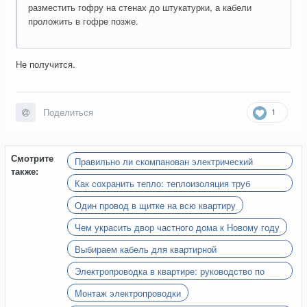
разместить гофру на стенах до штукатурки, а кабели
проложить в гофре позже.
Не получится.
1
Поделиться
Смотрите
Правильно ли скомпанован электрический
также:
щиток?
Как сохранить тепло: теплоизоляция труб
отопления в частном доме
Один провод в щитке на всю квартиру
Чем украсить двор частного дома к Новому году
Выбираем кабель для квартирной
электропроводки
Электропроводка в квартире: руководство по
безопасности и монтажу для новичков
Монтаж электропроводки