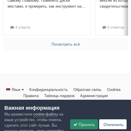
самому главному. Поменять диски
многие из которы
местами, и проверить, как инструмент на...
свидетельством и
4 ответа
0 ответов
Посмотреть всё
Язык
Конфиденциальность
Обратная связь
Cookies
Правила
Таблица лидеров
Администрация
HomeMasters.RU
Важная информация
Powered by Invision Community
Мы разместили
cookie-файлы
на
ваше устройство, чтобы помочь
Принять
Отклонить
сделать этот сайт лучше. Вы
можете
изменить свои настройки