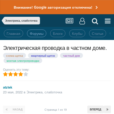
Внимание! Google авторизация отключена!
Электрика, слаботочка
Главная
Форумы
Блоги
Клубы
Статьи
Электрическая проводка в частном доме.
схема щитка
квартирный щиток
частный дом
монтаж электропроводки
Оценить эту тему:
atztek
23 мая, 2022
в
Электрика, слаботочка
НАЗАД
Страница 1 из 19
ВПЕРЕД