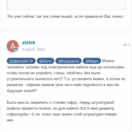
Это уже сейчас так (на схеме выше), если правильно Вас понял.
atztek
#11
3 июня, 2022
Можно
@Дмитрий 78
@Sano
@bagayama
@Bagis
'заложить' штробы под электрические кабели еще до штукатурки,
чтобы потом не штробить стены, обойтись без пыли
(строительного пылесоса нет)? Т.е. установить маяки, а потом по
разметке - обрезки маяков (или чего-либо подобного) в местах
будущих штроб?
Была мысль закрепить к стенам гофру, перед штукатуркой
(кабели провести позже), но для кабеля 3х2.5 мм2 диаметр
гофротрубы ~2 см, плюс еще нужен слой штукатурки поверх
нее.