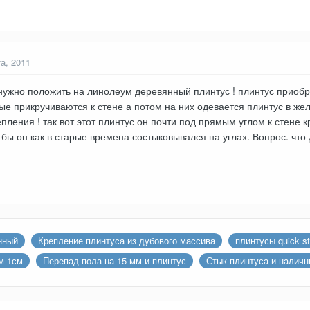
та, 2011
 нужно положить на линолеум деревянный плинтус ! плинтус приобр
ые прикручиваются к стене а потом на них одевается плинтус в жело
пления ! так вот этот плинтус он почти под прямым углом к стене к
 бы он как в старые времена состыковывался на углах. Вопрос. что 
нный
Крепление плинтуса из дубового массива
плинтусы quick s
м 1см
Перепад пола на 15 мм и плинтус
Стык плинтуса и наличн