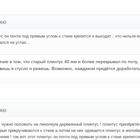
(а):
тус он почти под прямым углом к стене крепится и выходит , что нельзя е
лся на углах...
чие в том, что старый плинтус 40 мм и более перекрывал по полу, 
тавишь в стусло и режешь. Возможно, наждаком придётся доработать
(а):
т нужно положить на линолеум деревянный плинтус ! плинтус приобретён
рые прикручиваются к стене а потом на них одевается плинтус в желобки
ения ! так вот этот плинтус он почти под прямым углом к стене крепится