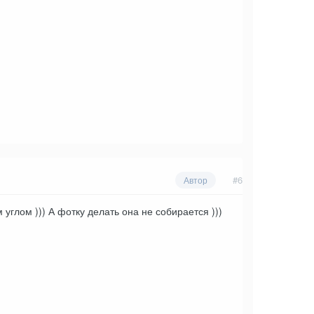
#6
Автор
углом ))) А фотку делать она не собирается )))