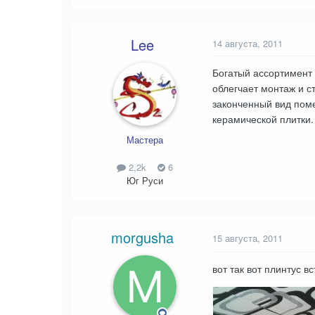
Lee
14 августа, 2011
Богатый ассортимент 
облегчает монтаж и с
законченный вид пом
керамической плитки.
Мастера
2,2k
6
Юг Руси
morgusha
15 августа, 2011
вот так вот плинтус вст