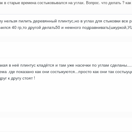
как в старые времена состыковывался на углах. Вопрос. что делать ? как
у нельзя пилить деревянный плинтус,но в углах для стыковки все 
чился 40 гр,то другой делать50 и немного подравнивать(шкуркой,У
акая в неё плинтус кладётся и там уже насечки по углам сделаны....
ма .где показано как они состыкуются...просто как они так состыуц
уг к другу стоят !