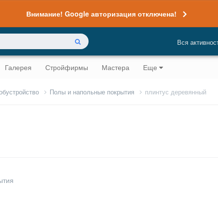
Внимание! Google авторизация отключена!
Вся активнос
Галерея
Стройфирмы
Мастера
Еще
 обустройство
Полы и напольные покрытия
плинтус деревянный
ытия