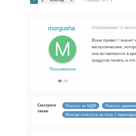
Страница 1 из 2
morgusha
Опубликовано
12 авгус
Всем привет ! значит
металлические, котор
они вставляются в кре
градусов пилить и что
Пользователи
16
Смотрите
Плинтус из МДФ
Плинтус деревя
также
Монтаж плинтуса на полу с перепадо