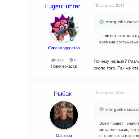
FugenFührer
12 августа, 2011
morgusha сказал
...так вот этот плин
времена состыковыва
Супермодератор
8,8k
6
Почему нельзя? Разли
Новочеркасск
около того. Так же с
Рыбак
12 августа, 2011
morgusha сказал
Всем привет ! значи
металлические, кото
Мастера
вставляются в крепл