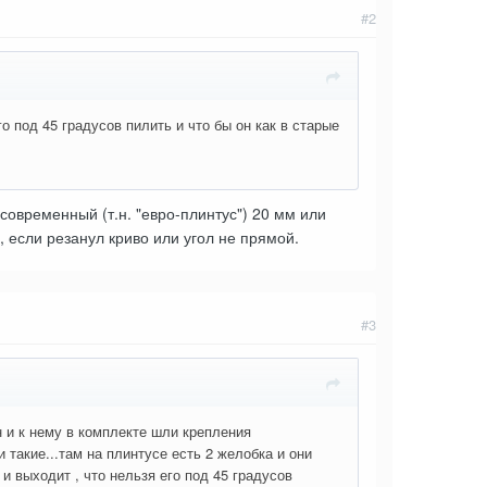
#2
го под 45 градусов пилить и что бы он как в старые
современный (т.н. "евро-плинтус") 20 мм или
, если резанул криво или угол не прямой.
#3
 и к нему в комплекте шли крепления
 такие...там на плинтусе есть 2 желобка и они
 и выходит , что нельзя его под 45 градусов