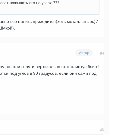
 состыковывать его на углах ???
равно все пилить приходится(хоть метал. штырь)И
ШМкой).
#4
Автор
ну он стоит почти вертикально этот плинтус блин !
ются под углов в 90 градусов, если они сами под
#5