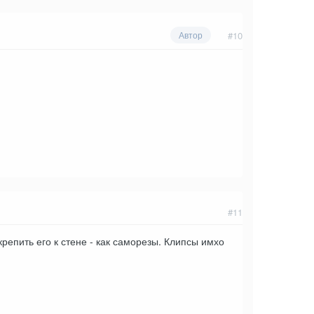
#10
Автор
#11
репить его к стене - как саморезы. Клипсы имхо