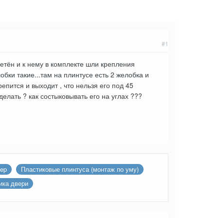
#1
етён и к нему в комплекте шли крепления
бки такие...там на плинтусе есть 2 желобка и
репится и выходит , что нельзя его под 45
делать ? как состыковывать его на углах ???
tep
Пластиковые плинтуса (монтаж по уму)
ика двери