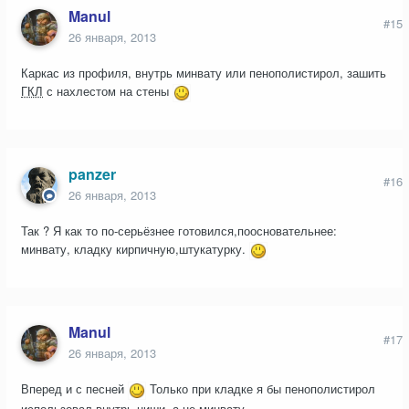
Manul
#15
26 января, 2013
Каркас из профиля, внутрь минвату или пенополистирол, зашить
ГКЛ
с нахлестом на стены
panzer
#16
26 января, 2013
Так ? Я как то по-серьёзнее готовился,поосновательнее:
минвату, кладку кирпичную,штукатурку.
Manul
#17
26 января, 2013
Вперед и с песней
Только при кладке я бы пенополистирол
использовал внутрь ниши, а не минвату.