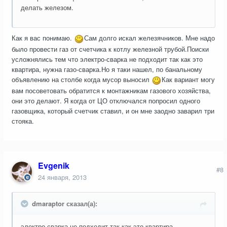
делать железом.
Как я вас понимаю.
Сам долго искал железячников. Мне надо
было провести газ от счетчика к котлу железной трубой.Поиски
усложнялись тем что электро-сварка не подходит так как это
квартира, нужна газо-сварка.Но я таки нашел, по банальному
объявлению на столбе когда мусор выносил
Как вариант могу
вам посоветовать обратится к монтажникам газового хозяйства,
они это делают. Я когда от ЦО отключался попросил одного
газовщика, который счетчик ставил, и он мне заодно заварил три
стояка.
Evgenik
#8
24 января, 2013
dmaraptor сказал(а):
электро-сварка не подходит так как это квартира