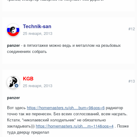
Technik-san
#12
25 января, 2013
panzer
- в пятиэтажке можно ведь и металлом на резьбовых
соединениях собрать
KGB
#13
25 января, 2013
panzer
Вот здесь
https://homemasters.ru/ph....bum=9&pos=6
радиатор
точно так же перенесен. Без всеих соглосований, всем насрать.
Кстати, "николаевский холодильник" не обязательно
закладывать)))
https://homemasters.ru/ph....m=114&pos=4
. Позже
туда дверцу приделал