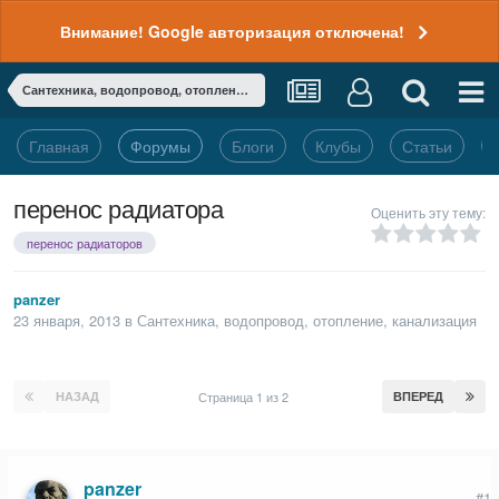
Внимание! Google авторизация отключена!
Сантехника, водопровод, отопление, канализация
Главная
Форумы
Блоги
Клубы
Статьи
перенос радиатора
Оценить эту тему:
перенос радиаторов
panzer
23 января, 2013
в
Сантехника, водопровод, отопление, канализация
НАЗАД
Страница 1 из 2
ВПЕРЕД
panzer
#1