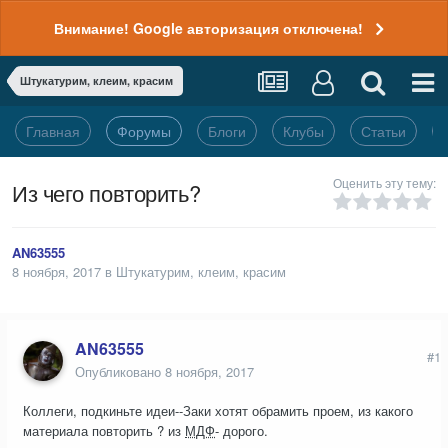
Внимание! Google авторизация отключена!
Штукатурим, клеим, красим
Главная
Форумы
Блоги
Клубы
Статьи
Оценить эту тему:
Из чего повторить?
AN63555
8 ноября, 2017
в
Штукатурим, клеим, красим
AN63555
#1
Опубликовано
8 ноября, 2017
Коллеги, подкиньте идеи--Заки хотят обрамить проем, из какого
материала повторить ? из
МДФ
- дорого.