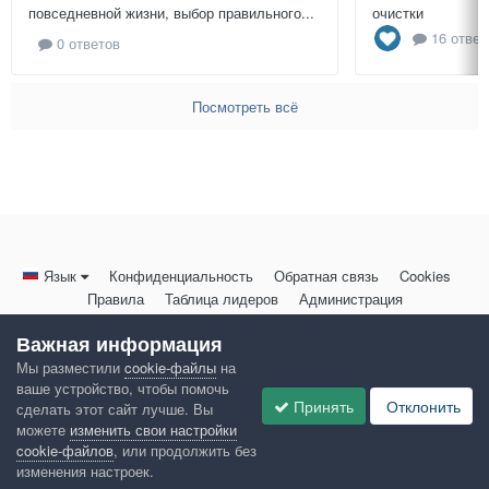
повседневной жизни, выбор правильного...
очистки
16 ответ
0 ответов
Посмотреть всё
Язык
Конфиденциальность
Обратная связь
Cookies
Правила
Таблица лидеров
Администрация
HomeMasters.RU
Важная информация
Powered by Invision Community
Мы разместили
cookie-файлы
на
ваше устройство, чтобы помочь
Принять
Отклонить
сделать этот сайт лучше. Вы
можете
изменить свои настройки
cookie-файлов
, или продолжить без
изменения настроек.