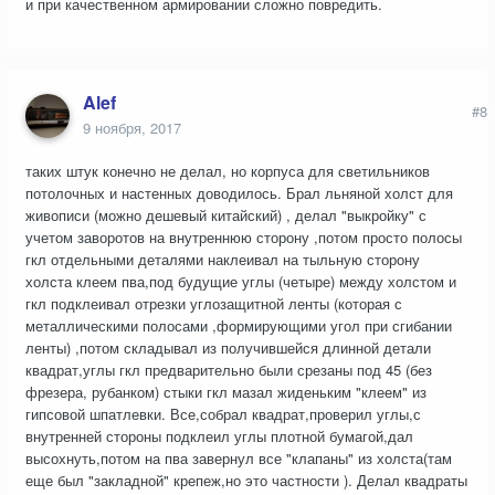
и при качественном армировании сложно повредить.
Alef
#8
9 ноября, 2017
таких штук конечно не делал, но корпуса для светильников
потолочных и настенных доводилось. Брал льняной холст для
живописи (можно дешевый китайский) , делал "выкройку" с
учетом заворотов на внутреннюю сторону ,потом просто полосы
гкл отдельными деталями наклеивал на тыльную сторону
холста клеем пва,под будущие углы (четыре) между холстом и
гкл подклеивал отрезки углозащитной ленты (которая с
металлическими полосами ,формирующими угол при сгибании
ленты) ,потом складывал из получившейся длинной детали
квадрат,углы гкл предварительно были срезаны под 45 (без
фрезера, рубанком) стыки гкл мазал жиденьким "клеем" из
гипсовой шпатлевки. Все,собрал квадрат,проверил углы,с
внутренней стороны подклеил углы плотной бумагой,дал
высохнуть,потом на пва завернул все "клапаны" из холста(там
еще был "закладной" крепеж,но это частности ). Делал квадраты