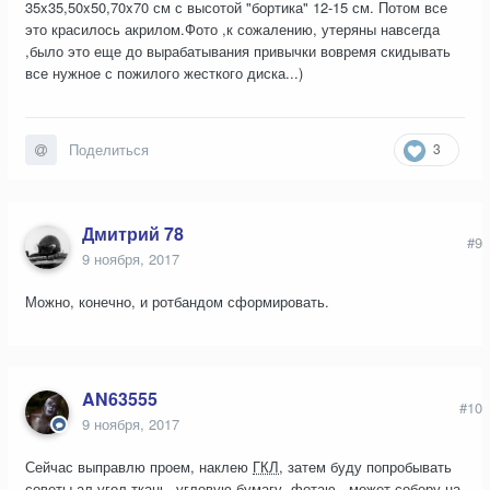
35x35,50x50,70x70 см с высотой "бортика" 12-15 см. Потом все
это красилось акрилом.Фото ,к сожалению, утеряны навсегда
,было это еще до вырабатывания привычки вовремя скидывать
все нужное с пожилого жесткого диска...)
3
Поделиться
Дмитрий 78
#9
9 ноября, 2017
Можно, конечно, и ротбандом сформировать.
AN63555
#10
9 ноября, 2017
Сейчас выправлю проем, наклею
ГКЛ
, затем буду попробывать
советы-ал угол,ткань, угловую бумагу, фотаю , может соберу на