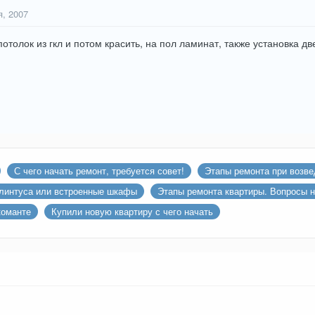
я, 2007
отолок из гкл и потом красить, на пол ламинат, также установка дв
С чего начать ремонт, требуется совет!
Этапы ремонта при возве
линтуса или встроенные шкафы
Этапы ремонта квартиры. Вопросы н
команте
Купили новую квартиру с чего начать