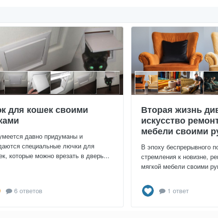
к для кошек своими
Вторая жизнь ди
ками
искусство ремон
мебели своими р
умеется давно придуманы и
даются специальные лючки для
В эпоху беспрерывного п
ек, которые можно врезать в дверь...
стремления к новизне, ре
мягкой мебели своими рук
6 ответов
1 ответ