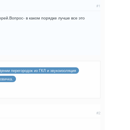
#1
ерей.Вопрос- в каком порядке лучше все это
дении перегородок из ГКЛ и звукоизоляция
овичка.
#2