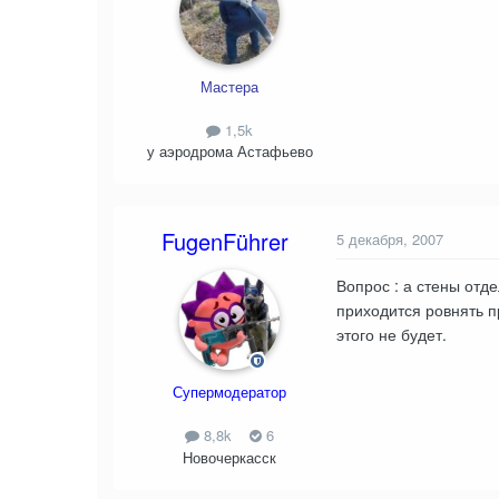
Мастера
1,5k
у аэродрома Астафьево
FugenFührer
5 декабря, 2007
Вопрос : а стены отд
приходится ровнять п
этого не будет.
Супермодератор
8,8k
6
Новочеркасск