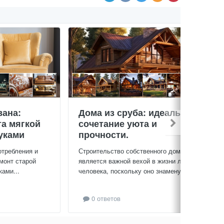
вана:
Дома из сруба: идеальное
та мягкой
сочетание уюта и
уками
прочности.
отребления и
Строительство собственного дома
монт старой
является важной вехой в жизни любого
ами...
человека, поскольку оно знаменует...
0 ответов