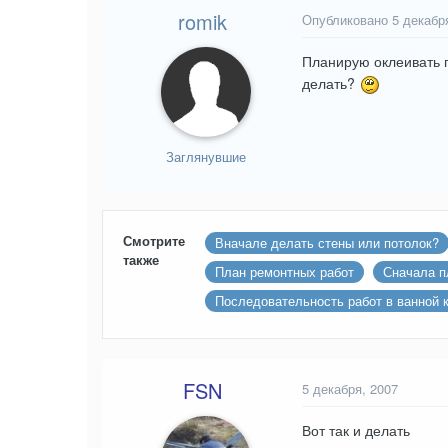
romik
Опубликовано
5 декабр
Планирую оклеивать п
делать?
Заглянувшие
Смотрите
Вначале делать стены или потолок?
также
План ремонтных работ
Сначала п
Последовательность работ в ванной 
FSN
5 декабря, 2007
Вот так и делать