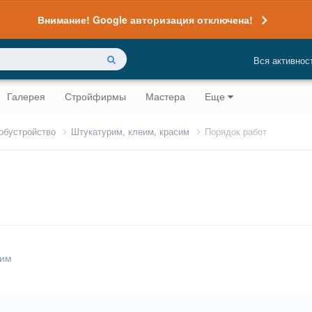
Внимание! Google авторизация отключена!
Вся активнос
Галерея
Стройфирмы
Мастера
Еще
 обустройство
Штукатурим, клеим, красим
Порядок работ
сим