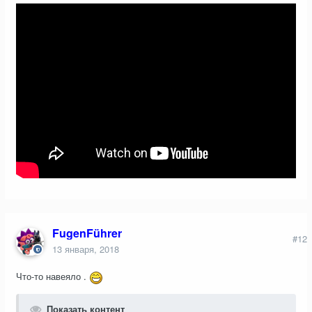
FugenFührer
#12
13 января, 2018
Что-то навеяло .
Показать контент