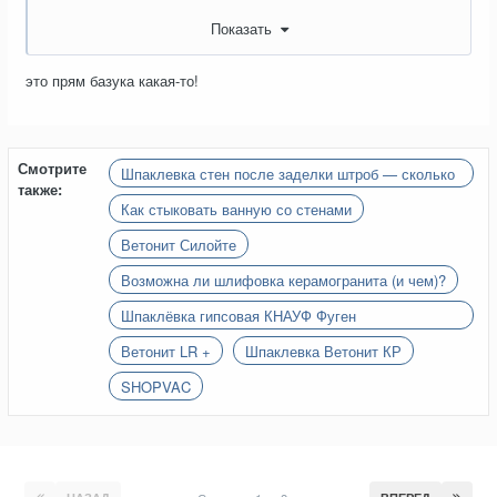
Показать
это прям базука какая-то!
Смотрите
Шпаклевка стен после заделки штроб — сколько
также:
слоев?
Как стыковать ванную со стенами
Ветонит Силойте
Возможна ли шлифовка керамогранита (и чем)?
Шпаклёвка гипсовая КНАУФ Фуген
(Фугенфюллер)
Ветонит LR +
Шпаклевка Ветонит КР
SHOPVAC