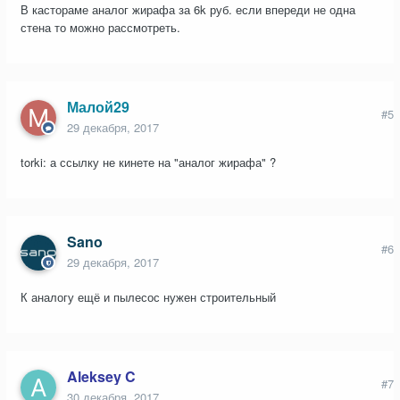
В кастораме аналог жирафа за 6k руб. если впереди не одна
стена то можно рассмотреть.
Малой29
#5
29 декабря, 2017
torki: а ссылку не кинете на "аналог жирафа" ?
Sano
#6
29 декабря, 2017
К аналогу ещё и пылесос нужен строительный
Aleksey C
#7
30 декабря, 2017