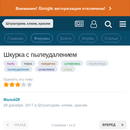
Внимание! Google авторизация отключена!
Штукатурим, клеим, красим
Главная
Форумы
Блоги
Клубы
Статьи
Шкурка с пылеудалением
пыль
терка
наждачка
шлифовка
пылеотвод
пылеудаление
шпаклевка
стена
Оценить эту тему:
Малой29
28 декабря, 2017
в
Штукатурим, клеим, красим
НАЗАД
Страница 1 из 2
ВПЕРЕД