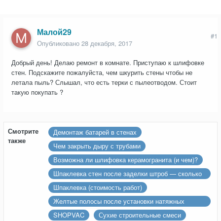
Малой29
#1
Опубликовано
28 декабря, 2017
Добрый день! Делаю ремонт в комнате. Приступаю к шлифовке
стен. Подскажите пожалуйста, чем шкурить стены чтобы не
летала пыль? Слышал, что есть терки с пылеотводом. Стоит
такую покупать ?
Смотрите
Демонтаж батарей в стенах
также
Чем закрыть дыру с трубами
Возможна ли шлифовка керамогранита (и чем)?
Шпаклевка стен после заделки штроб — сколько
слоев?
Шпаклевка (стоимость работ)
Желтые полосы после установки натяжных
потолков
SHOPVAC
Сухие строительные смеси