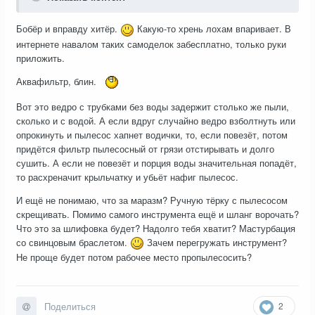
Бобёр и вправду хитёр.
Какую-то хрень лохам впаривает. В
интернете навалом таких самоделок забесплатно, только руки
приложить.
Аквафильтр, блин.
Вот это ведро с трубками без воды задержит столько же пыли,
сколько и с водой. А если вдруг случайно ведро взболтнуть или
опрокинуть и пылесос хапнет водички, то, если повезёт, потом
придётся фильтр пылесосный от грязи отстирывать и долго
сушить. А если не повезёт и порция воды значительная попадёт,
то расхреначит крыльчатку и убьёт нафиг пылесос.
И ещё не понимаю, что за маразм? Ручную тёрку с пылесосом
скрещивать. Помимо самого инструмента ещё и шланг ворочать?
Что это за шлифовка будет? Надолго тебя хватит? Мастурбация
со свинцовым браслетом.
Зачем перегружать инструмент?
Не проще будет потом рабочее место пропылесосить?
2
Поделиться