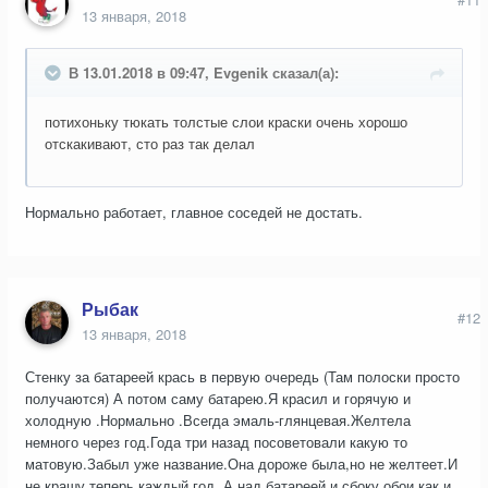
13 января, 2018
В 13.01.2018 в 09:47, Evgenik сказал(а):
потихоньку тюкать толстые слои краски очень хорошо
отскакивают, сто раз так делал
Нормально работает, главное соседей не достать.
Рыбак
#12
13 января, 2018
Стенку за батареей крась в первую очередь (Там полоски просто
получаются) А потом саму батарею.Я красил и горячую и
холодную .Нормально .Всегда эмаль-глянцевая.Желтела
немного через год.Года три назад посоветовали какую то
матовую.Забыл уже название.Она дороже была,но не желтеет.И
не крашу теперь каждый год. А над батареей и сбоку обои как и