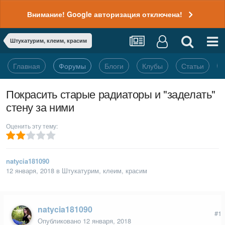
Внимание! Google авторизация отключена!
Штукатурим, клеим, красим
Главная
Форумы
Блоги
Клубы
Статьи
Покрасить старые радиаторы и "заделать"
стену за ними
Оценить эту тему:
natycia181090
12 января, 2018
в
Штукатурим, клеим, красим
natycia181090
#1
Опубликовано
12 января, 2018