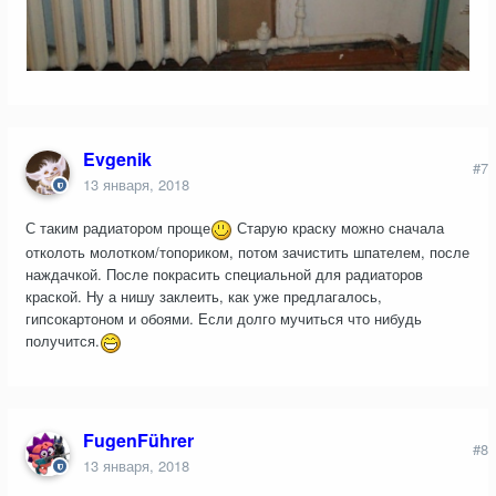
Evgenik
#7
13 января, 2018
С таким радиатором проще
Старую краску можно сначала
отколоть молотком/топориком, потом зачистить шпателем, после
наждачкой. После покрасить специальной для радиаторов
краской. Ну а нишу заклеить, как уже предлагалось,
гипсокартоном и обоями. Если долго мучиться что нибудь
получится.
FugenFührer
#8
13 января, 2018