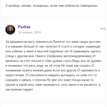
А вообще, желаю, товарищи, всем нам побольше самоиронии.
Рыбак
#18
19 января, 2018
За америкосов могу извиниться.Понятно что живя среди русских
я и какашек больше от них получил.К стати о соседях украинцах
или узбеках у меня и мыслей подобных нет.И сравнивать одного
спеца с другим мне тяжело (геофизику-железнодорожнику).И
ерничать на счет письки я тоже думаю глупо.Ведь все не дураки
и понимают что речь веду не об этом.Не знаю как сказать.О
понимании чужого мнения,даже если оно другое.О терпимости к
недостаткам..О способности каждого вытащить из себя что то
хорошее и забыть о плохом.Ну фиг его знает.Когда какая то
грызня в какой нить теме начинается ,хоть меня и не касается ,а
настроение падает.