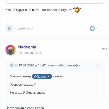
Кто не курит и не пьёт - тот болеет и стучит!
1
Поделиться
Nadegniy
#11
19 января, 2018
В 19.01.2018 в 13:42, steamroller сказал(а):
5 минут назад
сказал:
@Nadegniy
"Совсем охамел!"
Не-а-а... Я Жизнь знаю.
Подтверждаю свои слова.