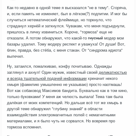
Как-то недавно в одной теме я высказался "не в тему". Сгоряча,
и, если память не изменяет, был в лёгком(?) подпитии. И мог бы
случиться нетематический флеймище, но торкнуло, что
страданул хернёй и заткнулся. Чувакам, что меня подъеднули,
пришлось в личку извиниться. Короче, "тормоза" еще не
отказали. А потом обнаружил, что какой-то
гнусный
модер мои
базары удалил. Тому модеру респект и уважуха! От души! Вот,
блин, правда, без стёба, с меня стакан. От "синдрома идиота"
вылечил.
Ну, затаился, помалкиваю, конфу почитываю. Однажды
заглянул и ахнул! Один мужик, известный своей
деликатностью
и всегда тщательной подачей информации
хреначит некого
хмыря (фамилию умышленно не указываю) просто наотмашь!
Вот как собаковод Максимов бандита. Буквально как в том кино,
только буковками! У меня аж челюсть выпала! Тема там была
далёкая от моих компетенций. Но дальше всё тот же хмырь в
другой теме обнаружил "глубину знаний" в области
взаимодействия электромагнитных полей с немагнитными
материалами, и я было чуть не сорвался. Но вовремя про
тормоза вспомнил.