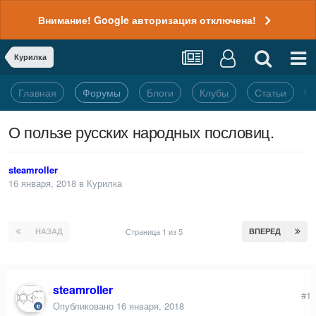
Внимание! Google авторизация отключена!
Курилка
Главная
Форумы
Блоги
Клубы
Статьи
О пользе русских народных пословиц.
steamroller
16 января, 2018
в
Курилка
НАЗАД
Страница 1 из 5
ВПЕРЕД
steamroller
#1
Опубликовано
16 января, 2018