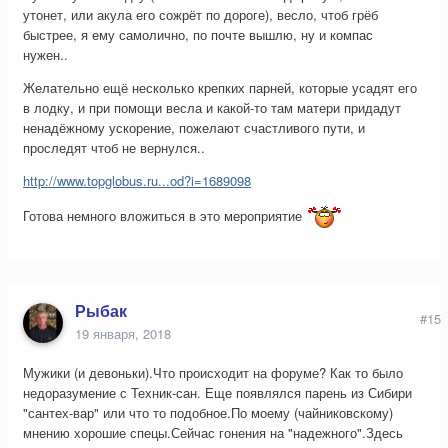
утонет, или акула его сожрёт по дороге), весло, чтоб грёб
быстрее, я ему самолично, по почте вышлю, ну и компас
нужен..
Желательно ещё несколько крепких парней, которые усадят его
в лодку, и при помощи весла и какой-то там матери придадут
ненадёжному ускорение, пожелают счастливого пути, и
проследят чтоб не вернулся..
http://www.topglobus.ru...od?i=1689098
Готова немного вложиться в это мероприятие
Рыбак
#15
19 января, 2018
Мужики (и девоньки).Что происходит на форуме? Как то было
недоразумение с Техник-сан. Еще появлялся парень из Сибири
"сантех-вар" или что то подобное.По моему (чайниковскому)
мнению хорошие спецы.Сейчас гонения на "надежного".Здесь