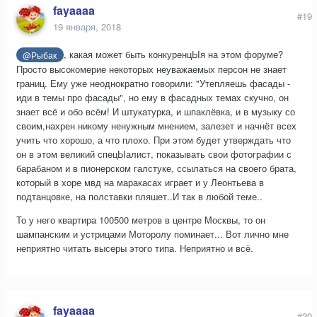
fayaaaa
#19
19 января, 2018
, какая может быть конкуренцЫя на этом форуме?
@Рыбак
Просто высокомерие некоторых неуважаемых персон не знает
границ. Ему уже неоднократно говорили: "Утепляешь фасады -
иди в темы про фасады", но ему в фасадных темах скучно, он
знает всё и обо всём! И штукатурка, и шпаклёвка, и в музыку со
своим,нахрен никому ненужным мнением, залезет и начнёт всех
учить что хорошо, а что плохо. При этом будет утверждать что
он в этом великий спецЫалист, показывать свои фотографии с
барабаном и в пионерском галстуке, ссылаться на своего брата,
который в хоре мвд на маракасах играет и у Леонтьева в
подтанцовке, на полставки пляшет..И так в любой теме..
То у него квартира 100500 метров в центре Москвы, то он
шампанским и устрицами Моторолу поминает... Вот лично мне
неприятно читать высеры этого типа. Неприятно и всё.
fayaaaa
#20