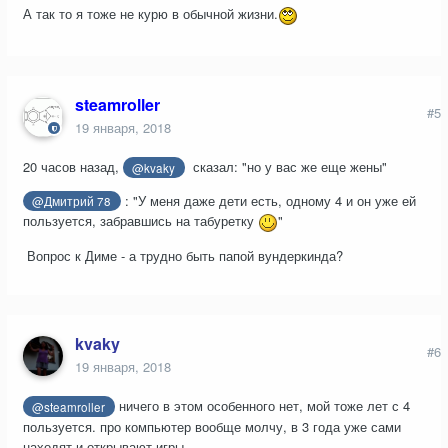
А так то я тоже не курю в обычной жизни.
steamroller
#5
19 января, 2018
20 часов назад,
сказал:
"
но у вас же еще жены"
@kvaky
: "У меня даже дети есть, одному 4 и он уже ей
@Дмитрий 78
пользуется, забравшись на табуретку
"
Вопрос к Диме - а трудно быть папой вундеркинда?
kvaky
#6
19 января, 2018
ничего в этом особенного нет, мой тоже лет с 4
@steamroller
пользуется. про компьютер вообще молчу, в 3 года уже сами
находят и открывают игры