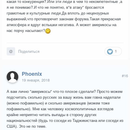
какая то конкуренция?.Или эти люди в чем то некомпетентные ,а
я не понимаю?.И что не понятно, в"в атаку" бросаются
грамотные и культурные люди.Да вплоть до нецензурных
выражений,что протеворечит законам форума.Такая прекрасная
атмосфера и вдруг вспышки негатива. А может америкосы на
нас порчу насылают?
1
Поделиться
Phoenix
#16
19 января, 2018
А вам лично "америкосы" что-то плохое сделали? Просто можем
подсчитать сколько русских за вашу жизнь вам говна наделали
(можно пофамильно) и сколько американцев (можем тоже
пофамильно). Мне как человеку космополитичных взглядов
крайне неприятно читать выпады в сторону других
национальностей (будь то соседи из Таджикистана или соседи из
США). Это не по теме.