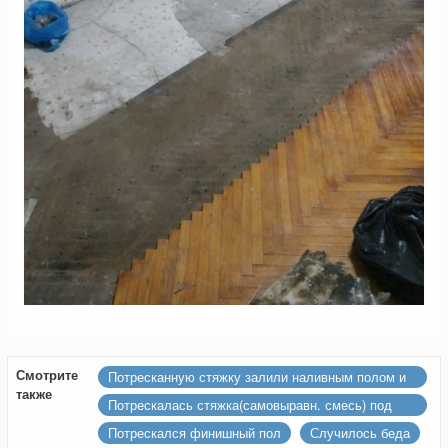
Смотрите
Потресканную стяжку залили наливным полом и
также
он тоже потрескался
Потрескалась стяжка(самовыравн. смесь) под
плитку.
Потрескался финишный пол
Случилось беда