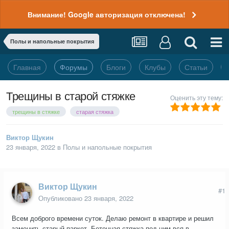
Внимание! Google авторизация отключена!
Полы и напольные покрытия
Главная
Форумы
Блоги
Клубы
Статьи
Трещины в старой стяжке
Оценить эту тему:
трещины в стяжке
старая стяжка
Виктор Щукин
23 января, 2022
в
Полы и напольные покрытия
Виктор Щукин
#1
Опубликовано
23 января, 2022
Всем доброго времени суток. Делаю ремонт в квартире и решил
заменить старый паркет. Бетонная стяжка под ним вся в