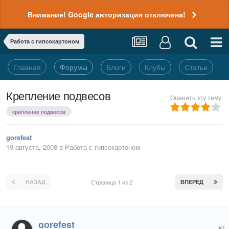
Внимание! Google авторизация отключена!
Работа с гипсокартоном
Главная
Форумы
Блоги
Клубы
Статьи
Крепление подвесов
Оценить эту тему:
крепление подвесов
gorefest
19 августа, 2008
в
Работа с гипсокартоном
НАЗАД
Страница 1 из 2
ВПЕРЕД
gorefest
#1