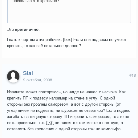
насколько это кретично?
...
Это
кретинично
.
Гнать к чертям этих рабочих. [box] Если они подвесы не умеют
крепить, то как всё остальное делают?
Slai
#18
9 октября, 2008
Извините может повторяюсь, но нигде не нашел с наскока. Как
крепить ПП к подвесу например на стене в углу. С одной
стороны без проблем саморезом, а вот с другой стороны (от
угла) ничем не подлезть, ни шуриком не отверткой? Если подвес
загибать на лицевую сторону ПП и крепить саморезом, то это не
есть правильно, т.к.
ГКЛ
не ляжет в этом месте в плотную, а
оставлять без крепления с одной стороны тож не камильфо.