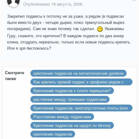
Опубликовано
19 августа, 2008
Закрепил подвесы к потолку не за ушки, а рядом (в подвесах
были вместо двух - четыре дырки, плюс прмоугольный вырез
посередине). Сам не знаю почему так сделал.
Уважаемы
Гуру, скажите, это критично? В каждом подвесе по два анкер
клина, отодрать нереально, только если новые подвесы крепить.
Или я зря беспокоюсь?
Смотрите
крепление подвесов на металлические дюбели
также
Как крепить прямой подвес к профилю рядом с
углом?
Крепление подвесов к плите перекытия?
растояние между прямыми подвесами
Крепление подвесов, многопустотные плиты (или
как их там....)
Расстояние между подвесами
Крепление подвесов на шуруп по бетону
крепление подвесов