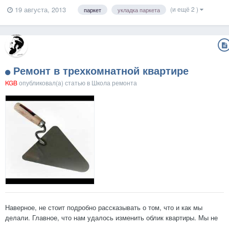
человеком уже долгие-долгие годы. За это время данный материал
(и ещё 2 )
19 августа, 2013
паркет
укладка паркета
напольного покрытия показал себя исключительно с лучшей
стороны. Даже сейчас, когда наука не стоит на месте, и выпус...
Ремонт в трехкомнатной квартире
KGB
опубликовал(а) статью в
Школа ремонта
Наверное, не стоит подробно рассказывать о том, что и как мы
делали. Главное, что нам удалось изменить облик квартиры. Мы не
делали перепланировку, не сносили перегородки и не устанавливали