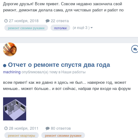
Дорогие друзья! Всем привет. Совсем недавно закончила свой
ремонт, демонтаж делала сама, для чистовых работ и работ по
сантехнике \ электрике нанимала бригаду. Квартира маленькая,
27 ноября, 2018
22 ответа
38м2, одна комната. Проблема с который мы сегодня столкнулись
(и ещё 3 )
ремонт своими руками
потолки
оказалась совсем для нас не очевидной и я ч...
Отчет о ремонте спустя два года
machining
опубликовал(а) тему в
Наши работы
всем привет! как же давно я здесь не был... наверное год, может
меньше.. может больше.. и вот сейчас, набрав при входе на форум
логин и пароль испытываю какие-то особенные чувства! за окном
мокрый снег, моя девушка делает на кухне блин...
28 ноября, 2011
80 ответов
ремонт квартиры
ремонт своими руками