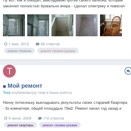
закончил полностью буквально вчера - сделал электрику и повесил
жалюзи. Балкончик маленький (как и вся моя квартирешка, впрочем),
зато свой! Планируется как зона отдыха в кресле-качалке (об этом
ниже), с кальянчиком и пивчинским-конья...
1 мая, 2012
99 ответов
ремонт балкона
ремонт своими руками
Мой ремонт
Toxa
опубликовал(а) тему в
Наши работы
Начну потихоньку выкладывать результаты своих стараний Квартира
- 3х-комнатная, общей площадью 75м2. Ремонт начал год назад и
делаю все сам (кроме туалета с ванной). На начало ремонта, мои
9 июня, 2009
110 ответов
познания в этом деле были близки к нулю. Сперва даже хотел
ремонт квартиры
ремонт своими руками
нанимать специально обученных людей, но наткнулс...