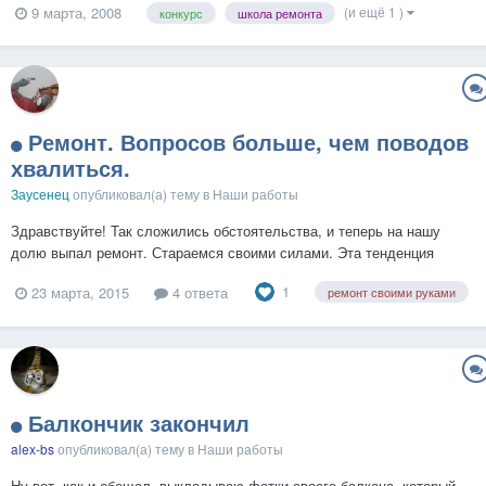
(и ещё 1 )
9 марта, 2008
конкурс
школа ремонта
новые. Мы просто обновили нашу квартиру. Оказалось, что для этого
не нужно делать что-то ...
Ремонт. Вопросов больше, чем поводов
хвалиться.
Заусенец
опубликовал(а) тему в
Наши работы
Здравствуйте! Так сложились обстоятельства, и теперь на нашу
долю выпал ремонт. Стараемся своими силами. Эта тенденция
усилилась до абсолюта после того, как мы доверили работу
1
23 марта, 2015
4 ответа
ремонт своими руками
"мастерам" по знакомству - ни денег, ни результата. Теперь стоит
задача - произвести капитальный ремонт. И эту тему я бы х...
Балкончик закончил
alex-bs
опубликовал(а) тему в
Наши работы
Ну вот, как и обещал, выкладываю фотки своего балкона, который