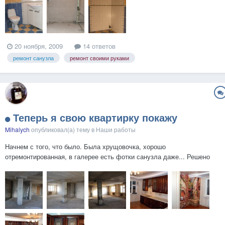
20 ноября, 2009
14 ответов
ремонт санузла
ремонт своими руками
Теперь я свою квартирку покажу
Mihalych
опубликовал(а) тему в
Наши работы
Начнем с того, что было. Была хрущовочка, хорошо
отремонтированная, в галерее есть фотки санузла даже... Решено
было развиваться, посему хрущобу продали и взяли новострой....
Вобщем, вот что было (обращаем на то, в каком виде оно сдается:
слой строительной грязи до 8 см под ногами, адске наляпанный...