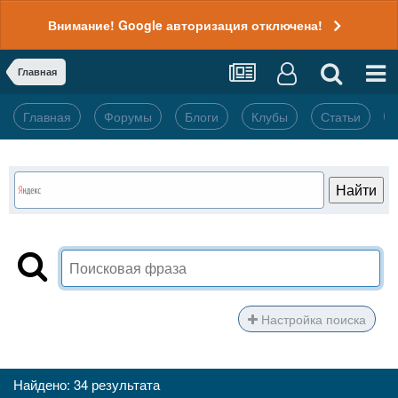
Внимание! Google авторизация отключена!
Главная
Главная
Форумы
Блоги
Клубы
Статьи
Настройка поиска
Найдено: 34 результата