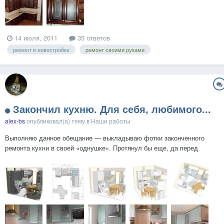
14 июля, 2011
35 ответов
ремонт в новостройке
ремонт своими руками
Закончил кухню. Для себя, любимого...
alex-bs
опубликовал(а) тему в
Наши работы
Выполняю данное обещание — выкладываю фотки законченного
ремонта кухни в своей «однушке». Протянул бы еще, да перед
Bagis'ом неудобно... Как выглядела кухня перед ремонтом, можно
посмотреть здесь: https://homemasters.ru/ph...hp?album=392 Прежде,
чем показать результат, хочу вкратце обрисовать началь...