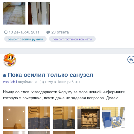
13 декабря, 2011
23 ответа
ремонт своими руками
ремонт гостиной комнаты
Пока осилил только санузел
vasilich.l
опубликовал(а) тему в
Наши работы
Начну со слов благодарности Форуму за море ценной информации,
которую я почерпнул, почти даже не задавая вопросов. Делаю
ремонт в двухкомнатной панельке и пока осилил только санузел и
переполз на кухню. Вот тут фото "плацдарма" для будущего санузла
после сноса сантехкабины. Далее проект, который я ....