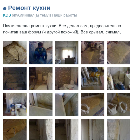
Ремонт кухни
KDS
опубликовал(а) тему в
Наши работы
Почти сделал ремонт кухни. Все делал сам, предварительно
почитав ваш форум (и другой похожий). Все срывал, снимал,
сдирал, смывал и т. д. до основания. Фотки начала ремонта и
заливки стяжки (снимал не все а когда получалось). Кухня была
расширена за счет кладовки и получила...