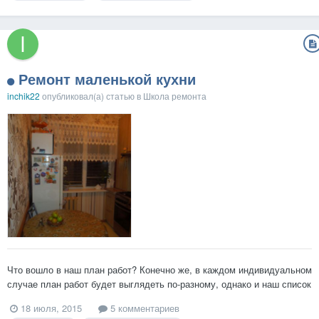
Ремонт маленькой кухни
inchik22
опубликовал(а) статью в
Школа ремонта
Что вошло в наш план работ? Конечно же, в каждом индивидуальном
случае план работ будет выглядеть по-разному, однако и наш список
вполне может кому-нибудь пригодиться. 1. Избавиться от старой
18 июля, 2015
5 комментариев
мебели — еще советского гарнитура — было решено единогласно,