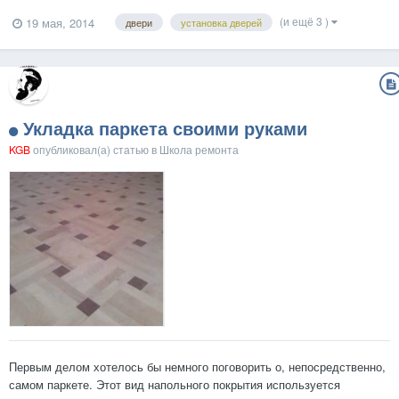
пренебречь выполнением основных требований, дальнейшее
(и ещё 3 )
19 мая, 2014
двери
установка дверей
использование двери не принесет вам никакого удовлетворения. Тем
не менее, с монтажом может справиться любой человек,...
Укладка паркета своими руками
KGB
опубликовал(а) статью в
Школа ремонта
Первым делом хотелось бы немного поговорить о, непосредственно,
самом паркете. Этот вид напольного покрытия используется