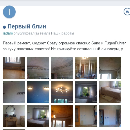
Первый блин
iadam
опубликовал(а) тему в
Наши работы
Первый ремонт, бюджет Сразу огромное спасибо Sano и FugenFührer
за кучу полезных советов! Не критикуйте оставленный линолеум, у
него перепад +/- 1 мм, если снять (по предыдущей комнате)
лохмотья и поверхность луны от клея, там только стяжка поможет,
уже намаялись. У меня...