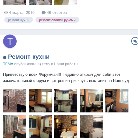
4 марта, 2010
46 ответов
ремонт кухни
ремонт своими руками
Ремонт кухни
TEMA
опубликовал(а) тему в
Наши работы
Приветствую всех Форумчан!!! Недавно открыл для себя этот
замечательный форум и вот решил рискнуть выставит на Ваш суд
своё детище. Для себя я конечно решил что сделал ЗА-МЕ-ЧА-
ТЕЛЬ-НОООО , теперь дело за Вами, объективность превыше
https://homemasters.ru/...hp?album=441...