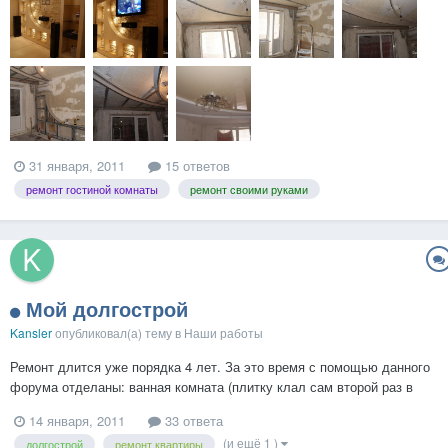
31 января, 2011
15 ответов
ремонт гостиной комнаты
ремонт своими руками
Мой долгострой
Kansler
опубликовал(а) тему в
Наши работы
Ремонт длится уже порядка 4 лет. За это время с помощью данного
форума отделаны: ванная комната (плитку клал сам второй раз в
жизни, все остальное тоже самостоятельно, один раз пригласил
14 января, 2011
33 ответа
слесарей для подключения полотенцесушителя); кухня (потолок
(и ещё 1 )
долгострой
ремонт квартиры
собра...