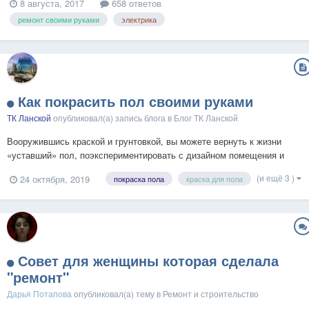
8 августа, 2017
658 ответов
теперь все позади. Денег хватило. Три штуки евро в остатке плюс
ремонт своими руками
электрика
наши отпускные, д...
Как покрасить пол своими руками
ТК Ланской
опубликовал(а) запись блога в
Блог ТК Ланской
Вооружившись краской и грунтовкой, вы можете вернуть к жизни
«‎уставший»‎ пол, поэкспериментировать с дизайном помещения и
выделить цветом функциональную зону в комнате. А главный плюс
(и ещё 3 )
24 октября, 2019
покраска пола
краска для пола
этого решения — возможность сэкономить на замене напольного
покрытия. Чтобы правильно подойти к покраске пола своим...
Совет для женщины которая сделала
"ремонт"
Дарья Потапова
опубликовал(а) тему в
Ремонт и строительство