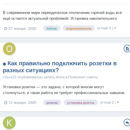
В современном мире периодическое отключение горячей воды всё
ещё остается актуальной проблемой. Установка накопительного
электрического водонагревателя (бойлера) становится оптимальным
(и ещё 4 )
27 января, 2025
бойлер
водонагреватели
решением для обеспечения постоянного доступа к горячей воде.
Разобраться в тонкостях установки и избежать распростр...
Как правильно подключить розетки в
разных ситуациях?
Ольга23
опубликовал(а) запись блога в
Полезные советы
Установка розетки — это задача, с которой многие могут
столкнуться, и такая работа не требует профессиональных навыков.
Однако перед началом работ важно понимать, как правильно
(и ещё 2 )
12 января, 2025
розетки
установка розеток
подобрать и установить розетку, чтобы это было безопасно и удобно.
Определите, какую розетку выбрать Прежде всег...