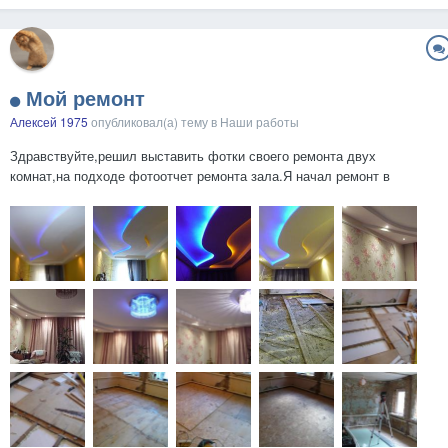
Мой ремонт
Алексей 1975
опубликовал(а) тему в
Наши работы
Здравствуйте,решил выставить фотки своего ремонта двух
комнат,на подходе фотоотчет ремонта зала.Я начал ремонт в
прошлом году и я не фотографировал процесс ремонта и я только
тогда начал с вами общаться.Короче говоря я вообще ничего не знал
о гкл и как к нему подойти и поэтому не судите строго мою с...