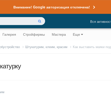
Внимание! Google авторизация отключена!
Вся активнос
Галерея
Стройфирмы
Мастера
Еще
 обустройство
Штукатурим, клеим, красим
Как выставить маяки под
катурку
сим