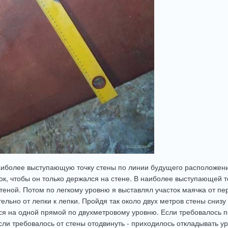
аиболее выступающую точку стены по линии будущего расположения
ок, чтобы он только держался на стене. В наиболее выступающей т
теной. Потом по легкому уровню я выставлял участок маячка от пе
тельно от лепки к лепки. Пройдя так около двух метров стены сниз
ся на одной прямой по двухметровому уровню. Если требовалось п
если требовалось от стены отодвинуть - приходилось откладывать у