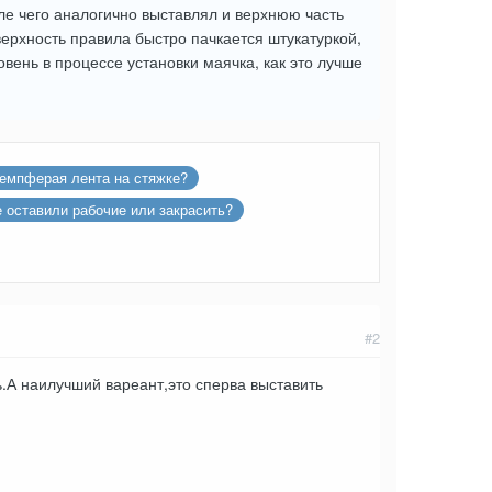
ле чего аналогично выставлял и верхнюю часть
ерхность правила быстро пачкается штукатуркой,
вень в процессе установки маячка, как это лучше
емпферая лента на стяжке?
 оставили рабочие или закрасить?
#2
ь.А наилучший вареант,это сперва выставить