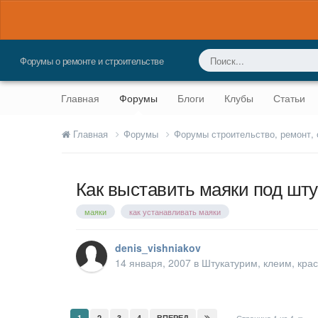
Форумы о ремонте и строительстве
Главная
Форумы
Блоги
Клубы
Статьи
Главная
Форумы
Форумы строительство, ремонт,
Как выставить маяки под шту
маяки
как устанавливать маяки
denis_vishniakov
14 января, 2007
в
Штукатурим, клеим, кра
1
2
3
4
ВПЕРЕД