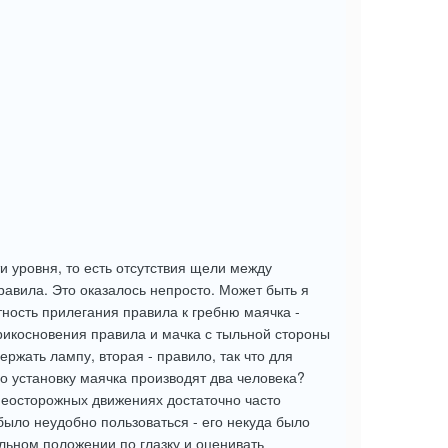
и уровня, то есть отсутствия щели между
равила. Это оказалось непросто. Может быть я
ость прилегания правила к гребню маячка -
рикосновения правила и мачка с тыльной стороны
ржать лампу, вторая - правило, так что для
о установку маячка производят два человека?
неосторожных движениях достаточно часто
 было неудобно пользоваться - его некуда было
льном положении по глазку и оценивать