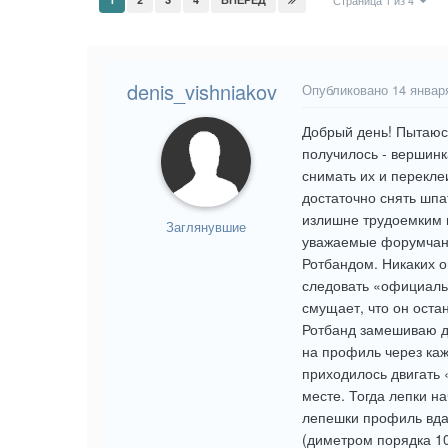
Страница 1 из 4
denis_vishniakov
Опубликовано
14 январ
Добрый день! Пытаюсь
получилось - вершинк
снимать их и перекле
достаточно снять шп
излишне трудоемким и
Заглянувшие
уважаемые форумчане 
Ротбандом. Никаких о
следовать «официаль
смущает, что он оста
Ротбанд замешиваю до
на профиль через каж
приходилось двигать «
месте. Тогда лепки на
лепешки профиль вдав
(диметром порядка 10