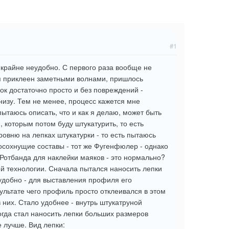
#1
 крайне неудобно. С первого раза вообще не
ся приклеен заметными волнами, пришлось
ок достаточно просто и без повреждений -
снизу. Тем не менее, процесс кажется мне
ытаюсь описать, что и как я делаю, может быть
 которым потом буду штукатурить, то есть
ровню на лепках штукатурки - то есть пытаюсь
сохнущие составы - тот же Фугенфюлер - однако
 Ротбанда для наклейки маяков - это нормально?
й технологии. Сначала пытался наносить лепки
еудобно - для выставления профиля его
зультате чего профиль просто отклеивался в этом
в них. Стало удобнее - внутрь штукатруной
огда стал наносить лепки больших размеров
 лучше. Вид лепки: