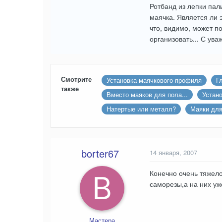
Ротбанд из лепки пал
маячка. Является ли 
что, видимо, может п
организовать... С ув
Смотрите
Установка маячкового профиля
Г
также
Вместо маяков для пола...
Устано
Натертые или металл?
Маяки для
borter67
14 января, 2007
Конечно очень тяжело
саморезы,а на них уж
Мастера