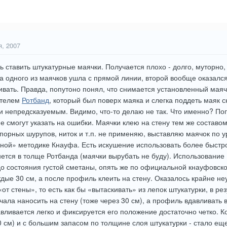
я, 2007
 ставить штукатурные маячки. Получается плохо - долго, муторно,
а одного из маячков ушла с прямой линии, второй вообще оказал
ивать. Правда, попутоно понял, что снимается установленный маяч
ателем
Ротбанд
, который был поверх маяка и слегка поддеть маяк 
 непредсказуемым. Видимо, что-то делаю не так. Что именно? Поп
смогут указать на ошибки. Маячки клею на стену тем же составом,
порных шурупов, ниток и т.п. не применяю, выставляю маячок по у
ной» методике Кнауфа. Есть искушение использовать более быстро
нется в толще Ротбанда (маячки вырубать не буду). Использование
 состояния густой сметаны, опять же по официальной кнауфовско
дые 30 см, а после профиль клеить на стену. Оказалось крайне н
от стены», то есть как бы «вытаскивать» из лепок штукатурки, в ре
чала наносить на стену (тоже через 30 см), а профиль вдавливать 
ливается легко и фиксируется его положение достаточно четко. К
 см) и с большим запасом по толщине слоя штукатурки - стало еще