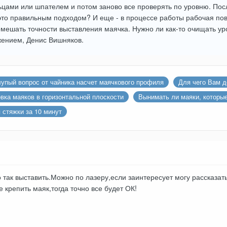
ьцами или шпателем и потом заново все проверять по уровню. Пос
это правильным подходом? И еще - в процессе работы рабочая пов
омешать точности выставления маячка. Нужно ли как-то очищать уро
ажением, Денис Вишняков.
лупый вопрос от чайника насчет маячкового профиля
Для чего Вам д
вка маяков в горизонтальной плоскости
Вынимать ли маяки, которые
 стяжки за 10 минут
 так выставить.Можно по лазеру,если заинтересует могу рассказат
е крепить маяк,тогда точно все будет ОК!