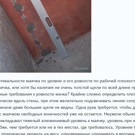
тикальности маячка по уровню и его ровности по рабочей плоскост
ячка, или хотя бы наличия не очень толстой щели по всей длине п
ые требования к ровности мачка? Крайне сложно определить плотн
ически вдоль стены, при этом желательно подсвечивать линию соп
иначе даже большие щели не видны. Одна рука требуется, чтобы де
с маячком свободных конечностей уже не остается. Неужели обычн
прикладывал тяжелый алюминиевый уровень к маячку, уровень при 
бже, чем требуется или не в тех местах, где требовалось. Уровнем
 практически держать на весу, одновременно удерживать в вертика