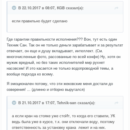
В 22.10.2017 в 08:07, KGB сказал(а):
если правильно будет сделано
Где гарантии правильности исполнения??? Вон, тут есть один
Техник Сан. Так он не только деньги зарабатывает и за результат
отвечает, он еще и душу вкладывает, интеллект. (См.
многочисленные фото, рассованные по всей конфе) Ну, хотя он
мужик вредный, но без таких исполнителей мир рухнет
насовсем! И это касается не только водопроводной темы, а
вообще подхода ко всему.
Я эмоционален потому, что эти жековские меня достали до
озверения! ... (длинно и отборно выругался)
В 21.10.2017 в 17:07, Tehnik-san сказал(а):
а если кран на стояке уже стоИт, то когда его ставили, УК
ведь была уже в курсе, т.к. они отключали воду, поэтому
ответственность за установку крана лежит и на них.