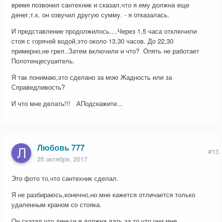
время позвонил сантехник и сказал,что я ему должна еще
денег,т.к. он озвучил другую сумму. - я отказалась.
И представление продолжилось....Через 1,5 часа отключили
стоя с горячей водой,это около 13,30 часов. До 22,30
примерно,не грел..Затем включили и что? Опять не работает
Полотенцесушитель.
Я так понимаю,это сделано за мою Жадность или за
Справедливость?
И что мне делать!!! АПодскажите...
Любовь 777
#13
25 октября, 2017
Это фото то,что сантехник сделал.
Я не разбираюсь,конечно,но мне кажется отличается только
удаленным краном со стояка.
Он сказал,что деньги я должна дать за то,что они мне