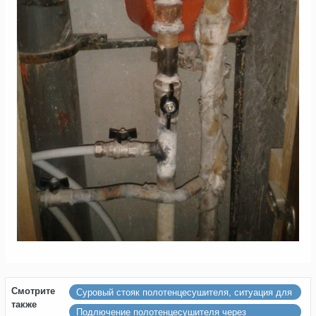
Смотрите
Суровый стояк полотенцесушителя, ситуация для
также
настоящих профи
Подлючение полотенцесушителя через