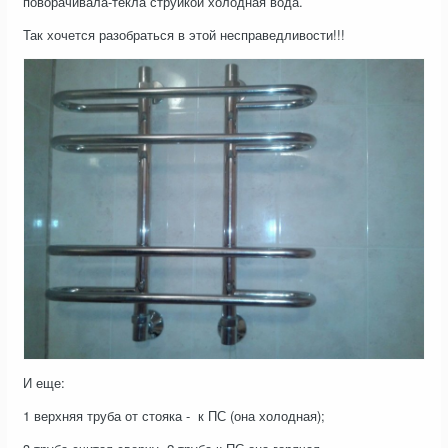
поворачивала-текла струйкой холодная вода.
Так хочется разобраться в этой несправедливости!!!
И еще:
1 верхняя труба от стояка - к ПС (она холодная);