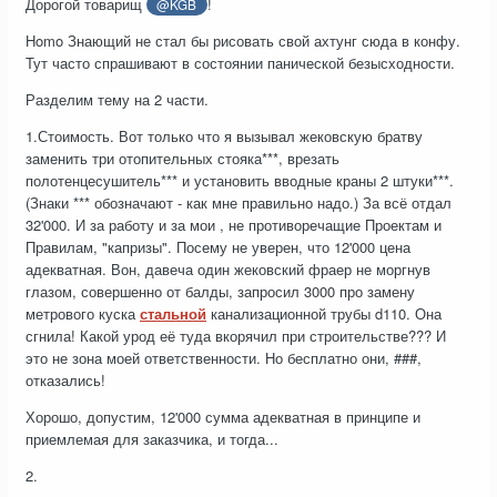
Дорогой товарищ
!
@KGB
Homo Знающий не стал бы рисовать свой ахтунг сюда в конфу.
Тут часто спрашивают в состоянии панической безысходности.
Разделим тему на 2 части.
1.Стоимость. Вот только что я вызывал жековскую братву
заменить три отопительных стояка***, врезать
полотенцесушитель*** и установить вводные краны 2 штуки***.
(Знаки *** обозначают - как мне правильно надо.) За всё отдал
32'000. И за работу и за мои , не противоречащие Проектам и
Правилам, "капризы". Посему не уверен, что 12'000 цена
адекватная. Вон, давеча один жековский фраер не моргнув
глазом, совершенно от балды, запросил 3000 про замену
метрового куска
стальной
канализационной трубы d110. Она
сгнила! Какой урод её туда вкорячил при строительстве??? И
это не зона моей ответственности. Но бесплатно они, ###,
отказались!
Хорошо, допустим, 12'000 сумма адекватная в принципе и
приемлемая для заказчика, и тогда...
2.