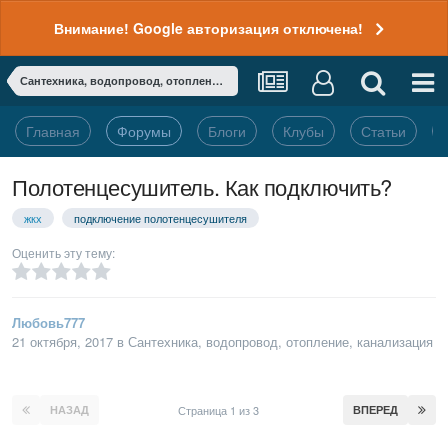
Внимание! Google авторизация отключена!
Сантехника, водопровод, отопление, канализация
Главная
Форумы
Блоги
Клубы
Статьи
Полотенцесушитель. Как подключить?
жкх
подключение полотенцесушителя
Оценить эту тему:
Любовь777
21 октября, 2017
в
Сантехника, водопровод, отопление, канализация
НАЗАД
Страница 1 из 3
ВПЕРЕД