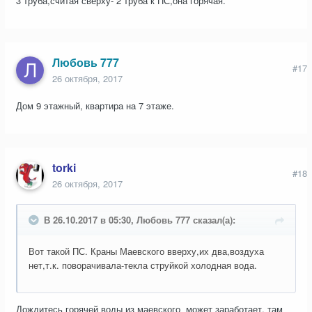
3 труба,считая сверху- 2 труба к ПС,она горячая.
Любовь 777
#17
26 октября, 2017
Дом 9 этажный, квартира на 7 этаже.
torki
#18
26 октября, 2017
В 26.10.2017 в 05:30, Любовь 777 сказал(а):
Вот такой ПС. Краны Маевского вверху,их два,воздуха
нет,т.к. поворачивала-текла струйкой холодная вода.
Дождитесь горячей воды из маевского может заработает. там