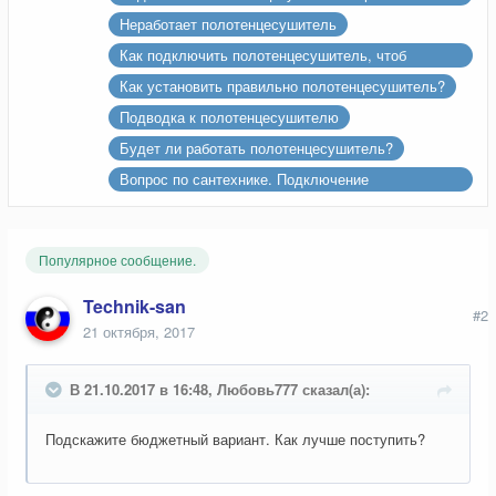
теплообменник.
Неработает полотенцесушитель
Как подключить полотенцесушитель, чтоб
работал
Как установить правильно полотенцесушитель?
Подводка к полотенцесушителю
Будет ли работать полотенцесушитель?
Вопрос по сантехнике. Подключение
полотенцесушителя и батарей...
Популярное сообщение.
Technik-san
#2
21 октября, 2017
В 21.10.2017 в 16:48, Любовь777 сказал(а):
Подскажите бюджетный вариант. Как лучше поступить?