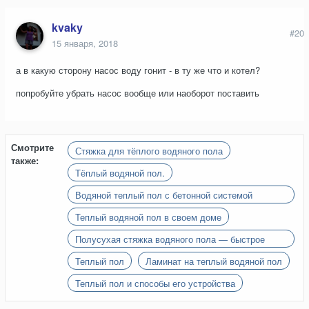
kvaky
#20
15 января, 2018
а в какую сторону насос воду гонит - в ту же что и котел?
попробуйте убрать насос вообще или наоборот поставить
Смотрите
Стяжка для тёплого водяного пола
также:
Тёплый водяной пол.
Водяной теплый пол с бетонной системой
монтажа
Теплый водяной пол в своем доме
Полусухая стяжка водяного пола — быстрое
обустройство эффективных тёплых полов
Теплый пол
Ламинат на теплый водяной пол
Теплый пол и способы его устройства