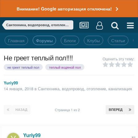
Внимание! Google авторизация отключена!
Сантехника, водопровод, отопление, канализация
Главная
Форумы
Блоги
Клубы
Статьи
Не греет теплый пол!!!!
Оценить эту тему:
не греет теплый пол
теплый водяной пол
Yuriy99
14 января, 2018
в
Сантехника, водопровод, отопление, канализация
НАЗАД
Страница 1 из 2
ВПЕРЕД
Yuriy99
#1