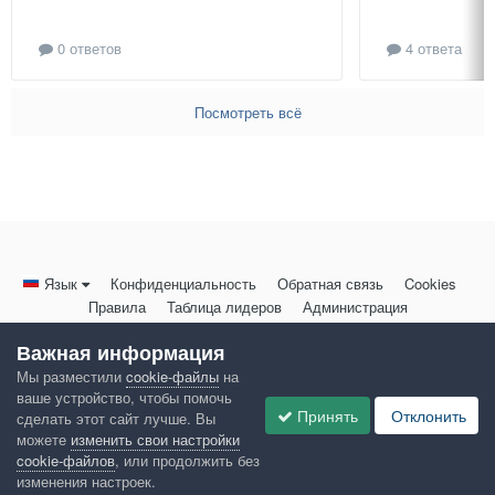
0 ответов
4 ответа
Посмотреть всё
Язык
Конфиденциальность
Обратная связь
Cookies
Правила
Таблица лидеров
Администрация
HomeMasters.RU
Важная информация
Powered by Invision Community
Мы разместили
cookie-файлы
на
ваше устройство, чтобы помочь
Принять
Отклонить
сделать этот сайт лучше. Вы
можете
изменить свои настройки
cookie-файлов
, или продолжить без
изменения настроек.