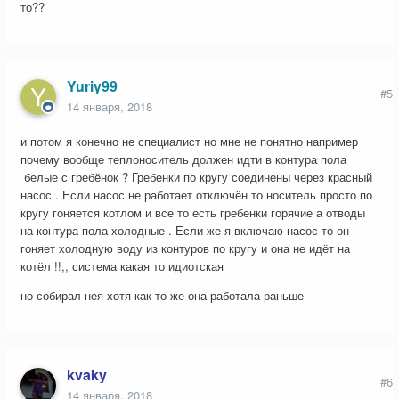
то??
Yuriy99
#5
14 января, 2018
и потом я конечно не специалист но мне не понятно например
почему вообще теплоноситель должен идти в контура пола
белые с гребёнок ? Гребенки по кругу соединены через красный
насос . Если насос не работает отключён то носитель просто по
кругу гоняется котлом и все то есть гребенки горячие а отводы
на контура пола холодные . Если же я включаю насос то он
гоняет холодную воду из контуров по кругу и она не идёт на
котёл !!,, система какая то идиотская
но собирал нея хотя как то же она работала раньше
kvaky
#6
14 января, 2018