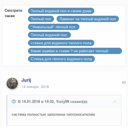
Смотрите
Теплый водяной пол в своем доме
также
Теплый пол
Ламинат на теплый водяной пол
"Уникальный" тёплый пол.
Тёплый водяной пол.
стяжка для водяного теплого пола
Какие ошибки в схеме ? не работает теплый
водяной пол.
Стяжка для тёплого водяного пола
Jurij
#2
14 января, 2018
В 14.01.2018 в 14:32, Yuriy99 сказал(а):
система полностью заполенна теплоносителем