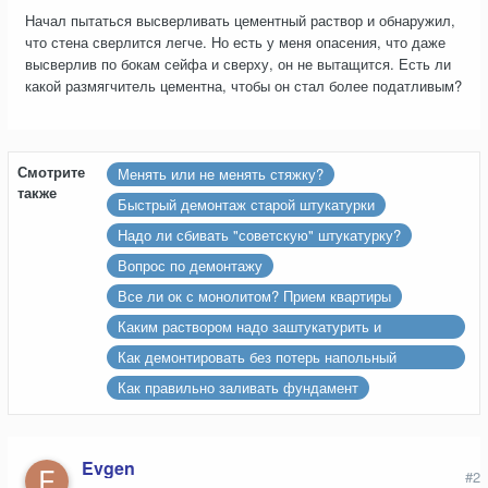
Начал пытаться высверливать цементный раствор и обнаружил,
что стена сверлится легче. Но есть у меня опасения, что даже
высверлив по бокам сейфа и сверху, он не вытащится. Есть ли
какой размягчитель цементна, чтобы он стал более податливым?
Смотрите
Менять или не менять стяжку?
также
Быстрый демонтаж старой штукатурки
Надо ли сбивать "советскую" штукатурку?
Вопрос по демонтажу
Все ли ок с монолитом? Прием квартиры
Каким раствором надо заштукатурить и
выровнять стены
Как демонтировать без потерь напольный
керамогранит?
Как правильно заливать фундамент
Evgen
#2