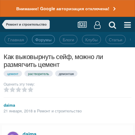
Внимание! Google авторизация отключена!
Ремонт и строительство
Главная
Форумы
Блоги
Клубы
Статьи
Как выковырнуть сейф, можно ли
размягчить цемент
цемент
растворитель
демонтаж
Оценить эту тему:
daima
21 января, 2018
в
Ремонт и строительство
daima