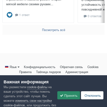
мягкой мебели своими руками...
устойчивость ст
повседневной жиз
1 ответ
0 ответов
Посмотреть всё
Язык
Конфиденциальность
Обратная связь
Cookies
Правила
Таблица лидеров
Администрация
HomeMasters.RU
Важная информация
Powered by Invision Community
Мы разместили
cookie-файлы
на
ваше устройство, чтобы помочь
Принять
Отклонить
сделать этот сайт лучше. Вы
можете
изменить свои настройки
cookie-файлов
, или продолжить без