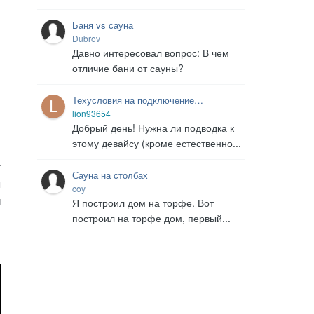
Баня vs сауна
Dubrov
Давно интересовал вопрос: В чем
отличие бани от сауны?
Техусловия на подключение
инфракрасной сауны
lion93654
Добрый день! Нужна ли подводка к
этому девайсу (кроме естественно...
т
Сауна на столбах
я
coy
и
Я построил дом на торфе. Вот
построил на торфе дом, первый...