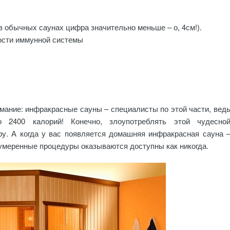
 в обычных саунах цифра значительно меньше – о, 4см!).
ности иммунной системы
мание: инфракрасные сауны – специалисты по этой части, вед
 2400 калорий! Конечно, злоупотреблять этой чудесно
ру. А когда у вас появляется домашняя инфракрасная сауна 
умеренные процедуры оказываются доступны как никогда.