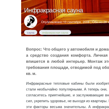
Инфракрасная сауна
KGB
Опубликовано:
10 сентября, 2008
| Обн-но:
28 
сауна
инфракрасная сауна
Вопрос: Что общего у автомобиля и домаш
а средство создания комфорта. Личная
впишется в любой интерьер. Монтаж эт
требования площади, отводимой под обор
кв. м.
Инфракрасные тепловые кабины были изобрет
стали необычайно популярными. А теперь они, 
согласитесь приятнейшие, и заслуживающие вни
сил, укрепить здоровье, не выходя из квартиры
эти факторы весьма значительны. А инфракр