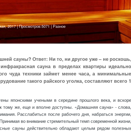
мая, 2017
| Просмотров:5071 |
Разное
ней сауны? Ответ: Ни то, ни другое уже – не роскошь
 инфракрасная сауна в пределах квартиры идеальн
ого чуда техники займет менее часа, а минимальны
удование такого райского уголка, составляют всего 
ены японскими учеными в середине прошлого века, и вскор
к тому же, еще и вполне доступны. «Домашняя сауна» - слова
мания. Расслабиться после рабочего дня, набраться энергии
. Принимая во внимание стремительный темп современной жизни
асные сауны действительно обладают целым рядом полезны