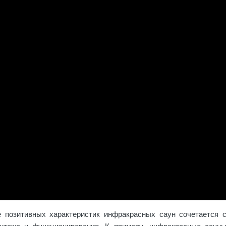
 позитивных характеристик инфракрасных саун сочетается 
нтажа и функционирования. К примеру, инфракрасные саун