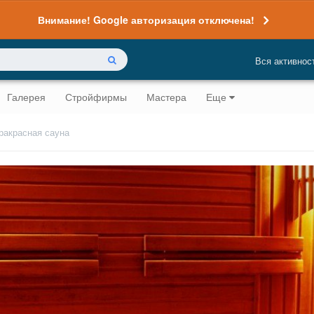
Внимание! Google авторизация отключена!
Вся активнос
Галерея
Стройфирмы
Мастера
Еще
акрасная сауна