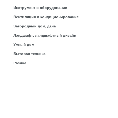
Инструмент и оборудование
-
ы
Вентиляция и кондиционирование
,
Загородный дом, дача
Ландшафт, ландшафтный дизайн
Умный дом
р
Бытовая техника
и
Разное
я
я
в
ы
е
х
е
и