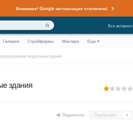
Внимание! Google авторизация отключена!
Вся активнос
Галерея
Стройфирмы
Мастера
Еще
ровозводимые модульные здания
ые здания
Поделиться
Подписчики
0