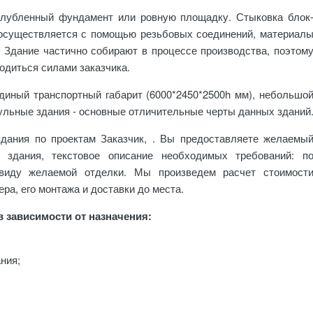
глубленный фундамент или ровную площадку. Стыковка блок
 осуществляется с помощью резьбовых соединений, материал
 Здание частично собирают в процессе производства, поэтом
одиться силами заказчика.
иный транспортный габарит (6000*2450*2500h мм), небольшо
одульные здания - основные отличительные черты данных зданий
дания по проектам Заказчик, . Вы предоставляете желаемы
о здания, текстовое описание необходимых требований: п
 виду желаемой отделки. Мы произведем расчет стоимост
ра, его монтажа и доставки до места.
 зависимости от назначения:
ния;