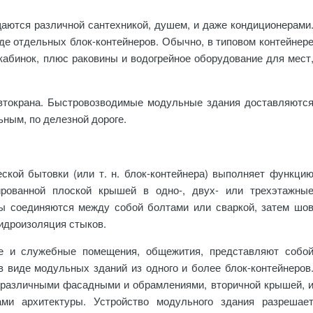
аются различной сантехникой, душем, и даже кондиционерами
е отдельных блок-контейнеров. Обычно, в типовом контейнер
абинок, плюс раковины и водогрейное оборудование для мест
автокрана. Быстровозводимые модульные здания доставляютс
ным, по делезной дороге.
кой бытовки (или т. н. блок-контейнера) выполняет функци
рованной плоской крышей в одно-, двух- или трехэтажны
ы соединяются между собой болтами или сваркой, затем шо
гидроизоляция стыков.
ие и служебные помещения, общежития, представляют собо
 виде модульных зданий из одного и более блок-контейнеров
 различными фасадными и обрамлениями, вторичной крышей, 
ми архитектуры. Устройство модульного здания разрешае