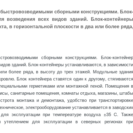
 быстровозводимыми сборными конструкциями. Блок
я возведения всех видов зданий. Блок-контейнер
та, в горизонтальной плоскости в два или более ряда
тровозводимыми сборными конструкциями. Блок-контейне
идов зданий. Блок-контейнеры устанавливаются, в зависимост
 или более ряда, в высоту до трех этажей. Модульные здани
ровлю. Блок контейнера ставятся один к другому, стягиваютс
пециальными герметиками или монтажной пеной. Помещения 
исы, санитарные помещения, комнаты отдыха, магазины, штаб
ыстрота монтажа и демонтажа, удобство при транспортировк
хническое, электрооборудование устанавливается в заводски
для эксплуатации при темпереатуре воздуха ±35 C. Такж
м утеплением для эксплуатации в северных регионах пр