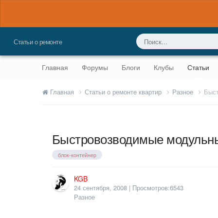
Статьи о ремонте
Главная
Форумы
Блоги
Клубы
Статьи
Главная
Статьи о ремонте квартир
Разное
Быст
Быстровозводимые модульн
блок-контейнер
KGB
24 сентября, 2008
| Просмотров:6543
Разное