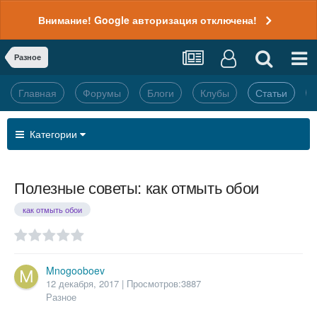
Внимание! Google авторизация отключена!
Разное
Главная
Форумы
Блоги
Клубы
Статьи
Категории
Полезные советы: как отмыть обои
как отмыть обои
Mnogooboev
12 декабря, 2017
| Просмотров:3887
Разное