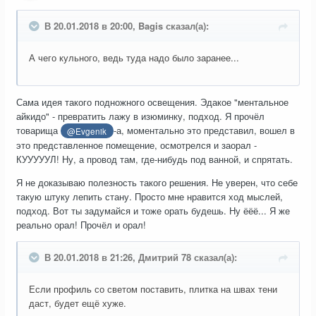
В 20.01.2018 в 20:00, Bagis сказал(а):
А чего кульного, ведь туда надо было заранее...
Сама идея такого подножного освещения. Эдакое "ментальное
айкидо" - превратить лажу в изюминку, подход. Я прочёл
товарища
-а, моментально это представил, вошел в
@Evgenik
это представленное помещение, осмотрелся и заорал -
КУУУУУЛ! Ну, а провод там, где-нибудь под ванной, и спрятать.
Я не доказываю полезность такого решения. Не уверен, что себе
такую штуку лепить стану. Просто мне нравится ход мыслей,
подход. Вот ты задумайся и тоже орать будешь. Ну ёёё... Я же
реально орал! Прочёл и орал!
В 20.01.2018 в 21:26, Дмитрий 78 сказал(а):
Если профиль со светом поставить, плитка на швах тени
даст, будет ещё хуже.