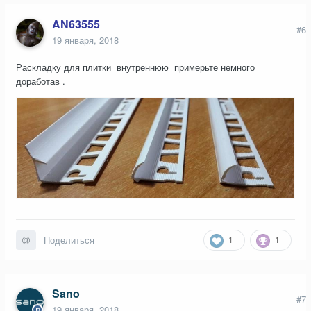
AN63555
#6
19 января, 2018
Раскладку для плитки внутреннюю примерьте немного
доработав .
1
1
Поделиться
Sano
#7
19 января, 2018