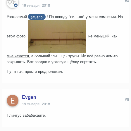
#4
19 января, 2018
Уважаемый
! По поводу "пи....ца" у меня сомнения. На
@Sano
этом фото
не меньший,
как
мне кажется
, а больший "пи....ц" - трубы. Их всё равно чем-то
закрывать. Вот заодно и угловую щёлку спрятать.
Ну, я так, просто предположил.
Evgen
#5
19 января, 2018
Плинтус забабахайте.