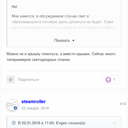
Но!
Мне кажется, в обсуждаемом случае свет в
образовавшуюся половую щель делаться не будет. Сама
идея освещения из плинтуса занятна. Не конкретно сейчас,
а вообще для проработки. Не предлагаю её бросать.
Предлагаю не бросать. Теперь везде есть плинтусы с
Показать
кабель каналом. Как канал его не использовал, но крепить
такой одно удовольствие. Интересно в крышку
Можно не в крышку плинтуса, а вместо крышки. Сейчас много
светодиодов навтыкать.
типоразмеров светодиодных планок.
1
Поделиться
steamroller
#18
22 января, 2018
В 22.01.2018 в 11:04, Evgen сказал(а):