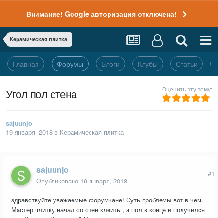
Внимание! Google авторизация отключена!
Керамическая плитка
Главная
Форумы
Блоги
Клубы
Статьи
Оценить эту тему:
Угол пол стена
sajuunjo
19 января, 2018
в
Керамическая плитка
sajuunjo
#1
Опубликовано
19 января, 2018
здравствуйте уважаемые форумчане! Суть проблемы вот в чем.
Мастер плитку начал со стен клеить , а пол в конце и получился