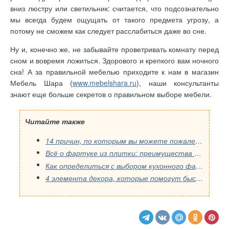
вниз люстру или светильник: считается, что подсознательно
мы всегда будем ощущать от такого предмета угрозу, а
потому не сможем как следует расслабиться даже во сне.
Ну и, конечно же, не забывайте проветривать комнату перед
сном и вовремя ложиться. Здорового и крепкого вам ночного
сна! А за правильной мебелью приходите к нам в магазин
Мебель Шара (
www.mebelshara.ru
), наши консультанты
знают еще больше секретов о правильном выборе мебели.
Читайте также
14 причин, по которым вы можете пожалеть о выборе кухонного фартука: распространенные ошибки, которые стоит избегать.
Всё о фартуке из плитки: преимущества и недостатки для вашей кухни
Как определиться с выбором кухонного фартука, учитывая дизайн квартиры
4 элемента декора, которые помогут быстро преобразить интерьер