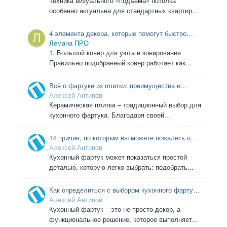
Техника визуального «подъёма» потолка
особенно актуальна для стандартных квартир...
4 элемента декора, которые помогут быстро
преобразить интерьер
Лемана ПРО
1. Большой ковер для уюта и зонирования
Правильно подобранный ковер работает как...
Всё о фартуке из плитки: преимущества и
недостатки для вашей кухни
Алексей Антипов
Керамическая плитка – традиционный выбор для
кухонного фартука. Благодаря своей...
14 причин, по которым вы можете пожалеть о
выборе кухонного фартука: распространенные
Алексей Антипов
ошибки, которые стоит избегать.
Кухонный фартук может показаться простой
деталью, которую легко выбрать: подобрать...
Как определиться с выбором кухонного фартука,
учитывая дизайн квартиры
Алексей Антипов
Кухонный фартук – это не просто декор, а
функциональное решение, которое выполняет...