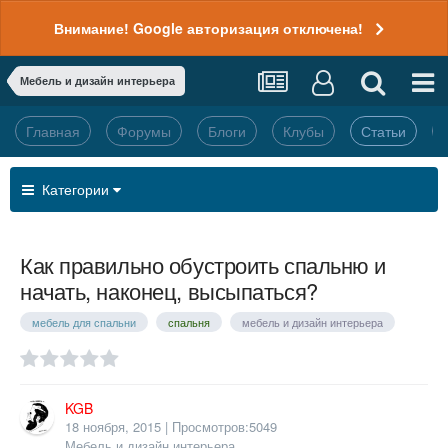
Внимание! Google авторизация отключена!
Мебель и дизайн интерьера
Главная
Форумы
Блоги
Клубы
Статьи
Категории
Как правильно обустроить спальню и
начать, наконец, высыпаться?
мебель для спальни
спальня
мебель и дизайн интерьера
KGB
18 ноября, 2015
| Просмотров:5049
Мебель и дизайн интерьера