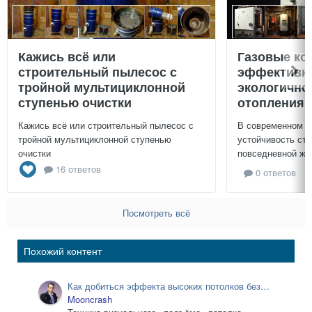
Кажись всё или
Газовые ко
строительный пылесос с
эффективно
тройной мультициклонной
экологично
ступенью очистки
отопления 
Кажись всё или строительный пылесос с
В современном м
тройной мультициклонной ступенью
устойчивость ст
очистки
повседневной жиз
16 ответов
0 ответов
Посмотреть всё
Похожий контент
Как добиться эффекта высоких потолков без
ремонта
Mooncrash