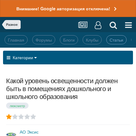
Внимание! Google авторизация отключена!
Разное
Главная
Форумы
Блоги
Клубы
Статьи
Категории
Какой уровень освещенности должен
быть в помещениях дошкольного и
школьного образования
люксметр
АО Эксис