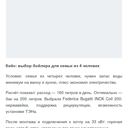
минимум на ванну и кухню, плюс экономия электричества.
Расчёт показал: расход — 160 литров в день. Оптимально —
бак на 200 литров. Выбрали Federica Bugatti INOX Coil 200:
нержавейка, поддержка рециркуляции, возможность
установки ТЭНа.
После монтажа и подключения к котлу на 33 кВт: горячая
вода идёт быстро, хватает на все точки одновременно.
Чек-лист перед покупкой
Рассчитайте объём под реальное потребление.
Проверьте, потянет ли котел нагрев выбранного бака.
Уточните материал бака и наличие анода.
Определите, нужны ли вам опции рециркуляции и
резервного ТЭНа.
Большинство проблем с бойлерами связано не с качеством
техники, а с неверным выбором или отсутствием
обслуживания. Если учитывать эти нюансы, даже бюджетный
бойлер прослужит десятилетиями.