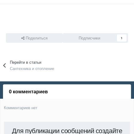
Для публикации сообщений создайте
учётную запись или авторизуйтесь
Вы должны быть зарегистрированным пользователем, чтобы
оставить комментарий
Создать учетную запись
Зарегистрируйтесь в нашем сообществе.
Зарегистрироваться
Войти
Уже есть аккаунт? Войти в систему.
Войти
Или войти с помощью одного из сервисов