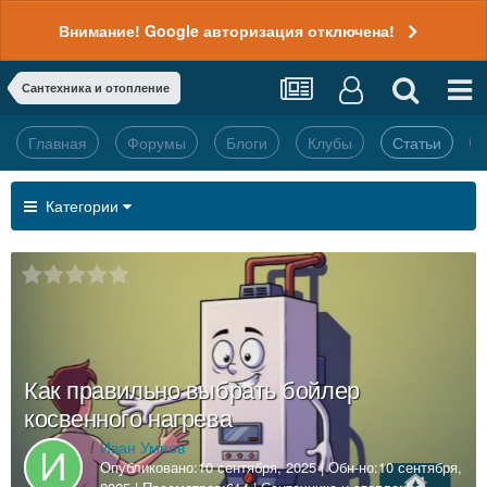
Внимание! Google авторизация отключена!
Сантехника и отопление
Главная
Форумы
Блоги
Клубы
Статьи
Категории
Как правильно выбрать бойлер
косвенного нагрева
Иван Умнов
Опубликовано:
10 сентября, 2025
| Обн-но:
10 сентября,