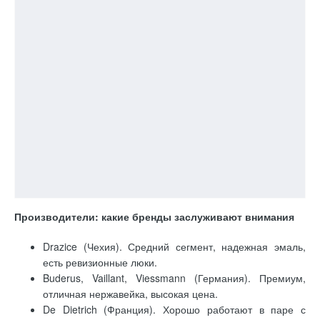
Производители: какие бренды заслуживают внимания
Drazice (Чехия). Средний сегмент, надежная эмаль,
есть ревизионные люки.
Buderus, Vaillant, Viessmann (Германия). Премиум,
отличная нержавейка, высокая цена.
De Dietrich (Франция). Хорошо работают в паре с
котлами того же бренда.
ACV (Бельгия). Баки из нержавейки, устойчивы к
жесткой воде.
Hajdu (Венгрия), Gorenje (Словения). Доступные и
практичные варианты.
Российские марки (Protherm, Baxi, Эван). Бюджетные,