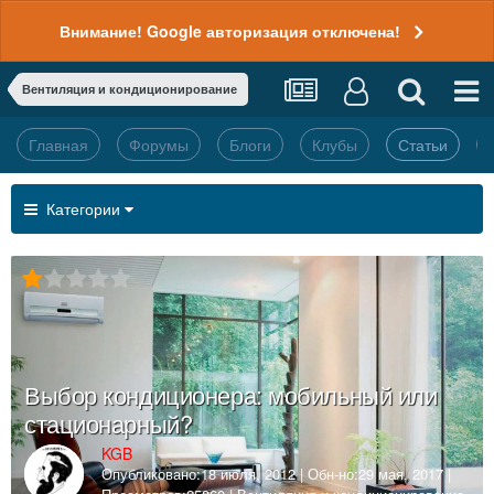
Внимание! Google авторизация отключена!
Вентиляция и кондиционирование
Главная
Форумы
Блоги
Клубы
Статьи
Категории
Выбор кондиционера: мобильный или
стационарный?
KGB
Опубликовано:
18 июля, 2012
| Обн-но:
29 мая, 2017
|