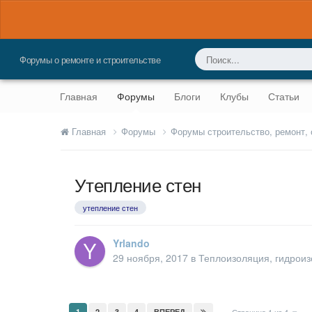
Форумы о ремонте и строительстве
Главная
Форумы
Блоги
Клубы
Статьи
Главная
Форумы
Форумы строительство, ремонт,
Утепление стен
утепление стен
Yrlando
29 ноября, 2017
в
Теплоизоляция, гидроиз
1
2
3
4
ВПЕРЕД