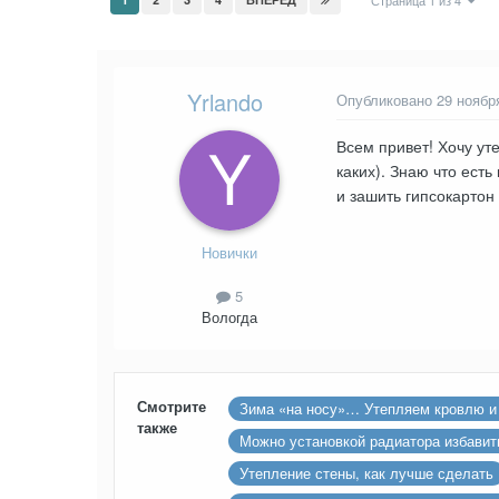
Страница 1 из 4
Yrlando
Опубликовано
29 ноябр
Всем привет! Хочу ут
каких). Знаю что ест
и зашить гипсокартон
Новички
5
Вологда
Смотрите
Зима «на носу»… Утепляем кровлю и 
также
Можно установкой радиатора избавит
Утепление стены, как лучше сделать