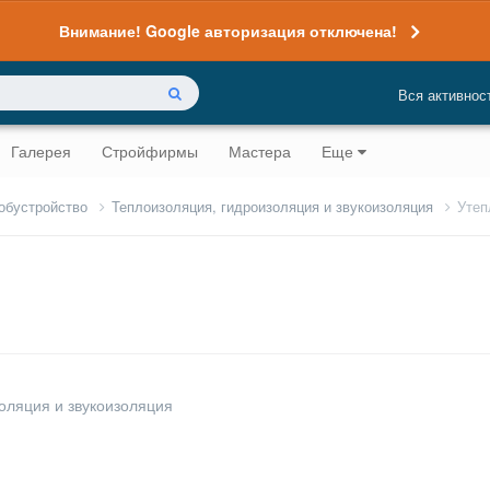
Внимание! Google авторизация отключена!
Вся активнос
Галерея
Стройфирмы
Мастера
Еще
 обустройство
Теплоизоляция, гидроизоляция и звукоизоляция
Утеп
оляция и звукоизоляция