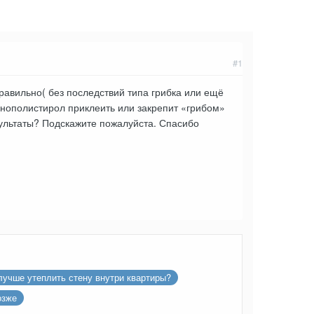
#1
правильно( без последствий типа грибка или ещё
пенополистирол приклеить или закрепит «грибом»
езультаты? Подскажите пожалуйста. Спасибо
лучше утеплить стену внутри квартиры?
озже