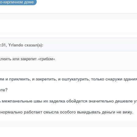
но-кирпичном доме
:31, Yrlando сказал(а):
леить или закрепит «грибом»
м и приклеить, и закрепить, и оштукатурить, только снаружи здания
ете?
ь межпанельные швы их заделка обойдется значительно дешевле у
нормально работает смысла особого выкидывать деньги не вижу.