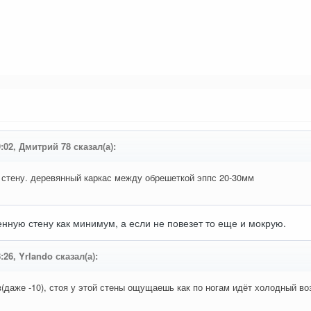
9:02, Дмитрий 78 сказал(а):
ь стену. деревянный каркас между обрешеткой эппс 20-30мм
ную стену как минимум, а если не повезет то еще и мокрую.
:26, Yrlando сказал(а):
з(даже -10), стоя у этой стены ощущаешь как по ногам идёт холодный воз