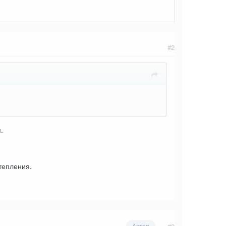
#2
.
тепления.
Автор