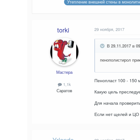
Утепление внешней стены в монолит
torki
29 ноября, 2017
В 29.11.2017 в 09
пенополистирол прик
Мастера
Пенопласт 100 - 150 м
1,1k
Саратов
Какую цель преследу
Для начала проверит
Если нет щелей и ЦО 
Yrlando