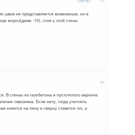
#3
ие швов не представляется возможным, но в
це мороз(даже -10), стоя у этой стены
#4
я. В стенах из газобетона и пустотелого кирпича
личие сквозняка. Если нету, тогда утеплять
е клеится на пену и сверху ставится гкл, а