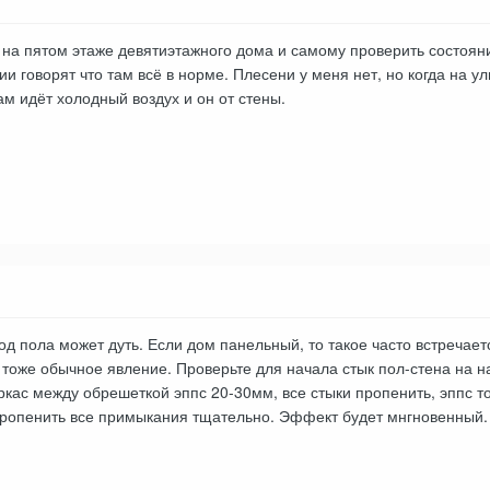
у на пятом этаже девятиэтажного дома и самому проверить состоян
 говорят что там всё в норме. Плесени у меня нет, но когда на ули
м идёт холодный воздух и он от стены.
од пола может дуть. Если дом панельный, то такое часто встречаетс
 тоже обычное явление. Проверьте для начала стык пол-стена на на
ркас между обрешеткой эппс 20-30мм, все стыки пропенить, эппс тож
Пропенить все примыкания тщательно. Эффект будет мнгновенный.