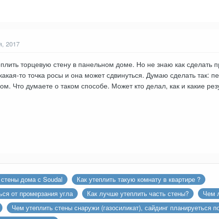
я, 2017
еплить торцевую стену в панельном доме. Но не знаю как сделать 
ь какая-то точка росы и она может сдвинуться. Думаю сделать так: 
 ом. Что думаете о таком способе. Может кто делал, как и какие р
стены дома с Soudal
Как утеплить такую комнату в квартире ?
ься от промерзания угла
Как лучше утеплить часть стены?
Чем 
Чем утеплить стены снаружи (газосиликат), сайдинг планируеться п