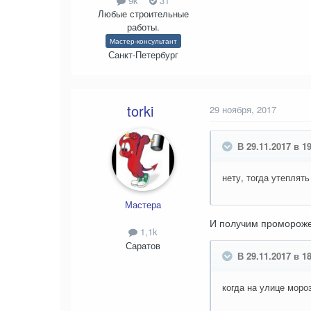
9k
31
Любые строительные
работы.
Мастер-консультант
Санкт-Петербург
torki
29 ноября, 2017
В 29.11.2017 в 1
нету, тогда утеплят
Мастера
И получим проморожен
1,1k
Саратов
В 29.11.2017 в 18
когда на улице моро