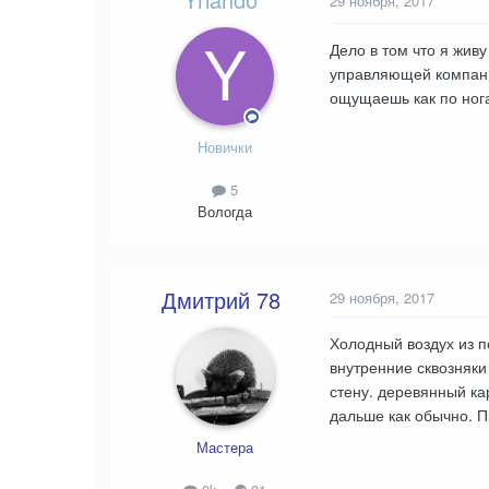
29 ноября, 2017
Дело в том что я жив
управляющей компании
ощущаешь как по нога
Новички
5
Вологда
Дмитрий 78
29 ноября, 2017
Холодный воздух из п
внутренние сквозняки
стену. деревянный ка
дальше как обычно. 
Мастера