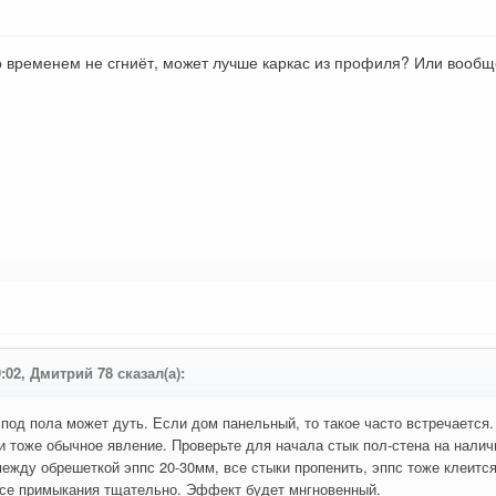
 временем не сгниёт, может лучше каркас из профиля? Или вообще 
9:02, Дмитрий 78 сказал(а):
под пола может дуть. Если дом панельный, то такое часто встречается. 
и тоже обычное явление. Проверьте для начала стык пол-стена на наличи
ежду обрешеткой эппс 20-30мм, все стыки пропенить, эппс тоже клеится 
все примыкания тщательно. Эффект будет мнгновенный.