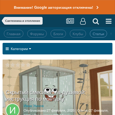
Внимание! Google авторизация отключена!
Сантехника и отопление
Главная
Форумы
Блоги
Клубы
Статьи
Категории
Скрытый смеситель в душевой:
инструкция по монтажу
Иван Умнов
Опубликовано:
27 февраля, 2025
| Обн-но:
27 февраля,