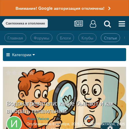
Внимание! Google авторизация отключена!
Сантехника и отопление
Главная
Форумы
Блоги
Клубы
Статьи
Категории
Водонагреватели: какие бывают и как
выбрать правильный
Иван Умнов
Опубликовано:
6 октября, 2025
| Обн-но:
10 октября, 2025