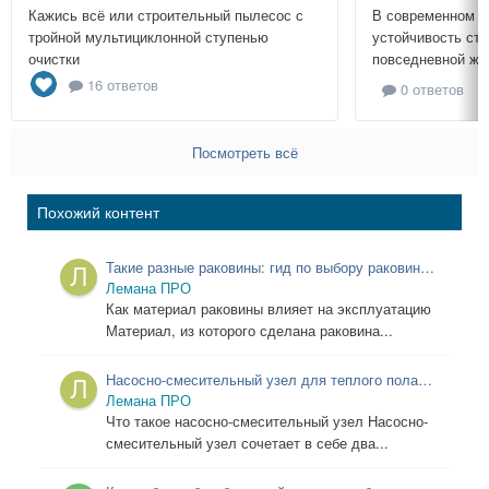
Кажись всё или строительный пылесос с
В современном м
тройной мультициклонной ступенью
устойчивость ст
очистки
повседневной жиз
16 ответов
0 ответов
Посмотреть всё
Похожий контент
Такие разные раковины: гид по выбору раковины
в ванную
Лемана ПРО
Как материал раковины влияет на эксплуатацию
Материал, из которого сделана раковина...
Насосно-смесительный узел для теплого пола:
как выбрать правильную модель
Лемана ПРО
Что такое насосно-смесительный узел Насосно-
смесительный узел сочетает в себе два...