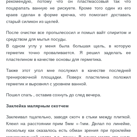
рекомендую, потому что он пластмассовый так что
поцарапать ванную не рискуете. Кроме того один из его
краев сделан в форме крючка, что помогает доставать
старый силикон из щелей.
После очистки все пропылесосил и помыл вайт спиритом и
средством для мытья посуды.
В одном углу у меня была большая щель, в которую
герметик точно проваливается. Я решил заделать ее
пластелином в качестве основы для герметика.
Также этот угол мне послужил в качестве последней
тренировочной площадки. Поверх пластелина положил
герметик и выровнял с уровнем ванной.
Пошел спать , оставив сохнуть до след вечера.
Заклейка малярным скотчем
Заклеивал тщательно, заводя скотч в стыки между плиткой.
Клеил на расстоянии прим 5мм +-1мм. Делал по линейке,
поскольку как оказалось есть обман зрения при проклейке
горизонтальной части, т.е. ванны. В одном месте где щель