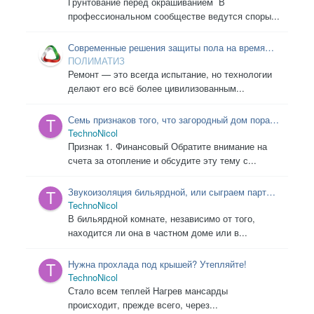
Грунтование перед окрашиванием В
профессиональном сообществе ведутся споры...
Современные решения защиты пола на время
ремонта
ПОЛИМАТИЗ
Ремонт — это всегда испытание, но технологии
делают его всё более цивилизованным...
Семь признаков того, что загородный дом пора
утеплять
TechnoNicol
Признак 1. Финансовый Обратите внимание на
счета за отопление и обсудите эту тему с...
Звукоизоляция бильярдной, или сыграем партию
в тишине
TechnoNicol
В бильярдной комнате, независимо от того,
находится ли она в частном доме или в...
Нужна прохлада под крышей? Утепляйте!
TechnoNicol
Стало всем теплей Нагрев мансарды
происходит, прежде всего, через...