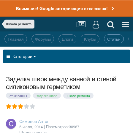
Внимание! Google авторизация отключена!
Школа ремонта
Главная
Форумы
Блоги
Клубы
Статьи
Категории
Заделка швов между ванной и стеной
силиконовым герметиком
стык ванны
заделка швов
школа ремонта
Симонов Антон
5 июля, 2014
| Просмотров:30967
Школа ремонта