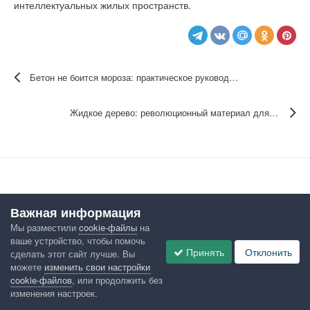
интеллектуальных жилых пространств.
Бетон не боится мороза: практическое руководство по бетонированию в зимних условиях для начинающих
Жидкое дерево: революционный материал для экодизайна и DIY-проектов
Важная информация
Мы разместили
cookie-файлы
на
Поделиться
Подписчики
0
ваше устройство, чтобы помочь
Принять
Отклонить
сделать этот сайт лучше. Вы
можете
изменить свои настройки
cookie-файлов
, или продолжить без
Перейти в статьи
изменения настроек.
Стройматериалы и технологии