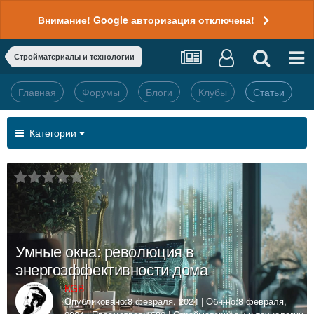
Внимание! Google авторизация отключена!
Стройматериалы и технологии
Главная
Форумы
Блоги
Клубы
Статьи
Категории
Умные окна: революция в
энергоэффективности дома
KGB
Опубликовано:
8 февраля, 2024
| Обн-но:
8 февраля,