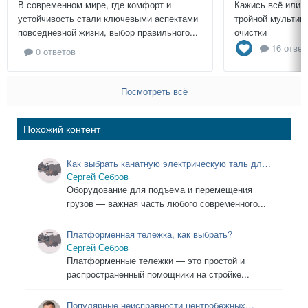
В современном мире, где комфорт и
Кажись всё или 
устойчивость стали ключевыми аспектами
тройной мультиц
повседневной жизни, выбор правильного...
очистки
16 ответ
0 ответов
Посмотреть всё
Похожий контент
Как выбрать канатную электрическую таль для
строительства и промышленности: полное
Сергей Себров
руководство
Оборудование для подъема и перемещения
грузов — важная часть любого современного...
Платформенная тележка, как выбрать?
Сергей Себров
Платформенные тележки — это простой и
распространенный помощники на стройке...
Популярные неисправности центробежных