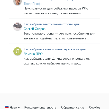
насосов Wilo и способы их ремонта
ТеплоПрофи
Неисправности центробежных насосов Wilo
часто становятся следствием внешних...
Как выбрать текстильные стропы для
строительства и бизнеса: советы и
Сергей Себров
рекомендации
Текстильные стропы — это приспособления для
захвата и подъёма груза, используемые в...
Как выбрать валик и малярную кисть для
покраски стен
Лемана ПРО
Как выбрать валик Длина ворса определяет,
сколько краски набирает валик и как...
Язык
Конфиденциальность
Обратная связь
Cookies