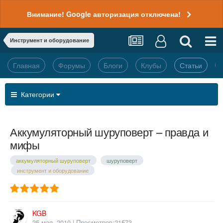
Внимание! Google авторизация отключена!
Инструмент и оборудование
Главная
Форумы
Блоги
Клубы
Статьи
Категории
Аккумуляторный шуруповерт – правда и
мифы
аккумуляторный шуруповерт
шуруповерт
инструмент и оборудование
KGB
25 мая, 2010
| Просмотров:21573