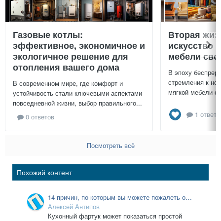
Газовые котлы:
Вторая жиз
эффективное, экономичное и
искусство 
экологичное решение для
мебели сво
отопления вашего дома
В эпоху беспреры
стремления к нов
В современном мире, где комфорт и
мягкой мебели св
устойчивость стали ключевыми аспектами
повседневной жизни, выбор правильного...
1 ответ
0 ответов
Посмотреть всё
Похожий контент
14 причин, по которым вы можете пожалеть о
выборе кухонного фартука: распространенные
Алексей Антипов
ошибки, которые стоит избегать.
Кухонный фартук может показаться простой