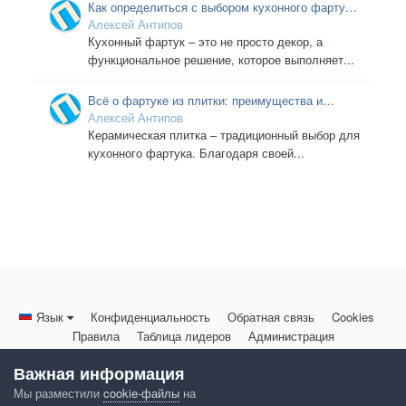
Как определиться с выбором кухонного фартука,
учитывая дизайн квартиры
Алексей Антипов
Кухонный фартук – это не просто декор, а
функциональное решение, которое выполняет...
Всё о фартуке из плитки: преимущества и
недостатки для вашей кухни
Алексей Антипов
Керамическая плитка – традиционный выбор для
кухонного фартука. Благодаря своей...
Язык
Конфиденциальность
Обратная связь
Cookies
Правила
Таблица лидеров
Администрация
HomeMasters.RU
Важная информация
Powered by Invision Community
Мы разместили
cookie-файлы
на