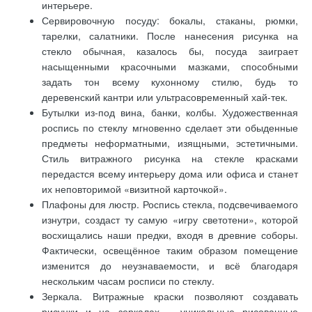
интерьере.
Сервировочную посуду: бокалы, стаканы, рюмки,
тарелки, салатники. После нанесения рисунка на
стекло обычная, казалось бы, посуда заиграет
насыщенными красочными мазками, способными
задать тон всему кухонному стилю, будь то
деревенский кантри или ультрасовременный хай-тек.
Бутылки из-под вина, банки, колбы. Художественная
роспись по стеклу мгновенно сделает эти обыденные
предметы неформатными, изящными, эстетичными.
Стиль витражного рисунка на стекле красками
передастся всему интерьеру дома или офиса и станет
их неповторимой «визитной карточкой».
Плафоны для люстр. Роспись стекла, подсвечиваемого
изнутри, создаст ту самую «игру светотени», которой
восхищались наши предки, входя в древние соборы.
Фактически, освещённое таким образом помещение
изменится до неузнаваемости, и всё благодаря
нескольким часам росписи по стеклу.
Зеркала. Витражные краски позволяют создавать
рисунки и на зеркалах – уникальные рисованные