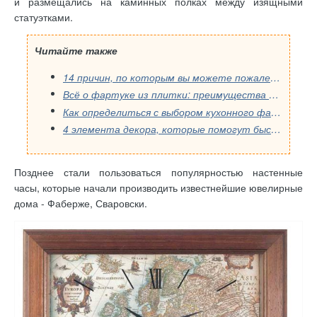
и размещались на каминных полках между изящными
статуэтками.
Читайте также
14 причин, по которым вы можете пожалеть о выборе кухонного фартука: распространенные ошибки, которые стоит избегать.
Всё о фартуке из плитки: преимущества и недостатки для вашей кухни
Как определиться с выбором кухонного фартука, учитывая дизайн квартиры
4 элемента декора, которые помогут быстро преобразить интерьер
Позднее стали пользоваться популярностью настенные
часы, которые начали производить известнейшие ювелирные
дома - Фаберже, Сваровски.