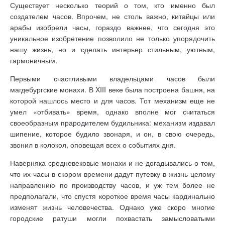
Существует несколько теорий о том, кто именно был
создателем часов. Впрочем, не столь важно, китайцы или
арабы изобрели часы, гораздо важнее, что сегодня это
уникальное изобретение позволило не только упорядочить
нашу жизнь, но и сделать интерьер стильным, уютным,
гармоничным.
Первыми счастливыми владельцами часов были
магдебургские монахи. В XIII веке была построена башня, на
которой нашлось место и для часов. Тот механизм еще не
умел «отбивать» время, однако вполне мог считаться
своеобразным прародителем будильника: механизм издавал
шипение, которое будило звонаря, и он, в свою очередь,
звонил в колокол, оповещая всех о событиях дня.
Наверняка средневековые монахи и не догадывались о том,
что их часы в скором времени дадут путевку в жизнь целому
направлению по производству часов, и уж тем более не
предполагали, что спустя короткое время часы кардинально
изменят жизнь человечества. Однако уже скоро многие
городские ратуши могли похвастать замысловатыми