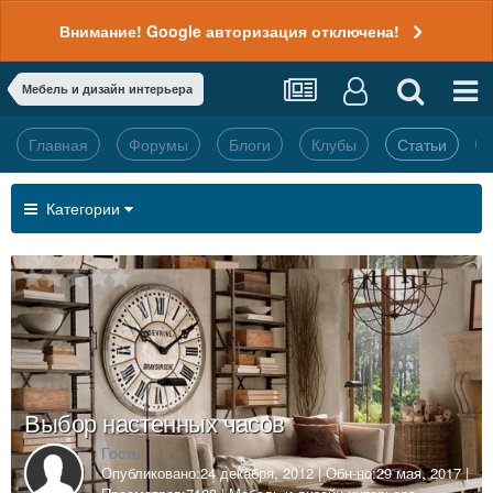
Внимание! Google авторизация отключена!
Мебель и дизайн интерьера
Главная
Форумы
Блоги
Клубы
Статьи
Категории
Выбор настенных часов
Гость
Опубликовано:
24 декабря, 2012
| Обн-но:
29 мая, 2017
|