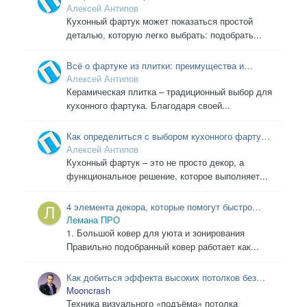
выборе кухонного фартука: распространенные
Алексей Антипов
ошибки, которые стоит избегать.
Кухонный фартук может показаться простой
деталью, которую легко выбрать: подобрать...
Всё о фартуке из плитки: преимущества и
недостатки для вашей кухни
Алексей Антипов
Керамическая плитка – традиционный выбор для
кухонного фартука. Благодаря своей...
Как определиться с выбором кухонного фартука,
учитывая дизайн квартиры
Алексей Антипов
Кухонный фартук – это не просто декор, а
функциональное решение, которое выполняет...
4 элемента декора, которые помогут быстро
преобразить интерьер
Лемана ПРО
1. Большой ковер для уюта и зонирования
Правильно подобранный ковер работает как...
Как добиться эффекта высоких потолков без
ремонта
Mooncrash
Техника визуального «подъёма» потолка