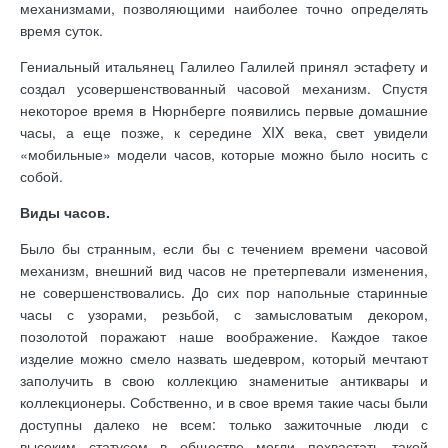
механизмами, позволяющими наиболее точно определять
время суток.
Гениальный итальянец Галилео Галилей принял эстафету и
создал усовершенствованный часовой механизм. Спустя
некоторое время в Нюрнберге появились первые домашние
часы, а еще позже, к середине XIX века, свет увидели
«мобильные» модели часов, которые можно было носить с
собой.
Виды часов.
Было бы странным, если бы с течением времени часовой
механизм, внешний вид часов не претерпевали изменения,
не совершенствовались. До сих пор напольные старинные
часы с узорами, резьбой, с замысловатым декором,
позолотой поражают наше воображение. Каждое такое
изделие можно смело назвать шедевром, который мечтают
заполучить в свою коллекцию знаменитые антиквары и
коллекционеры. Собственно, и в свое время такие часы были
доступны далеко не всем: только зажиточные люди с
высоким статусом в обществе могли похвастать такой