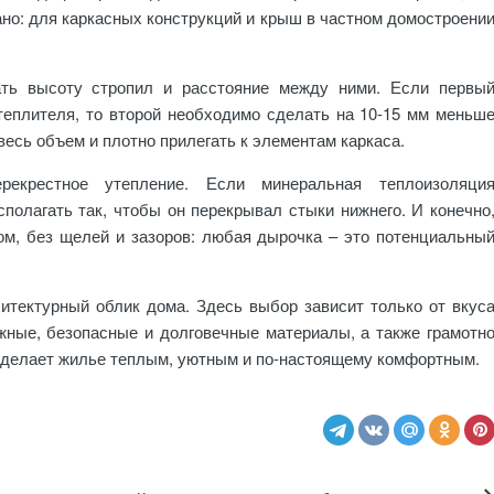
сано: для каркасных конструкций и крыш в частном домостроени
ть высоту стропил и расстояние между ними. Если первы
теплителя, то второй необходимо сделать на 10-15 мм меньш
весь объем и плотно прилегать к элементам каркаса.
рекрестное утепление. Если минеральная теплоизоляци
сполагать так, чтобы он перекрывал стыки нижнего. И конечно
ом, без щелей и зазоров: любая дырочка – это потенциальны
итектурный облик дома. Здесь выбор зависит только от вкус
жные, безопасные и долговечные материалы, а также грамотн
 сделает жилье теплым, уютным и по-настоящему комфортным.