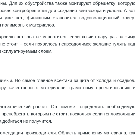
льны. Для их обустройства также монтируют обрешетку, котору
ровня контробрешетки для создания вентзазора и уклона. А во
и уже нет, финишным становится водоизоляционный ковер
и полимерных материалов.
ровлю нет: она не испортится, если хозяин пару раз за зим
 не стоит – если появилось непреодолимое желание гулять на
 эксплуатируемым слоем.
чимый. Но самое главное все-таки защита от холода и осадков
ру качественных материалов, грамотному проектированию 
плотехнический расчет. Он поможет определить необходиму
 пренебрегать которым не стоит, поскольку если теплоизоляци
 добиться не получится.
омендации производителя. Область применения материала, ка