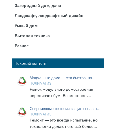
а
Загородный дом, дача
о
Ландшафт, ландшафтный дизайн
х
Умный дом
Бытовая техника
.
и
Разное
е
Похожий контент
и
з
Модульные дома — это быстро, но
надежно ли? Разбираем «начинку»:
ПОЛИМАТИЗ
кровельный пирог и магию мембран
Рынок модульного домостроения
переживает бум. Возможность...
Современные решения защиты пола на
я
время ремонта
ПОЛИМАТИЗ
х
Ремонт — это всегда испытание, но
,
технологии делают его всё более...