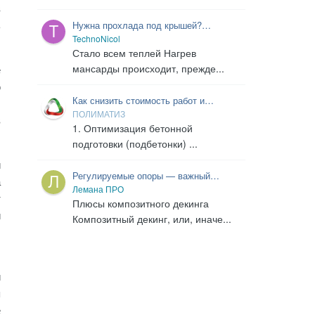
в
ь
Нужна прохлада под крышей?
Утепляйте!
TechnoNicol
Стало всем теплей Нагрев
мансарды происходит, прежде...
е
ю
Как снизить стоимость работ и
,
материалов на бетонной подготовке и
ПОЛИМАТИЗ
в
гидроизоляции?
1. Оптимизация бетонной
подготовки (подбетонки) ...
й
Регулируемые опоры — важный
а
элемент для установки террасы своими
Лемана ПРО
т
руками
Плюсы композитного декинга
и
Композитный декинг, или, иначе...
ы
й
я
е