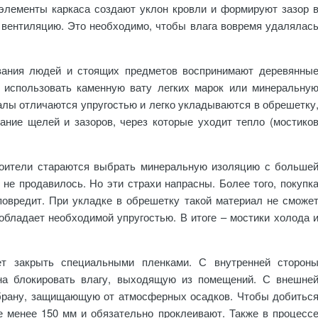
элементы каркаса создают уклон кровли и формируют зазор 
вентиляцию. Это необходимо, чтобы влага вовремя удалялас
ывания людей и стоящих предметов воспринимают деревянны
о использовать каменную вату легких марок или минеральну
алы отличаются упругостью и легко укладываются в обрешетку
ание щелей и зазоров, через которые уходит тепло (мостико
роители стараются выбрать минеральную изоляцию с больше
 не продавилось. Но эти страхи напрасны. Более того, покупк
 повредит. При укладке в обрешетку такой материал не сможе
 обладает необходимой упругостью. В итоге – мостики холода 
т закрыть специальными пленками. С внутренней сторон
ана блокировать влагу, выходящую из помещений. С внешне
брану, защищающую от атмосферных осадков. Чтобы добитьс
е менее 150 мм и обязательно проклеивают. Также в процесс