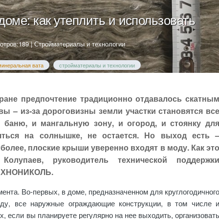
доме: как утеплить и использовать
отров:189 |
Стройматериалы и технологии
минеральная вата
стройматериалы и технологии
тране предпочтение традиционно отдавалось скатны
вы – из-за дороговизны земли участки становятся вс
 баню, и мангальную зону, и огород, и стоянку дл
яться на солнышке, не остается. Но выход есть 
более, плоские крыши уверенно входят в моду. Как эт
Колупаев, руководитель технической поддержк
ТЕХНОНИКОЛЬ.
ента. Во-первых, в доме, предназначенном для круглогодичног
оду, все наружные ограждающие конструкции, в том числе 
, если вы планируете регулярно на нее выходить, организоват