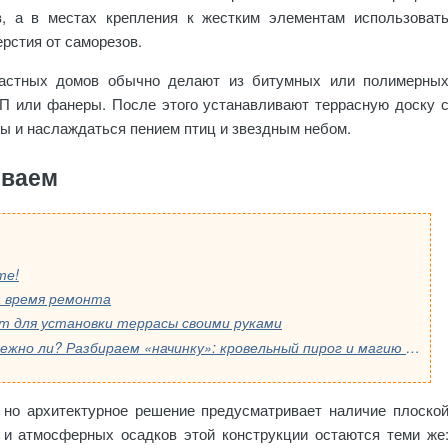
в, а в местах крепления к жестким элементам использоват
рстия от саморезов.
частных домов обычно делают из битумных или полимерны
П или фанеры. После этого устанавливают террасную доску 
ы и наслаждаться пением птиц и звездным небом.
ываем
те!
 время ремонта
т для установки террасы своими руками
Модульные дома — это быстро, но надежно ли? Разбираем «начинку»: кровельный пирог и магию мембран
 но архитектурное решение предусматривает наличие плоско
и и атмосферных осадков этой конструкции остаются теми же