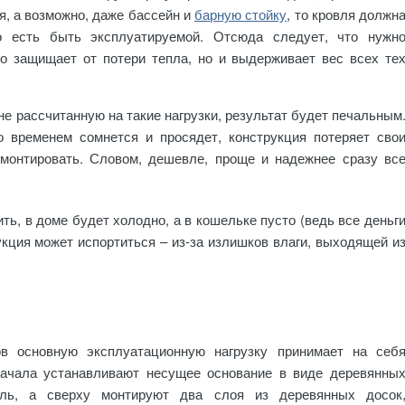
ья, а возможно, даже бассейн и
барную стойку
, то кровля должн
о есть быть эксплуатируемой. Отсюда следует, что нужн
но защищает от потери тепла, но и выдерживает вес всех те
не рассчитанную на такие нагрузки, результат будет печальным
о временем сомнется и просядет, конструкция потеряет сво
емонтировать. Словом, дешевле, проще и надежнее сразу вс
ть, в доме будет холодно, а в кошельке пусто (ведь все деньг
рукция может испортиться – из-за излишков влаги, выходящей и
в основную эксплуатационную нагрузку принимает на себ
начала устанавливают несущее основание в виде деревянны
ль, а сверху монтируют два слоя из деревянных досок