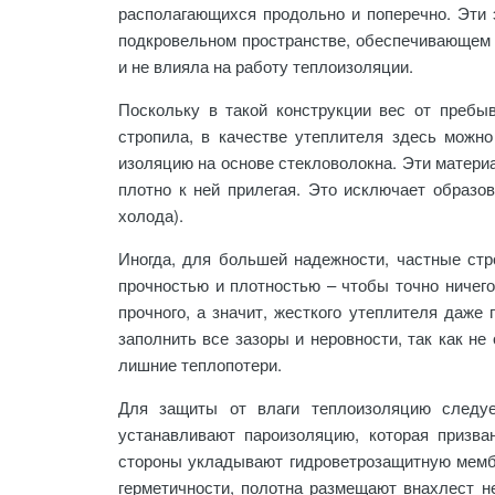
располагающихся продольно и поперечно. Эти 
подкровельном пространстве, обеспечивающем 
и не влияла на работу теплоизоляции.
Поскольку в такой конструкции вес от преб
стропила, в качестве утеплителя здесь можн
изоляцию на основе стекловолокна. Эти матери
плотно к ней прилегая. Это исключает образов
холода).
Иногда, для большей надежности, частные ст
прочностью и плотностью – чтобы точно ничего
прочного, а значит, жесткого утеплителя даже
заполнить все зазоры и неровности, так как не
лишние теплопотери.
Для защиты от влаги теплоизоляцию следуе
устанавливают пароизоляцию, которая призв
стороны укладывают гидроветрозащитную мем
герметичности, полотна размещают внахлест н