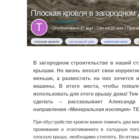
Плоская кровля в загородном 
TechnoNicol
Опубликовано:
21 мая
| Обн-но:
22 мая
| Просм
плоская кровля
загородный дом
каменная вата
В загородном строительстве в нашей с
крышам. Но жизнь вносит свои корректи
меньше, а разместить на них хочется и
машины. В итоге места, чтобы повал
использовать для этого крышу дома! Тем 
сделать – рассказывает Александр 
направления «Минеральная изоляция» 
При обустройстве кровли важно помнить два мом
проживания и отапливаемого в холодную пог
плоскую крышу, необходимо утеплять. Во-вторых