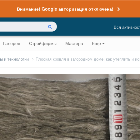
Внимание! Google авторизация отключена!
Вся активнос
Галерея
Стройфирмы
Мастера
Еще
ы и технологии
Плоская кровля в загородном доме: как утеплить и и