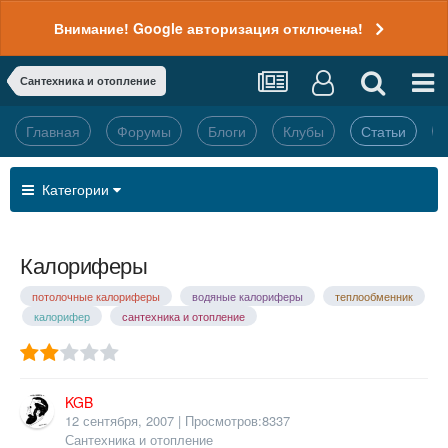
Внимание! Google авторизация отключена!
Сантехника и отопление
Главная
Форумы
Блоги
Клубы
Статьи
Категории
Калориферы
потолочные калориферы
водяные калориферы
теплообменник
калорифер
сантехника и отопление
KGB
12 сентября, 2007
| Просмотров:8337
Сантехника и отопление