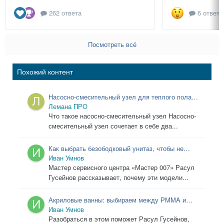
262 ответа
6 ответо
Посмотреть всё
Похожий контент
Насосно-смесительный узел для теплого пола:
как выбрать правильную модель
Лемана ПРО
Что такое насосно-смесительный узел Насосно-
смесительный узел сочетает в себе два...
Как выбрать безободковый унитаз, чтобы не
пожалеть: инструкция от мастера
Иван Умнов
Мастер сервисного центра «Мастер 007» Расул
Гусейнов рассказывает, почему эти модели...
Акриловые ванны: выбираем между PMMA и
ABS
Иван Умнов
Разобраться в этом поможет Расул Гусейнов,