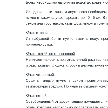
Бочку необходимо наполнить водой до краев и о
Из одной части глины и двух песка необходимо
нужно в таком случае нарезать по 10-15 см. В
сеном или тростником, камышом, льном и тому 
•Этап второй
.
Из набухшей бочки нужно вылить воду, проп
примерно сутки.
•Этап третий, он же основной
Начинаем наносить приготовленный раствор на 
и разглаживая. С одной стороны делаем зауженн
•Этап четвертый
.
Сушить тандыр нужно в сухом проветриваем
температуры воздуха. По мере высыхания констр
•Этап пятый
.
Освобожденный от досок тандыр помещается на 
огонь, который необходимо поддерживать часо