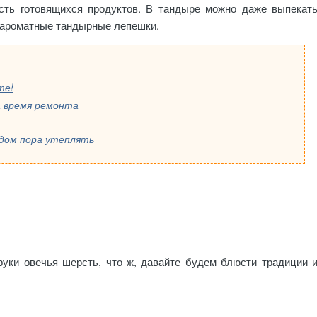
сть готовящихся продуктов. В тандыре можно даже выпекат
и ароматные тандырные лепешки.
те!
 время ремонта
 дом пора утеплять
руки овечья шерсть, что ж, давайте будем блюсти традиции 