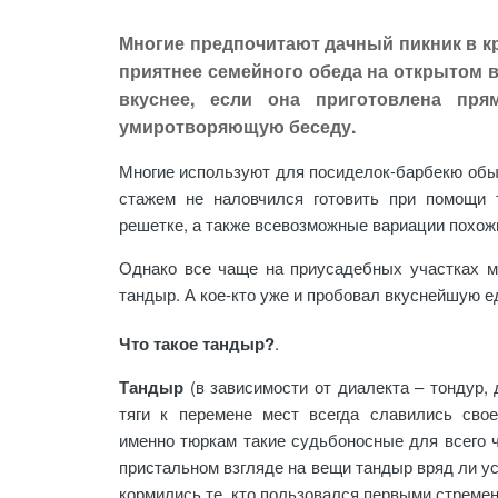
Многие предпочитают дачный пикник в к
приятнее семейного обеда на открытом в
вкуснее, если она приготовлена пря
умиротворяющую беседу.
Многие используют для посиделок-барбекю обыч
стажем не наловчился готовить при помощи 
решетке, а также всевозможные вариации похож
Однако все чаще на приусадебных участках м
тандыр. А кое-кто уже и пробовал вкуснейшую е
Что такое тандыр?
.
Тандыр
(в зависимости от диалекта – тондур, 
тяги к перемене мест всегда славились сво
именно тюркам такие судьбоносные для всего ч
пристальном взгляде на вещи тандыр вряд ли ус
кормились те, кто пользовался первыми стремен