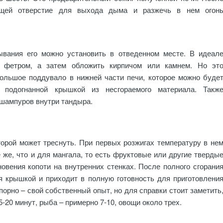
ющей отверстие для выхода дыма и разжечь в нем огон
вания его можно установить в отведенном месте. В идеал
и фетром, а затем обложить кирпичом или камнем. Но эт
большое поддувало в нижней части печи, которое можно буде
 подогнанной крышкой из несгораемого материала. Такж
шампуров внутри тандыра.
торой может треснуть. При первых розжигах температуру в не
 же, что и для мангала, то есть фруктовые или другие тверды
овения копоти на внутренних стенках. После полного сгорани
я крышкой и приходит в полную готовность для приготовлени
орно – свой собственный опыт, но для справки стоит заметить
5-20 минут, рыба – примерно 7-10, овощи около трех.