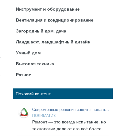
Инструмент и оборудование
ь
т
Вентиляция и кондиционирование
ю
Загородный дом, дача
Ландшафт, ландшафтный дизайн
о
Умный дом
а
Бытовая техника
Разное
–
Похожий контент
й
Современные решения защиты пола на
время ремонта
ПОЛИМАТИЗ
т
Ремонт — это всегда испытание, но
е
технологии делают его всё более...
ю