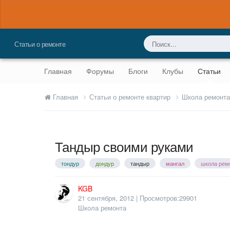
Статьи о ремонте
Главная
Форумы
Блоги
Клубы
Статьи
Главная
Статьи о ремонте квартир
Школа ремонт
Тандыр своими руками
тондур
дондур
тандыр
мангал
школа рем
KGB
21 сентября, 2012
| Просмотров:29901
Школа ремонта