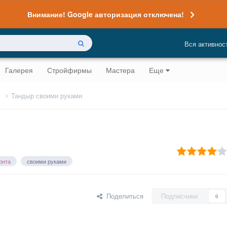
Внимание! Google авторизация отключена!
Вся активнос
Галерея
Стройфирмы
Мастера
Еще
а
Тандыр своими руками
онта
своими руками
Поделиться
Подписчики
0