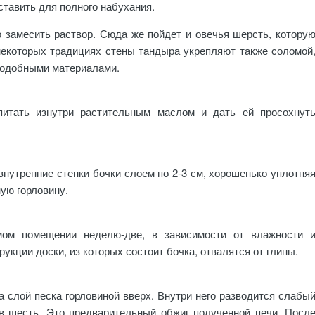
ставить для полного набухания.
 замесить раствор. Сюда же пойдет и овечья шерсть, котору
 некоторых традициях стены тандыра укрепляют также соломой
подобными материалами.
итать изнутри растительным маслом и дать ей просохнут
внутренние стенки бочки слоем по 2-3 см, хорошенько уплотня
ую горловину.
ом помещении неделю-две, в зависимости от влажности 
укции доски, из которых состоит бочка, отвалятся от глины.
слой песка горловиной вверх. Внутри него разводится слабы
в шесть. Это предварительный обжиг полученной печи. Посл