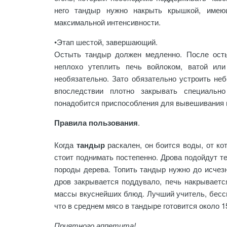
него тандыр нужно накрыть крышкой, име
максимальной интенсивности.
•Этап шестой, завершающий
.
Остыть тандыр должен медленно. После осты
неплохо утеплить печь войлоком, ватой ил
необязательно. Зато обязательно устроить не
впоследствии плотно закрывать специально
понадобится приспособления для вывешивания 
Правила пользования
.
Когда
тандыр
раскален, он боится воды, от ко
стоит поднимать постепенно. Дрова подойдут те
породы дерева. Топить тандыр нужно до исчезн
дров закрывается поддувало, печь накрываетс
массы вкуснейших блюд. Лучший учитель, бессп
что в среднем мясо в тандыре готовится около 1
Приятного аппетита!