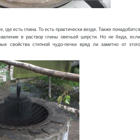
 где есть глина. То есть практически везде. Также понадобитс
бавление в раствор глины овечьей шерсти. Но не беда, есл
ные свойства степной чудо-печки вряд ли заметно от этог