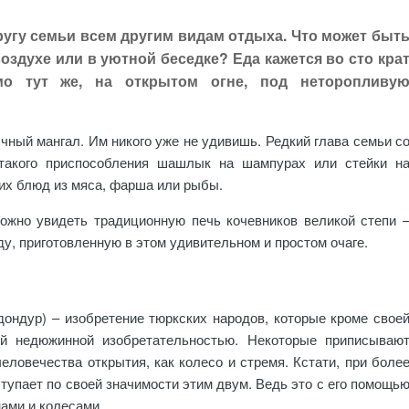
ругу семьи всем другим видам отдыха. Что может быт
оздухе или в уютной беседке? Еда кажется во сто кра
мо тут же, на открытом огне, под неторопливу
ный мангал. Им никого уже не удивишь. Редкий глава семьи с
такого приспособления шашлык на шампурах или стейки н
их блюд из мяса, фарша или рыбы.
ожно увидеть традиционную печь кочевников великой степи 
ду, приготовленную в этом удивительном и простом очаге.
дондур) – изобретение тюркских народов, которые кроме свое
ей недюжинной изобретательностью. Некоторые приписываю
еловечества открытия, как колесо и стремя. Кстати, при боле
тупает по своей значимости этим двум. Ведь это с его помощь
ами и колесами.