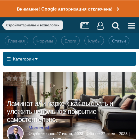
Внимание! Google авторизация отключена!
Стройматериалы и технологии
Главная
Форумы
Блоги
Клубы
Статьи
Категории
Ламинат или паркет: как выбрать и
уложить напольное покрытие
самостоятельно.
Mooncrash
Опубликовано:
27 июля, 2023
| Обн-но:
27 июля, 2023
|