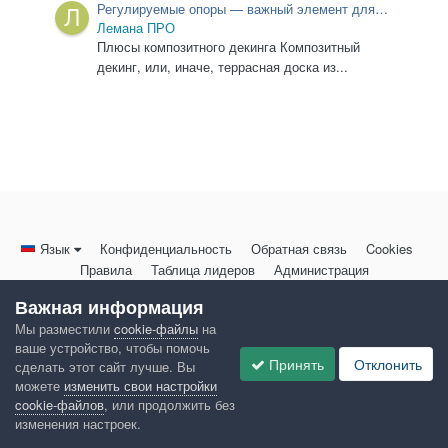
Регулируемые опоры — важный элемент для
установки террасы своими руками
Лемана ПРО
Плюсы композитного декинга Композитный
декинг, или, иначе, террасная доска из...
Язык
Конфиденциальность
Обратная связь
Cookies
Правила
Таблица лидеров
Администрация
HomeMasters.RU
Важная информация
Powered by Invision Community
Мы разместили
cookie-файлы
на
ваше устройство, чтобы помочь
Принять
Отклонить
сделать этот сайт лучше. Вы
можете
изменить свои настройки
cookie-файлов
, или продолжить без
изменения настроек.