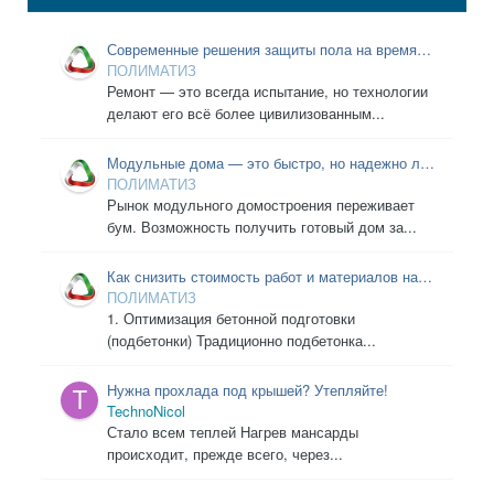
Современные решения защиты пола на время
ремонта
ПОЛИМАТИЗ
Ремонт — это всегда испытание, но технологии
делают его всё более цивилизованным...
Модульные дома — это быстро, но надежно ли?
Разбираем «начинку»: кровельный пирог и магию
ПОЛИМАТИЗ
мембран
Рынок модульного домостроения переживает
бум. Возможность получить готовый дом за...
Как снизить стоимость работ и материалов на
бетонной подготовке и гидроизоляции?
ПОЛИМАТИЗ
1. Оптимизация бетонной подготовки
(подбетонки) Традиционно подбетонка...
Нужна прохлада под крышей? Утепляйте!
TechnoNicol
Стало всем теплей Нагрев мансарды
происходит, прежде всего, через...