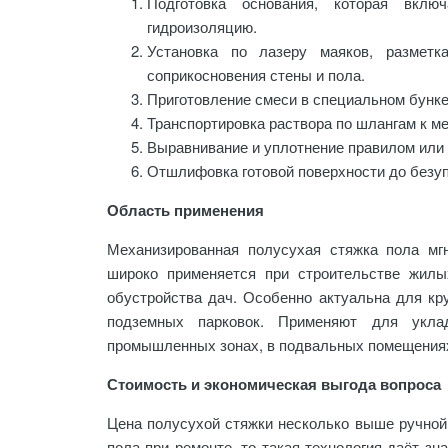
Подготовка основания, которая вклю
гидроизоляцию.
Установка по лазеру маяков, размет
соприкосновения стены и пола.
Приготовление смеси в специальном бунке
Транспортировка раствора по шлангам к ме
Выравнивание и уплотнение правилом или 
Отшлифовка готовой поверхности до безуп
Область применения
Механизированная полусухая стяжка пола мг
широко применяется при строительстве жилы
обустройства дач. Особенно актуальна для кру
подземных парковок. Применяют для укл
промышленных зонах, в подвальных помещениях
Стоимость и экономическая выгода вопроса
Цена полусухой стяжки несколько выше ручной,
пола при ремонте, то такая технология даёт з