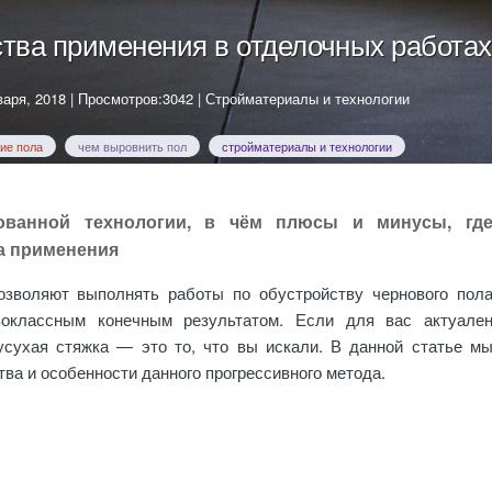
тва применения в отделочных работах
варя, 2018
| Просмотров:3042 |
Стройматериалы и технологии
ие пола
чем выровнить пол
стройматериалы и технологии
ованной технологии, в чём плюсы и минусы, гд
да применения
озволяют выполнять работы по обустройству чернового пол
оклассным конечным результатом. Если для вас актуале
усухая стяжка — это то, что вы искали. В данной статье м
ва и особенности данного прогрессивного метода.