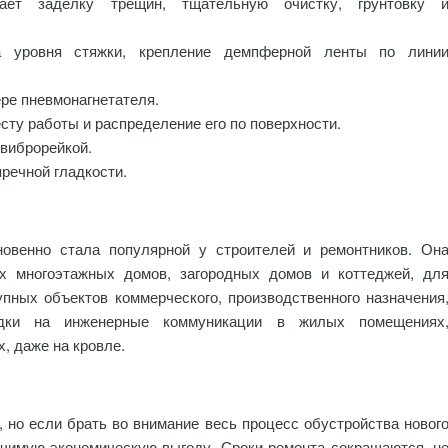
чает заделку трещин, тщательную очистку, грунтовку 
ка уровня стяжки, крепление демпферной ленты по лини
ре пневмонагнетателя.
сту работы и распределение его по поверхности.
виброрейкой.
речной гладкости.
новенно стала популярной у строителей и ремонтников. Он
х многоэтажных домов, загородных домов и коттеджей, дл
пных объектов коммерческого, производственного назначения
адки на инженерные коммуникации в жилых помещениях
, даже на кровле.
 но если брать во внимание весь процесс обустройства новог
начимую экономическую выгоду. Сроки ремонта сокращаются, н