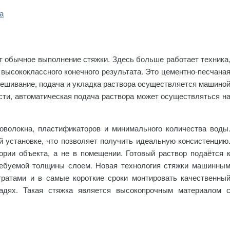
а
ет обычное выполнение стяжки. Здесь больше работает техника
 высококлассного конечного результата. Это цементно-песчана
мешивание, подача и укладка раствора осуществляется машино
сти, автоматическая подача раствора может осуществляться н
оволокна, пластификаторов и минимального количества воды
й установке, что позволяет получить идеальную консистенцию
ории объекта, а не в помещении. Готовый раствор подаётся 
ребуемой толщины слоем. Новая технология стяжки машинны
ратами и в самые короткие сроки монтировать качественны
дях. Такая стяжка является высокопрочным материалом 