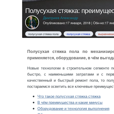
Полусухая стяжка: преимущес
Дмитриев Александр
Опубликовано:
17 января, 2018
| Обн-но:
17 ян
полусухая стяжка пола
полусухая стяжка
выравниван
Полусухая стяжка пола по механизир
применяется, оборудование, в чём выго
Новые технологии в строительном сегменте п
быстро, с наименьшими затратами и с перв
качественный и быстрый ремонт пола, то пол
постараемся осветить все ключевые преимущест
Что такое полусухая стяжка стяжка
В чём преимущества и какие минусы
Оборудование и технология выполнения