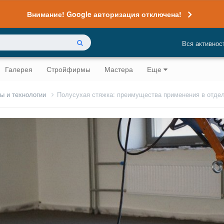
Внимание! Google авторизация отключена!
Вся активнос
Галерея
Стройфирмы
Мастера
Еще
ы и технологии
Полусухая стяжка: преимущества применения в отде