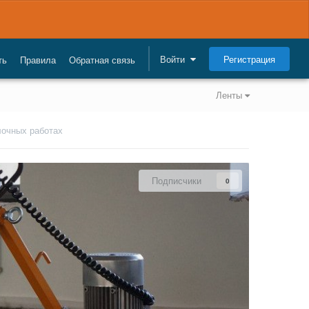
Регистрация
Войти
ть
Правила
Обратная связь
Ленты
лочных работах
Подписчики
0