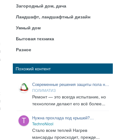
Загородный дом, дача
Ландшафт, ландшафтный дизайн
Умный дом
,
Бытовая техника
я
Разное
й
а
Похожий контент
.
Современные решения защиты пола на
.
время ремонта
ПОЛИМАТИЗ
к
Ремонт — это всегда испытание, но
м
технологии делают его всё более...
й
с
Нужна прохлада под крышей?
Утепляйте!
TechnoNicol
Стало всем теплей Нагрев
мансарды происходит, прежде...