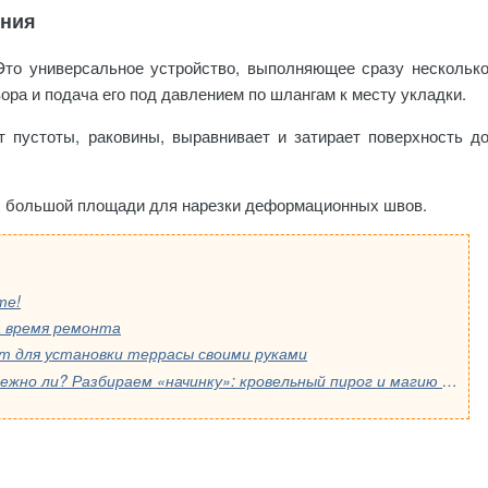
ения
Это универсальное устройство, выполняющее сразу нескольк
ра и подача его под давлением по шлангам к месту укладки.
пустоты, раковины, выравнивает и затирает поверхность д
ах большой площади для нарезки деформационных швов.
те!
 время ремонта
т для установки террасы своими руками
Модульные дома — это быстро, но надежно ли? Разбираем «начинку»: кровельный пирог и магию мембран