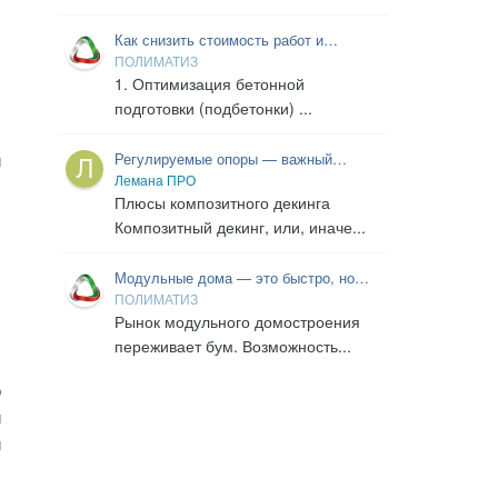
Как снизить стоимость работ и
материалов на бетонной подготовке и
ПОЛИМАТИЗ
гидроизоляции?
1. Оптимизация бетонной
подготовки (подбетонки) ...
Регулируемые опоры — важный
и
элемент для установки террасы своими
Лемана ПРО
руками
Плюсы композитного декинга
Композитный декинг, или, иначе...
,
Модульные дома — это быстро, но
,
надежно ли? Разбираем «начинку»:
ПОЛИМАТИЗ
кровельный пирог и магию мембран
Рынок модульного домостроения
переживает бум. Возможность...
о
и
и