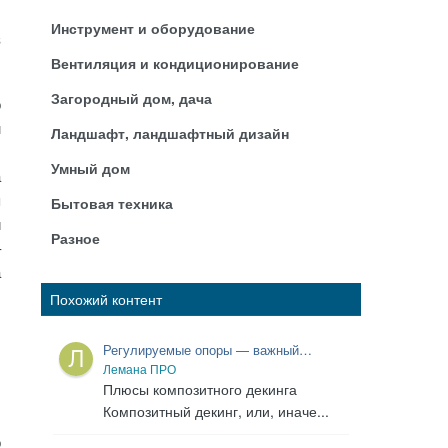
Инструмент и оборудование
з
Вентиляция и кондиционирование
Загородный дом, дача
о
м
Ландшафт, ландшафтный дизайн
.
Умный дом
а
я
Бытовая техника
и
Разное
–
а
,
Похожий контент
Регулируемые опоры — важный
элемент для установки террасы своими
Лемана ПРО
руками
Плюсы композитного декинга
Композитный декинг, или, иначе...
о