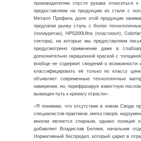
производителям спустя рукава относиться к
предоставляем на продукцию из стали с пол
Металл Профиль доля этой продукции занима
предлагая рынку сталь с более технологичны
(полиуретан), HPS200Ultra (пластизол), Color
сектора), на которые мы предоставляем пис
предусмотрено применение даже в слабоаг
дополнительно окрашенной краской с толщиной
вообще не содержит сведений о возможности 
классифицировать её только по классу цинк
объявляет современные технологичные мате
намерения, но, перефразируя известную послов
вымощен путь к кризису отрасли».
«Я понимаю, что отсутствие в новом Своде п
специалистов-практиков, мягко говоря, недоуме
многом является спорным, однако позиция е
добавляет Владислав Беляев, начальник от
Нормативный беспредел, который царил в отрас