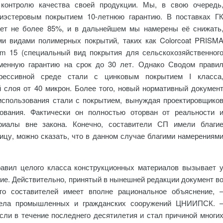
 контролю качества своей продукции. Мы, в свою очередь
иэстеровым покрытием 10-летнюю гарантию. В поставках Г
ет не более 85%, и в дальнейшем мы намерены её снижать
ми видами полимерных покрытий, таких как Colorcoat PRISM
farm 15 (специальный вид покрытия для сельскохозяйственног
ьменную гарантию на срок до 30 лет. Однако Сводом прави
рессивной среде стали с цинковым покрытием I класса
 слоя от 40 микрон. Более того, новый нормативный докумен
использования стали с покрытием, вынуждая проектировщико
ования. Фактически он полностью оторван от реальности 
риалы вне закона. Конечно, составители СП имели благи
ицу, можно сказать, что в данном случае благими намерениям
равил целого класса конструкционных материалов вызывает 
ние. Действительно, принятый в нынешней редакции документ в
го составителей имеет вполне рациональное объяснение, 
дела промышленных и гражданских сооружений ЦНИИПСК. 
ли в течение последнего десятилетия и стал причиной многи