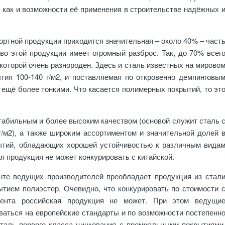
о как и возможности её применения в строительстве надёжных 
портной продукции приходится значительная – около 40% – част
тво этой продукции имеет огромный разброс. Так, до 70% всег
 которой очень разнороден. Здесь и сталь известных на мирово
тия 100-140 г/м2, и поставляемая по откровенно демпинговы
е ещё более тонкими. Что касается полимерных покрытий, то эт
стабильным и более высоким качеством (основой служит сталь 
м2), а также широким ассортиментом и значительной долей 
тий, обладающих хорошей устойчивостью к различным вида
я продукция не может конкурировать с китайской.
енте ведущих производителей преобладает продукция из стал
тием полиэстер. Очевидно, что конкурировать по стоимости 
мента российская продукция не может. При этом ведущи
аться на европейские стандарты и по возможности постепенн
сталь первого класса цинкования с премиальными покрытиями