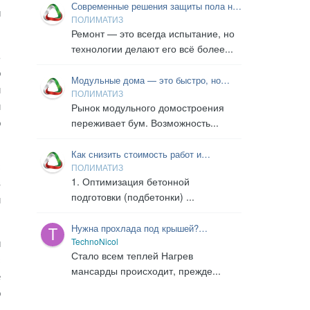
Современные решения защиты пола на
и
время ремонта
ПОЛИМАТИЗ
Ремонт — это всегда испытание, но
технологии делают его всё более...
ь
о
Модульные дома — это быстро, но
м
надежно ли? Разбираем «начинку»:
ПОЛИМАТИЗ
м
кровельный пирог и магию мембран
Рынок модульного домостроения
о
переживает бум. Возможность...
Как снизить стоимость работ и
с
материалов на бетонной подготовке и
ПОЛИМАТИЗ
гидроизоляции?
1. Оптимизация бетонной
в
подготовки (подбетонки) ...
м
Нужна прохлада под крышей?
Утепляйте!
TechnoNicol
и
Стало всем теплей Нагрев
с
мансарды происходит, прежде...
е
о
.