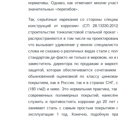
нормативы. Однако, как отмечают многие участ
значительных «перегибов».
Так, серьёзные нарекания со стороны специ
конструкций от коррозии» (СП 28.13330.20
строительстве тонколистовой стальной прокат 
распространяются в том числе на проектирован
что вызывает удивление у многих специалисто
слова не сказано о различных видах стали с п
стандартом де-факто не только в мировом, но и
заместитель директора по продажам и марке
защитой, которая обеспечивается сочетанием 
обыкновенной оцинковкой по классу цинкова
покрытием, как в России, так и в странах СНГ, 
(180 г/м2) и ниже. Это нормальная практика, т
современных полимерных покрытий, нанесён
служить и противостоять коррозии до 20 лет 
занимает сталь с самым простым покрытием н
эксплуатации 1 год. Конечно, подобную пра