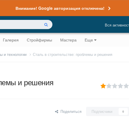
Внимание! Google авторизация отключена!
Вся активнос
Галерея
Стройфирмы
Мастера
Еще
ы и технологии
Сталь в строительстве: проблемы и решения
блемы и решения
Поделиться
Подписчики
0