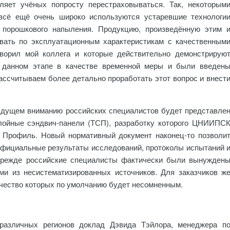
ляет учёных попросту перестраховываться. Так, некоторым
 всё ещё очень широко используются устаревшие технологи
 порошкового напыления. Продукцию, произведённую этим 
вать по эксплуатационным характеристикам с качественным
оворил мой коллега и которые действительно демонстрирую
 данном этапе в качестве временной меры и были введен
ссчитываем более детально проработать этот вопрос и внест
будущем вниманию российских специалистов будет представле
слойные сэндвич-панели (ТСП), разработку которого ЦНИИПС
 Профиль. Новый нормативный документ наконец-то позволи
официальные результаты исследований, протоколы испытаний 
 Прежде российские специалисты фактически были вынужден
ми из несистематизированных источников. Для заказчиков ж
ачество которых по умолчанию будет несомненным.
различных регионов доклад Дэвида Тэйлора, менеджера п