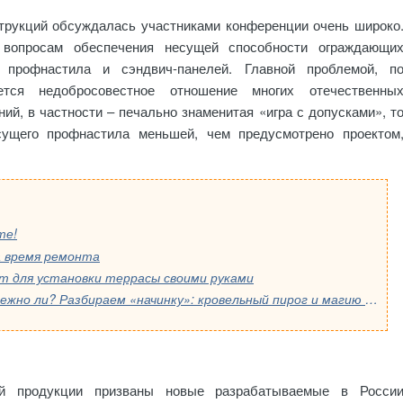
трукций обсуждалась участниками конференции очень широко
вопросам обеспечения несущей способности ограждающи
 профнастила и сэндвич-панелей. Главной проблемой, п
тся недобросовестное отношение многих отечественны
ий, в частности – печально знаменитая «игра с допусками», т
сущего профнастила меньшей, чем предусмотрено проектом
те!
 время ремонта
т для установки террасы своими руками
Модульные дома — это быстро, но надежно ли? Разбираем «начинку»: кровельный пирог и магию мембран
ой продукции призваны новые разрабатываемые в Росси