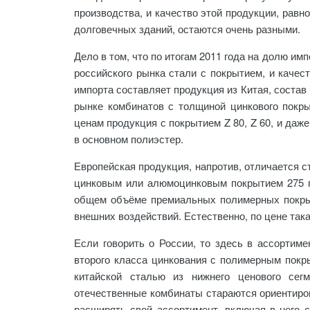
производства, и качество этой продукции, равн
долговечных зданий, остаются очень разными.
Дело в том, что по итогам 2011 года на долю им
российского рынка стали с покрытием, и качес
импорта составляет продукция из Китая, состав
рынке комбинатов с толщиной цинкового покры
ценам продукция с покрытием Z 80, Z 60, и даж
в основном полиэстер.
Европейская продукция, напротив, отличается 
цинковым или алюмоцинковым покрытием 275 г/
общем объёме премиальных полимерных покры
внешних воздействий. Естественно, по цене така
Если говорить о России, то здесь в ассортим
второго класса цинкования с полимерным покры
китайской сталью из нижнего ценового сег
отечественные комбинаты стараются ориентиров
расширять свой ассортимент, включая в него 