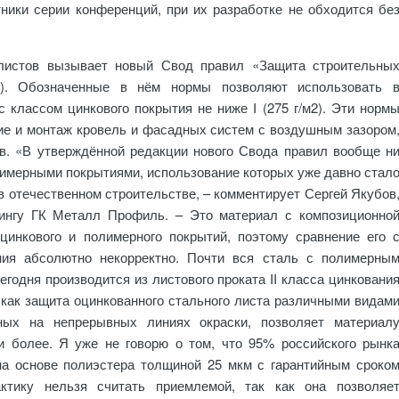
ники серии конференций, при их разработке не обходится бе
алистов вызывает новый Свод правил «Защита строительны
12). Обозначенные в нём нормы позволяют использовать 
с классом цинкового покрытия не ниже I (275 г/м2). Эти норм
ие и монтаж кровель и фасадных систем с воздушным зазором
в. «В утверждённой редакции нового Свода правил вообще н
олимерными покрытиями, использование которых уже давно стал
 в отечественном строительстве, – комментирует Сергей Якубов
тингу ГК Металл Профиль. – Это материал с композиционно
цинкового и полимерного покрытий, поэтому сравнение его 
ния абсолютно некорректно. Почти вся сталь с полимерны
сегодня производится из листового проката II класса цинковани
ак как защита оцинкованного стального листа различными видам
ных на непрерывных линиях окраски, позволяет материал
и более. Я уже не говорю о том, что 95% российского рынк
а основе полиэстера толщиной 25 мкм с гарантийным сроко
ктику нельзя считать приемлемой, так как она позволяе